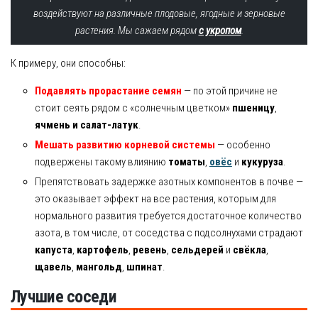
воздействуют на различные плодовые, ягодные и зерновые
растения. Мы сажаем рядом
с укропом
.
К примеру, они способны:
Подавлять прорастание семян
— по этой причине не
стоит сеять рядом с «солнечным цветком»
пшеницу
,
ячмень и
салат-латук
.
Мешать развитию корневой системы
— особенно
подвержены такому влиянию
томаты
,
овёс
и
кукуруза
.
Препятствовать задержке азотных компонентов в почве —
это оказывает эффект на все растения, которым для
нормального развития требуется достаточное количество
азота, в том числе, от соседства с подсолнухами страдают
капуста
,
картофель
,
ревень
,
сельдерей
и
свёкла
,
щавель
,
мангольд
,
шпинат
.
Лучшие соседи