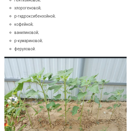
Рецепты
хлорогеновой;
О сайте
p-гидроксибензойной;
кофейной;
ванилиновой;
p-кумариновой;
феруловой.