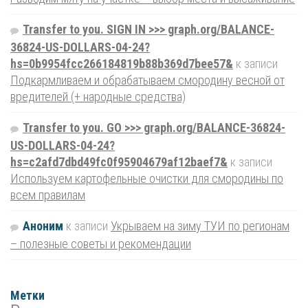
Transfer to you. SIGN IN >>> graph.org/BALANCE-
36824-US-DOLLARS-04-24?
hs=0b9954fcc266184819b88b369d7bee57&
к записи
Подкармливаем и обрабатываем смородину весной от
вредителей (+ народные средства)
Transfer to you. GO >>> graph.org/BALANCE-36824-
US-DOLLARS-04-24?
hs=c2afd7dbd49fc0f95904679af12baef7&
к записи
Используем картофельные очистки для смородины по
всем правилам
Аноним
к записи
Укрываем на зиму ТУИ по регионам
– полезные советы и рекомендации
Метки