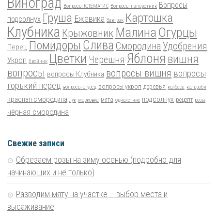
Виноград
Вопросы
Вопросы КЛЕМАТИС
Вопросы папоротник
Груша
Картошка
Ежевика
подсолнух
Завтрак
Клубника
Малина
Огурцы
Крыжовник
Помидоры
Слива
Смородина
Удобрения
Перец
Цветки
Яблоня
вишня
Черешня
Укроп
Хвойник
вопросы
вопросы вишня
вопросы
вопросы Клубника
горький перец
вопросы укроп
деревья
вопросы огурец
колбаса
кольраби
красная смородина
подсолнух
мята
рецепт
лук
морковка
однолетние
розы
чёрная смородина
Свежие записи
Обрезаем розы на зиму осенью (подробно для
начинающих и не только)
Разводим мяту на участке – выбор места и
высаживание