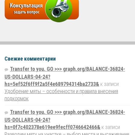
Свежие комментарии
Transfer to you. GO >>> graph.org/BALANCE-36824-
US-DOLLARS-04-24?
hs=5ef52f6ff9f2a5f4e689794314ba2733&
к записи
Удобрение мяты – особенности и правила внесения
подкормок
Transfer to you. GO >>> graph.org/BALANCE-36824-
US-DOLLARS-04-24?
hs=0f7c402378e619ee9fecff0746642466&
к записи
Разводим мяту на участке – выбор места и высаживание