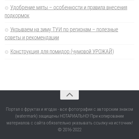
Удобрение мяты – особенности и правила внесения
подкормок
Укрываем на зиму ТУИ по регионам – полезные
советы и рекомендации
Конструкция для помидор (чумовой УРОЖАЙ)
Портал о фруктах и ягодах - все фотографии с авторским знаком
(watermark) защищены НОТАРИАЛЬНО! При копировании
материалов с сайта обязательно указывать ссылку на источник!
© 2016-2022