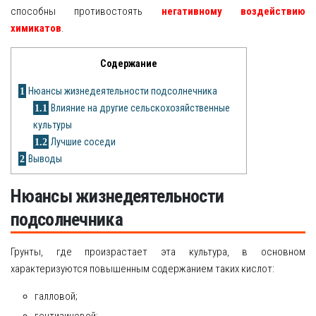
способны противостоять
негативному воздействию
химикатов
.
Яблоня
Овощи
Содержание
Картошка
1
Нюансы жизнедеятельности подсолнечника
1.1
Влияние на другие сельскохозяйственные
Огурец
культуры
1.2
Лучшие соседи
Помидоры
2
Выводы
Цветы
Нюансы жизнедеятельности
Орхидея
подсолнечника
Драцена
Грунты, где произрастает эта культура, в основном
Замиокулькас
характеризуются повышенным содержанием таких кислот:
Петуния
галловой;
гентизиновой;