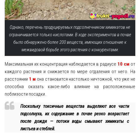
Однако, перечень продуцируемых подсолнечником химикатов не
ограничивается только кислотами. В ходе экспериментов в почве
было обнаружено более 200 веществ, имеющих отношение к
межвидовой борьбе этого растения с конкурентами.
Максимальная их концентрация наблюдается в радиусе
10 см
от
каждого растения и снижается по мере отдаления от него. На
расстоянии
1 м
она становится настолько ничтожной, что уже не
способна оказать какое-либо влияние на расположенные
поблизости посадки.
Поскольку токсичные вещества выделяют все части
подсолнуха, их содержание в почве резко возрастает
после дождя — потоки воды смывают химикаты с
листьев и стеблей.