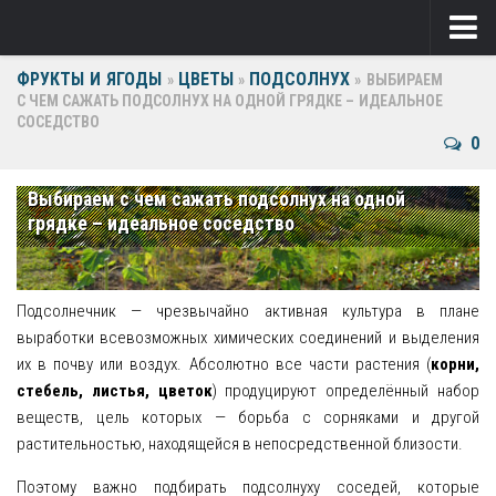
ФРУКТЫ И ЯГОДЫ
ЦВЕТЫ
ПОДСОЛНУХ
Ягоды
»
»
»
ВЫБИРАЕМ
С ЧЕМ САЖАТЬ ПОДСОЛНУХ НА ОДНОЙ ГРЯДКЕ – ИДЕАЛЬНОЕ
СОСЕДСТВО
Виноград
0
Клубника
Выбираем с чем сажать подсолнух на одной
Крыжовник
грядке – идеальное соседство
Малина
Фрукты
Подсолнечник — чрезвычайно активная культура в плане
выработки всевозможных химических соединений и выделения
Груша
их в почву или воздух. Абсолютно все части растения (
корни,
стебель, листья, цветок
) продуцируют определённый набор
Ежевика
веществ, цель которых — борьба с сорняками и другой
растительностью, находящейся в непосредственной близости.
Слива
Поэтому важно подбирать подсолнуху соседей, которые
Черешня