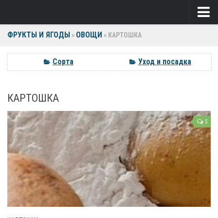
ФРУКТЫ И ЯГОДЫ
ОВОЩИ
Ягоды
»
»
КАРТОШКА
Виноград
Сорта
Уход и посадка
Клубника
КАРТОШКА
Крыжовник
Малина
5
Фрукты
Груша
Ежевика
Слива
Черешня