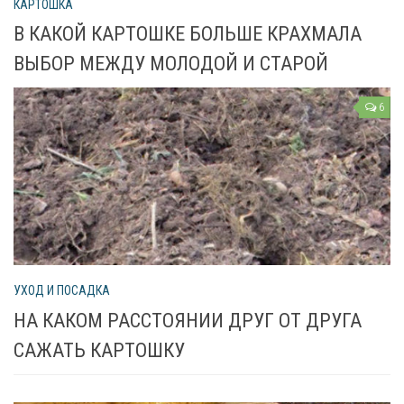
КАРТОШКА
В КАКОЙ КАРТОШКЕ БОЛЬШЕ КРАХМАЛА
Яблоня
ВЫБОР МЕЖДУ МОЛОДОЙ И СТАРОЙ
Овощи
6
Картошка
Огурец
Помидоры
Цветы
Орхидея
УХОД И ПОСАДКА
Драцена
НА КАКОМ РАССТОЯНИИ ДРУГ ОТ ДРУГА
Замиокулькас
САЖАТЬ КАРТОШКУ
Петуния