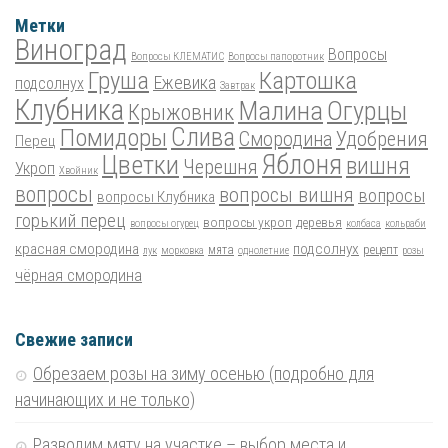
Метки
Виноград
Вопросы
Вопросы КЛЕМАТИС
Вопросы папоротник
Груша
Картошка
Ежевика
подсолнух
Завтрак
Клубника
Малина
Огурцы
Крыжовник
Помидоры
Слива
Смородина
Удобрения
Перец
Цветки
Яблоня
вишня
Черешня
Укроп
Хвойник
вопросы
вопросы вишня
вопросы
вопросы Клубника
горький перец
вопросы укроп
деревья
вопросы огурец
колбаса
кольраби
красная смородина
подсолнух
мята
рецепт
лук
морковка
однолетние
розы
чёрная смородина
Свежие записи
Обрезаем розы на зиму осенью (подробно для
начинающих и не только)
Разводим мяту на участке – выбор места и