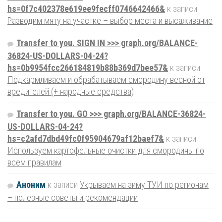
hs=0f7c402378e619ee9fecff0746642466&
к записи
Разводим мяту на участке – выбор места и высаживание
Transfer to you. SIGN IN >>> graph.org/BALANCE-
36824-US-DOLLARS-04-24?
hs=0b9954fcc266184819b88b369d7bee57&
к записи
Подкармливаем и обрабатываем смородину весной от
вредителей (+ народные средства)
Transfer to you. GO >>> graph.org/BALANCE-36824-
US-DOLLARS-04-24?
hs=c2afd7dbd49fc0f95904679af12baef7&
к записи
Используем картофельные очистки для смородины по
всем правилам
Аноним
к записи
Укрываем на зиму ТУИ по регионам
– полезные советы и рекомендации