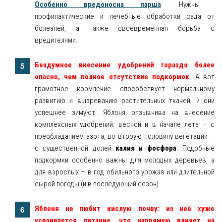
Особенно вредоносна
парша
. Нужны
профилактические и лечебные обработки сада от
болезней, а также своевременная борьба с
вредителями.
Бездумное внесение удобрений гораздо более
опасно, чем полное отсутствие подкормок
. А вот
грамотное кормление способствует нормальному
развитию и вызреванию растительных тканей, и они
успешнее зимуют. Яблоня отзывчива на внесение
комплексных удобрений: весной и в начале лета – с
преобладанием азота, во вторую половину вегетации –
с существенной долей
калия и фосфора
. Подобные
подкормки особенно важны для молодых деревьев, а
для взрослых – в год обильного урожая или длительной
сырой погоды (и в последующий сезон).
Яблоня не любит кислую почву: из неё хуже
усваивается питание, что напрямую влияет на