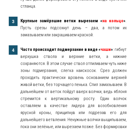
стланца.
Крупные замёрзшие ветки вырезаем «
на кольцо
»
.
Пусть срезы подсохнут день – два, а потом их
замазываем или закрашиваем краской.
Часто происходит подмерзание в виде «
чаши
»
: гибнут
верхушка ствола и верхние ветки, а нижние
сохраняются. В этом случае ствол отпиливаем чуть ниже
зоны подмерзания, слегка наискосок. Срез должен
проходить практически вровень основанием верхней
живой ветки, без торчащего пенька. Спил замазываем. В
дальнейшем от веток пойдут вверх волчки, ведь яблоня
стремится к вертикальному росту. Один волчок
оставляем в качестве лидера для возобновления
ярусной кроны, прищипнув или подрезав его для
дальнейшего ветвления. Ненужные волчки выщипываем,
пока они зелёные, или вырезаем позже. Без формировки