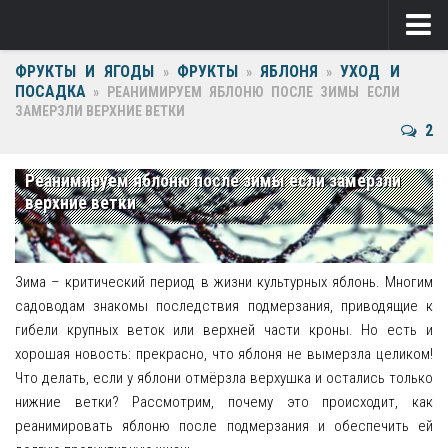
ФРУКТЫ И ЯГОДЫ
ФРУКТЫ
ЯБЛОНЯ
УХОД И
Ягоды
»
»
»
ПОСАДКА
»
РЕАНИМИРУЕМ ЯБЛОНЮ ПОСЛЕ ЗИМЫ ЕСЛИ
ЗАМЕРЗЛИ ВЕРХНИЕ ВЕТКИ
Виноград
2
Клубника
Реанимируем яблоню после зимы если замерзли
Крыжовник
верхние ветки
Малина
Фрукты
Зима – критический период в жизни культурных яблонь. Многим
садоводам знакомы последствия подмерзания, приводящие к
Груша
гибели крупных веток или верхней части кроны. Но есть и
хорошая новость: прекрасно, что яблоня не вымерзла целиком!
Ежевика
Что делать, если у яблони отмёрзла верхушка и остались только
нижние ветки? Рассмотрим, почему это происходит, как
Слива
реанимировать яблоню после подмерзания и обеспечить ей
Черешня