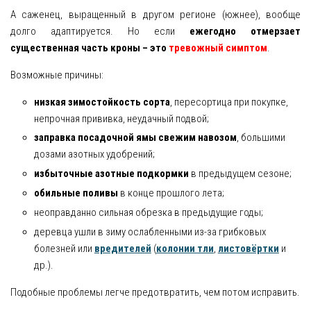
А саженец, выращенный в другом регионе (южнее), вообще
долго адаптируется. Но если
ежегодно отмерзает
существенная часть кроны – это
тревожный симптом
.
Возможные причины:
низкая зимостойкость сорта
, пересортица при покупке,
непрочная прививка, неудачный подвой;
заправка посадочной ямы свежим навозом
, большими
дозами азотных удобрений;
избыточные азотные подкормки
в предыдущем сезоне;
обильные поливы
в конце прошлого лета;
неоправданно сильная обрезка в предыдущие годы;
деревца ушли в зиму ослабленными из-за грибковых
болезней или
вредителей
(
колонии тли
,
листовёртки
и
др.).
Подобные проблемы легче предотвратить, чем потом исправить.