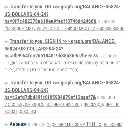
Transfer to you. GO >>> graph.org/BALANCE-36824-
US-DOLLARS-04-24?
hs=0f7c402378e619ee9fecff0746642466&
к записи
Разводим мяту на участке – выбор места и высаживание
Transfer to you. SIGN IN >>> graph.org/BALANCE-
36824-US-DOLLARS-04-24?
hs=0b9954fcc266184819b88b369d7bee57&
к записи
Подкармливаем и обрабатываем смородину весной от
вредителей (+ народные средства)
Transfer to you. GO >>> graph.org/BALANCE-36824-
US-DOLLARS-04-24?
hs=c2afd7dbd49fc0f95904679af12baef7&
к записи
Используем картофельные очистки для смородины по
всем правилам
Аноним
к записи
Укрываем на зиму ТУИ по регионам