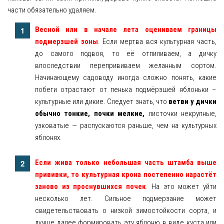
части обязательно удаляем.
Весной или в начале лета оцениваем границы
подмерзшей зоны
. Если мертва вся культурная часть,
до самого подвоя, то её отпиливаем, а дичку
впоследствии перепрививаем желанным сортом.
Начинающему садоводу иногда сложно понять, какие
побеги отрастают от пенька подмёрзшей яблоньки –
культурные или дикие. Следует знать, что
ветви у дички
обычно тонкие, почки мелкие,
листочки некрупные,
узковатые — распускаются раньше, чем на культурных
яблонях.
Если жива только небольшая часть штамба выше
прививки, то культурная крона постепенно нарастёт
заново из проснувшихся почек
. На это может уйти
несколько лет. Сильное подмерзание может
свидетельствовать о низкой зимостойкости сорта, и
лучше далее формировать эту яблоню в виде куста или