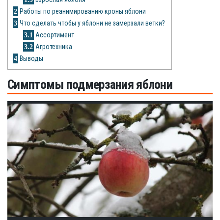
Рецепты
2
Работы по реанимированию кроны яблони
3
Что сделать чтобы у яблони не замерзали ветки?
О сайте
3.1
Ассортимент
3.2
Агротехника
4
Выводы
Симптомы подмерзания яблони