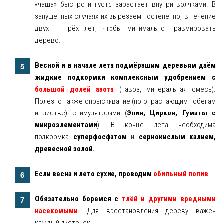
«чаша» быстро и густо зарастает внутри волчками. В
запущенных случаях их вырезаем постепенно, в течение
двух – трёх лет, чтобы минимально травмировать
дерево.
Весной и в начале лета подмёрзшим деревьям даём
жидкие подкормки комплексным удобрением с
большой долей азота
(навоз, минеральная смесь).
Полезно также опрыскивание (по отрастающим побегам
и листве) стимуляторами (
Эпин, Циркон, Гуматы с
микроэлементами
). В конце лета необходима
подкормка
суперфосфатом
и
сернокислым калием,
древесной золой.
Если весна и лето сухие, проводим
обильный полив
.
Обязательно боремся с
тлёй и другими вредными
насекомыми
. Для восстановления дереву важен
каждый листочек.