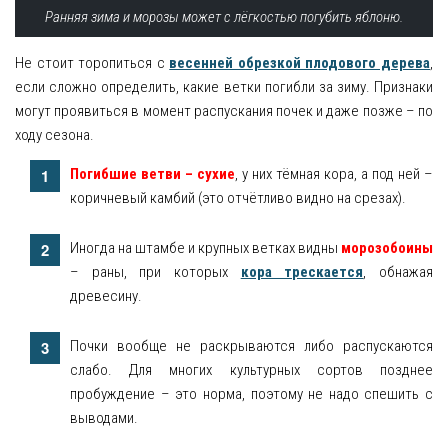
Ранняя зима и морозы может с лёгкостью погубить яблоню.
Не стоит торопиться с
весенней обрезкой плодового дерева
,
если сложно определить, какие ветки погибли за зиму. Признаки
могут проявиться в момент распускания почек и даже позже – по
ходу сезона.
Погибшие ветви – сухие
, у них тёмная кора, а под ней –
коричневый камбий (это отчётливо видно на срезах).
Иногда на штамбе и крупных ветках видны
морозобоины
– раны, при которых
кора трескается
, обнажая
древесину.
Почки вообще не раскрываются либо распускаются
слабо. Для многих культурных сортов позднее
пробуждение – это норма, поэтому не надо спешить с
выводами.