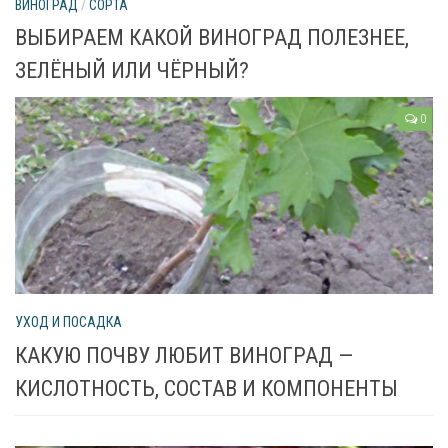
ВИНОГРАД
/
СОРТА
ВЫБИРАЕМ КАКОЙ ВИНОГРАД ПОЛЕЗНЕЕ,
Яблоня
ЗЕЛЁНЫЙ ИЛИ ЧЁРНЫЙ?
Овощи
0
Картошка
Огурец
Помидоры
Цветы
Орхидея
УХОД И ПОСАДКА
Драцена
КАКУЮ ПОЧВУ ЛЮБИТ ВИНОГРАД —
Замиокулькас
КИСЛОТНОСТЬ, СОСТАВ И КОМПОНЕНТЫ
Петуния