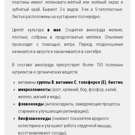
пластины имеют зеленовато-жёлтый или зелёный окрас и
зубчатый край. Бывают 2-х видов: 3-ех и 5-тилопастные.
Листья расположены на кустарнике поочерёдно.
Цветёт культура
в мае
. Соцветия винограда мелкие,
плотные, собраны в продолговатые метёлки. Опыление
происходит с помощью ветра. Период плодоношения
начинается в августе и заканчивается в сентябре.
В составе винограда присутствует более 150 полезных
нутриентов и органических веществ:
витамины
группы В
,
витамин С
,
токоферол (Е)
,
биотин
;
микроэлементы
(азот, кремний, бор, фосфор, калий,
железо, магний и медь);
флавоноиды
(антиоксиданты, замедляющие процессы
старения и улучшающие регенерацию);
биофлавоноиды
(снижают показатели вредного
холестерина и улучшают работу сердечной мышцы,
восстанавливают сосуды);