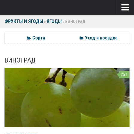
ФРУКТЫ И ЯГОДЫ
ЯГОДЫ
Ягоды
»
»
ВИНОГРАД
Виноград
Сорта
Уход и посадка
Клубника
ВИНОГРАД
Крыжовник
Малина
1
Фрукты
Груша
Ежевика
Слива
Черешня