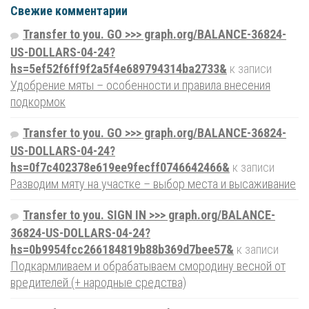
Свежие комментарии
Transfer to you. GO >>> graph.org/BALANCE-36824-
US-DOLLARS-04-24?
hs=5ef52f6ff9f2a5f4e689794314ba2733&
к записи
Удобрение мяты – особенности и правила внесения
подкормок
Transfer to you. GO >>> graph.org/BALANCE-36824-
US-DOLLARS-04-24?
hs=0f7c402378e619ee9fecff0746642466&
к записи
Разводим мяту на участке – выбор места и высаживание
Transfer to you. SIGN IN >>> graph.org/BALANCE-
36824-US-DOLLARS-04-24?
hs=0b9954fcc266184819b88b369d7bee57&
к записи
Подкармливаем и обрабатываем смородину весной от
вредителей (+ народные средства)