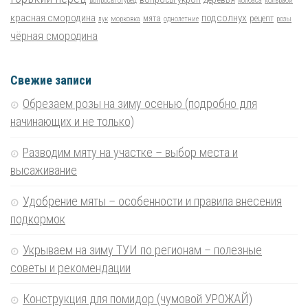
вопросы огурец
колбаса
кольраби
красная смородина
подсолнух
мята
рецепт
лук
морковка
однолетние
розы
чёрная смородина
Свежие записи
Обрезаем розы на зиму осенью (подробно для
начинающих и не только)
Разводим мяту на участке – выбор места и
высаживание
Удобрение мяты – особенности и правила внесения
подкормок
Укрываем на зиму ТУИ по регионам – полезные
советы и рекомендации
Конструкция для помидор (чумовой УРОЖАЙ)