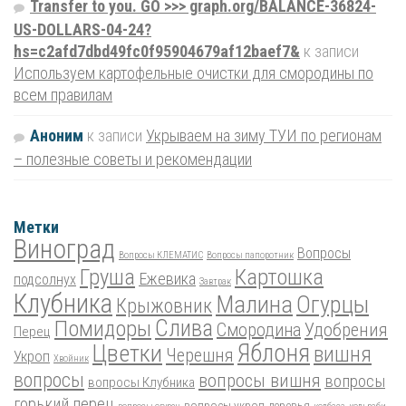
Transfer to you. GO >>> graph.org/BALANCE-36824-
US-DOLLARS-04-24?
hs=c2afd7dbd49fc0f95904679af12baef7&
к записи
Используем картофельные очистки для смородины по
всем правилам
Аноним
к записи
Укрываем на зиму ТУИ по регионам
– полезные советы и рекомендации
Метки
Виноград
Вопросы
Вопросы КЛЕМАТИС
Вопросы папоротник
Груша
Картошка
Ежевика
подсолнух
Завтрак
Клубника
Малина
Огурцы
Крыжовник
Помидоры
Слива
Смородина
Удобрения
Перец
Цветки
Яблоня
вишня
Черешня
Укроп
Хвойник
вопросы
вопросы вишня
вопросы
вопросы Клубника
горький перец
вопросы укроп
деревья