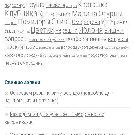
Груша
Картошка
Ежевика
подсолнух
Завтрак
Клубника
Малина
Огурцы
Крыжовник
Помидоры
Слива
Смородина
Удобрения
Перец
Цветки
Яблоня
вишня
Черешня
Укроп
Хвойник
вопросы
вопросы вишня
вопросы
вопросы Клубника
горький перец
вопросы укроп
деревья
вопросы огурец
колбаса
кольраби
красная смородина
подсолнух
мята
рецепт
лук
морковка
однолетние
розы
чёрная смородина
Свежие записи
Обрезаем розы на зиму осенью (подробно для
начинающих и не только)
Разводим мяту на участке – выбор места и
высаживание