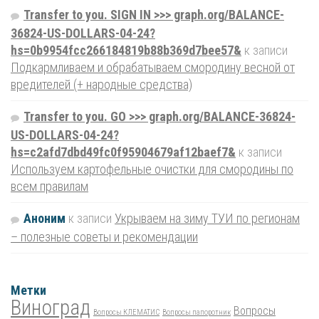
Transfer to you. SIGN IN >>> graph.org/BALANCE-
36824-US-DOLLARS-04-24?
hs=0b9954fcc266184819b88b369d7bee57&
к записи
Подкармливаем и обрабатываем смородину весной от
вредителей (+ народные средства)
Transfer to you. GO >>> graph.org/BALANCE-36824-
US-DOLLARS-04-24?
hs=c2afd7dbd49fc0f95904679af12baef7&
к записи
Используем картофельные очистки для смородины по
всем правилам
Аноним
к записи
Укрываем на зиму ТУИ по регионам
– полезные советы и рекомендации
Метки
Виноград
Вопросы
Вопросы КЛЕМАТИС
Вопросы папоротник