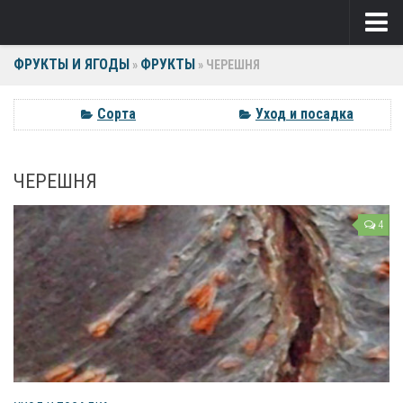
ФРУКТЫ И ЯГОДЫ
ФРУКТЫ
Ягоды
»
»
ЧЕРЕШНЯ
Виноград
Сорта
Уход и посадка
Клубника
ЧЕРЕШНЯ
Крыжовник
Малина
4
Фрукты
Груша
Ежевика
Слива
Черешня