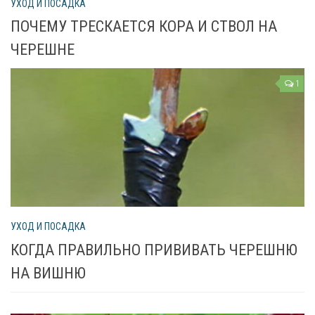
УХОД И ПОСАДКА
ПОЧЕМУ ТРЕСКАЕТСЯ КОРА И СТВОЛ НА
Яблоня
ЧЕРЕШНЕ
Овощи
1
Картошка
Огурец
Помидоры
Цветы
Орхидея
УХОД И ПОСАДКА
Драцена
КОГДА ПРАВИЛЬНО ПРИВИВАТЬ ЧЕРЕШНЮ
Замиокулькас
НА ВИШНЮ
Петуния