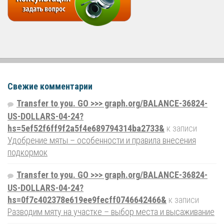
Свежие комментарии
Transfer to you. GO >>> graph.org/BALANCE-36824-
US-DOLLARS-04-24?
hs=5ef52f6ff9f2a5f4e689794314ba2733&
к записи
Удобрение мяты – особенности и правила внесения
подкормок
Transfer to you. GO >>> graph.org/BALANCE-36824-
US-DOLLARS-04-24?
hs=0f7c402378e619ee9fecff0746642466&
к записи
Разводим мяту на участке – выбор места и высаживание