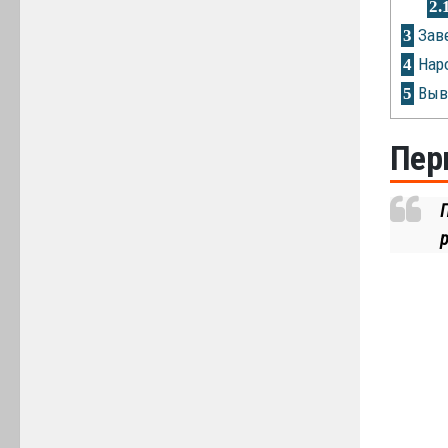
2.
Зав
3
Наро
4
Выв
5
Пер
р