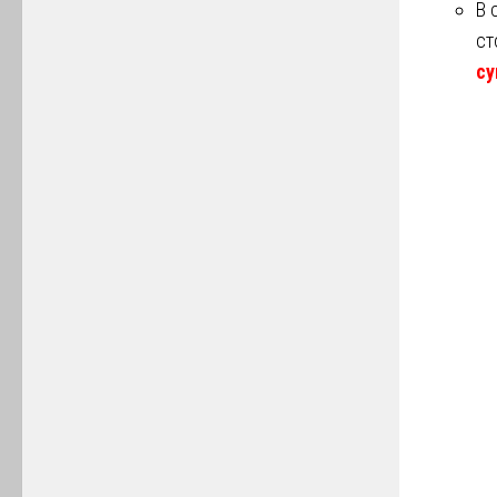
В 
ст
су