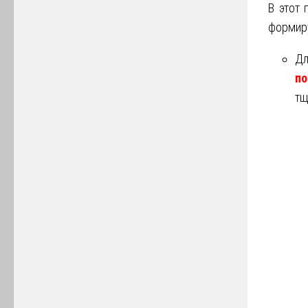
В этот 
формиру
Дл
п
тщ