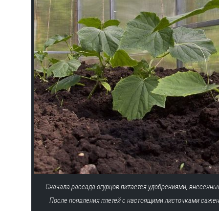
Сначала рассада огурцов питается удобрениями, внесенны
После появления плетей с настоящими листочками сажен