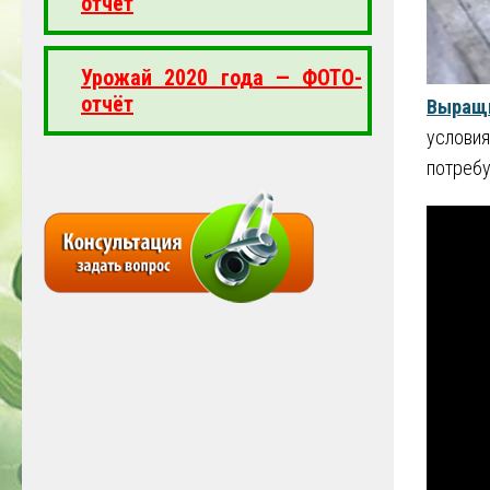
отчёт
Урожай 2020 года — ФОТО-
отчёт
Выращи
услови
потребу