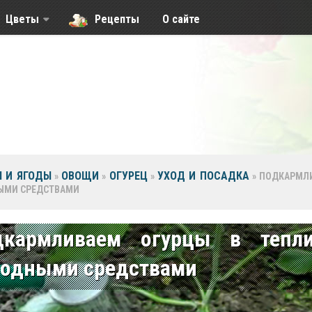
Цветы
Рецепты
О сайте
 И ЯГОДЫ
ОВОЩИ
ОГУРЕЦ
УХОД И ПОСАДКА
»
»
»
»
ПОДКАРМЛИ
ЫМИ СРЕДСТВАМИ
дкармливаем огурцы в тепли
родными средствами