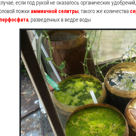
случае, если под рукой не оказалось органических удобрений
оловой ложки
аммиачной селитры
, такого же количества
се
перфосфата
, разведённых в ведре воды.