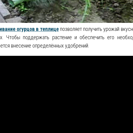
вание огурцов в теплице
позволяет получить урожай вкус
ях. Чтобы поддержать растение и обеспечить его необхо
ется внесение определённых удобрений.