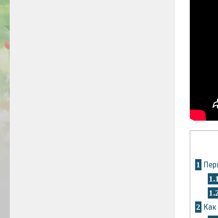
Пер
1
1.
1.
Как 
2