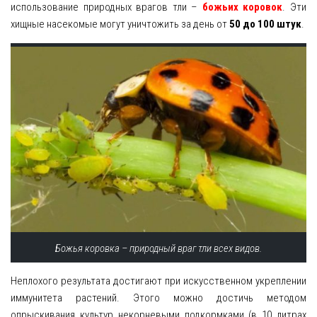
использование природных врагов тли –
божьих коровок
. Эти
хищные насекомые могут уничтожить за день от
50 до 100 штук
.
Божья коровка – природный враг тли всех видов.
Неплохого результата достигают при искусственном укреплении
иммунитета растений. Этого можно достичь методом
опрыскивания культур некорневыми подкормками (в 10 литрах