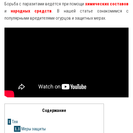
Борьба с паразитами ведётся при помощи
химических составов
и
народных средств
. В нашей статье ознакомимся с
Яблоня
популярными вредителями огурцов и защитных мерах.
Овощи
Картошка
Огурец
Помидоры
Цветы
Орхидея
Драцена
Содержание
Замиокулькас
1
Тля
Петуния
1.1
Меры защиты