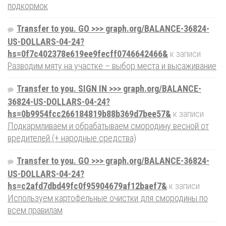
подкормок
Transfer to you. GO >>> graph.org/BALANCE-36824-
US-DOLLARS-04-24?
hs=0f7c402378e619ee9fecff0746642466&
к записи
Разводим мяту на участке – выбор места и высаживание
Transfer to you. SIGN IN >>> graph.org/BALANCE-
36824-US-DOLLARS-04-24?
hs=0b9954fcc266184819b88b369d7bee57&
к записи
Подкармливаем и обрабатываем смородину весной от
вредителей (+ народные средства)
Transfer to you. GO >>> graph.org/BALANCE-36824-
US-DOLLARS-04-24?
hs=c2afd7dbd49fc0f95904679af12baef7&
к записи
Используем картофельные очистки для смородины по
всем правилам