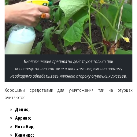
Биологические препараты действуют только при
непосредственно контакте с насекомыми, именно поэтому
необходимо обрабатывать нижнюю сторону огуречных листьев.
Хорошими средствами для уничтожения тли на огурцах
считаются:
Децис;
Арриво;
Инта Вир;
Кинмикс;