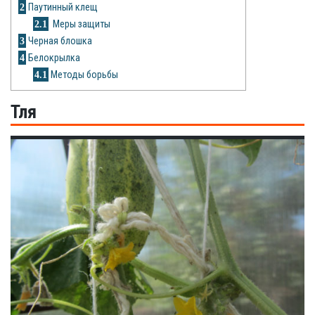
2
Паутинный клещ
Рецепты
2.1
Меры защиты
О сайте
3
Черная блошка
4
Белокрылка
4.1
Методы борьбы
Тля