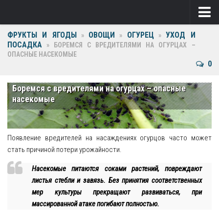
ФРУКТЫ И ЯГОДЫ
ОВОЩИ
ОГУРЕЦ
УХОД И
Ягоды
»
»
»
ПОСАДКА
»
БОРЕМСЯ С ВРЕДИТЕЛЯМИ НА ОГУРЦАХ –
ОПАСНЫЕ НАСЕКОМЫЕ
Виноград
0
Клубника
Боремся с вредителями на огурцах – опасные
Крыжовник
насекомые
Малина
Фрукты
Появление вредителей на насаждениях огурцов часто может
стать причиной потери урожайности.
Груша
Насекомые питаются соками растений, повреждают
Ежевика
листья стебли и завязь. Без принятия соответственных
мер культуры прекращают развиваться, при
Слива
массированной атаке погибают полностью.
Черешня