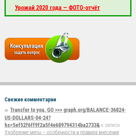
Урожай 2020 года — ФОТО-отчёт
Свежие комментарии
Transfer to you. GO >>> graph.org/BALANCE-36824-
US-DOLLARS-04-24?
hs=5ef52f6ff9f2a5f4e689794314ba2733&
к записи
Удобрение мяты – особенности и правила внесения