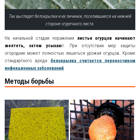
Так выглядят белокрылки и их личинки, поселившиеся на нижней
стороне огуречного листа.
На начальной стадии поражения
листья огурцов начинают
желтеть, затем усыхаю
т. При отсутствии мер защиты
огородник может полностью лишиться урожая огурцов. Кроме
стандартного вреда
белокрылка считается переносчиком
инфекционных заболеваний
.
Методы борьбы