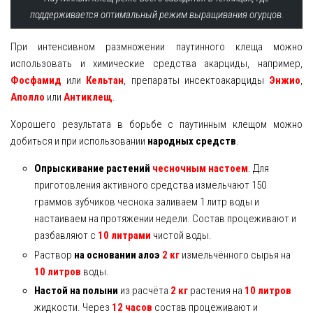
поддерживается оптимальный режим выращивания огурцов.
При интенсивном размножении паутинного клеща можно
использовать и химические средства акарциды, например,
Фосфамид
или
Кельтан
, препараты инсектоакарциды
Энжио
,
Аполло
или
Антиклещ
.
Хорошего результата в борьбе с паутинным клещом можно
добиться и при использовании
народных средств
.
Опрыскивание растений
чесночным настоем
. Для
приготовления активного средства измельчают 150
граммов зубчиков чеснока заливаем 1 литр воды и
настаиваем на протяжении недели. Состав процеживают и
разбавляют с
10 литрами
чистой воды.
Раствор
на основании алоэ
2 кг
измельчённого сырья на
10 литров
воды.
Настой на полыни
из расчёта
2 кг
растения на
10 литров
жидкости. Через
12 часов
состав процеживают и