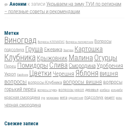
Аноним
к записи
Укрываем на зиму ТУИ по регионам
– полезные советы и рекомендации
Метки
Виноград
Вопросы
Вопросы КЛЕМАТИС
Вопросы папоротник
Груша
Картошка
Ежевика
подсолнух
Завтрак
Клубника
Малина
Огурцы
Крыжовник
Помидоры
Слива
Смородина
Удобрения
Перец
Цветки
Яблоня
вишня
Черешня
Укроп
Хвойник
вопросы
вопросы вишня
вопросы
вопросы Клубника
горький перец
вопросы укроп
деревья
вопросы огурец
колбаса
кольраби
красная смородина
подсолнух
мята
рецепт
лук
морковка
однолетние
розы
чёрная смородина
Свежие записи