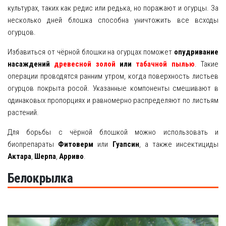
культурах, таких как редис или редька, но поражают и огурцы. За
несколько дней блошка способна уничтожить все всходы
огурцов.
Избавиться от чёрной блошки на огурцах поможет
опудривание
насаждений
древесной золой
или
табачной пылью
. Такие
операции проводятся ранним утром, когда поверхность листьев
огурцов покрыта росой. Указанные компоненты смешивают в
одинаковых пропорциях и равномерно распределяют по листьям
растений.
Для борьбы с чёрной блошкой можно использовать и
биопрепараты
Фитоверм
или
Гуапсин
, а также инсектициды
Актара
,
Шерпа
,
Арриво
.
Белокрылка