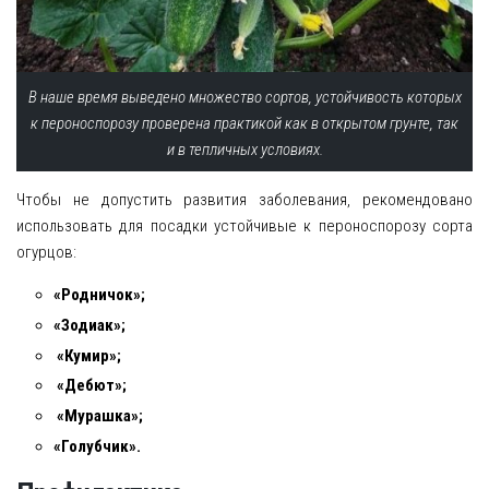
В наше время выведено множество сортов, устойчивость которых
к пероноспорозу проверена практикой как в открытом грунте, так
и в тепличных условиях.
Чтобы не допустить развития заболевания, рекомендовано
использовать для посадки устойчивые к пероноспорозу сорта
огурцов:
«Родничок»;
«Зодиак»;
«Кумир»;
«Дебют»;
«Мурашка»;
«Голубчик».