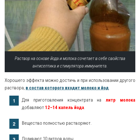
Раствор на основе йода и молока сочетает в себе свойства
антисептика и стимулятора иммунитета.
Хорошего эффекта можно достичь и при использовании другого
раствора,
в состав которого входит молоко и йод
.
Для приготовления концентрата на
литр молока
добавляют
12–14 капель йода
.
Вещество полностью растворяют.
Доливают 10 литров воды.