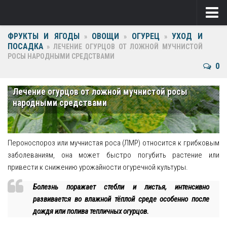
ФРУКТЫ И ЯГОДЫ
ОВОЩИ
ОГУРЕЦ
УХОД И
Ягоды
»
»
»
ПОСАДКА
»
ЛЕЧЕНИЕ ОГУРЦОВ ОТ ЛОЖНОЙ МУЧНИСТОЙ
РОСЫ НАРОДНЫМИ СРЕДСТВАМИ
Виноград
0
Клубника
Лечение огурцов от ложной мучнистой росы
Крыжовник
народными средствами
Малина
Фрукты
Пероноспороз или мучнистая роса (ЛМР) относится к грибковым
заболеваниям, она может быстро погубить растение или
Груша
привести к снижению урожайности огуречной культуры.
Ежевика
Болезнь поражает стебли и листья, интенсивно
развивается во влажной тёплой среде особенно после
Слива
дождя или полива тепличных огурцов.
Черешня