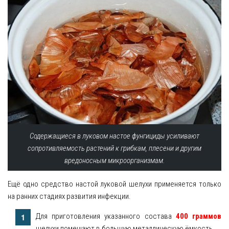
Содержащиеся в луковом настое фунгициды усиливают
сопротивляемость растений к грибкам, плесени и другим
вредоносным микроорганизмам.
Ещё одно средство настой луковой шелухи применяется только
на ранних стадиях развития инфекции.
Для приготовления указанного состава
400 граммов
шелухи помещают в большую металлическую ёмкость.