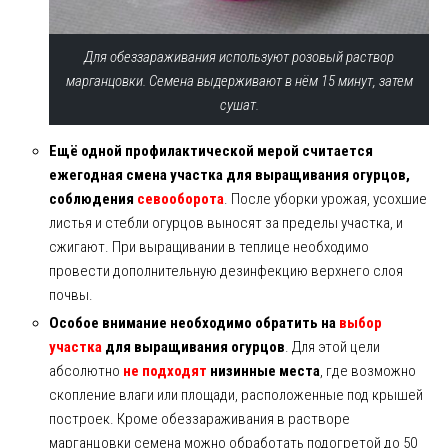
Для обеззараживания используют розовый раствор
марганцовки. Семена выдерживают в нём 15 минут, затем
сушат.
Ещё одной профилактической мерой считается
ежегодная смена участка для выращивания огурцов,
соблюдения
севооборота
. После уборки урожая, усохшие
листья и стебли огурцов выносят за пределы участка, и
сжигают. При выращивании в теплице необходимо
провести дополнительную дезинфекцию верхнего слоя
почвы.
Особое внимание необходимо обратить на
выбор
участка
для выращивания огурцов
. Для этой цели
абсолютно
не подходят
низинные места
, где возможно
скопление влаги или площади, расположенные под крышей
построек. Кроме обеззараживания в растворе
марганцовки семена можно обработать подогретой до 50