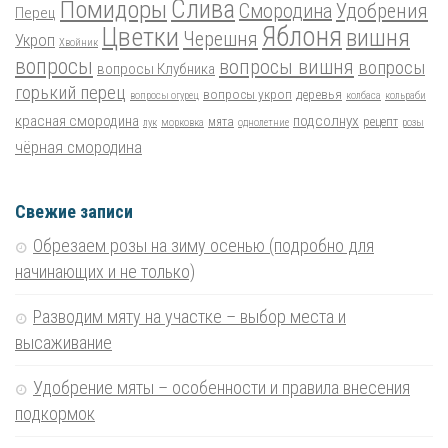
Помидоры
Слива
Смородина
Удобрения
Перец
Цветки
Яблоня
вишня
Черешня
Укроп
Хвойник
вопросы
вопросы вишня
вопросы
вопросы Клубника
горький перец
вопросы укроп
деревья
вопросы огурец
колбаса
кольраби
красная смородина
подсолнух
мята
рецепт
лук
морковка
однолетние
розы
чёрная смородина
Свежие записи
Обрезаем розы на зиму осенью (подробно для
начинающих и не только)
Разводим мяту на участке – выбор места и
высаживание
Удобрение мяты – особенности и правила внесения
подкормок