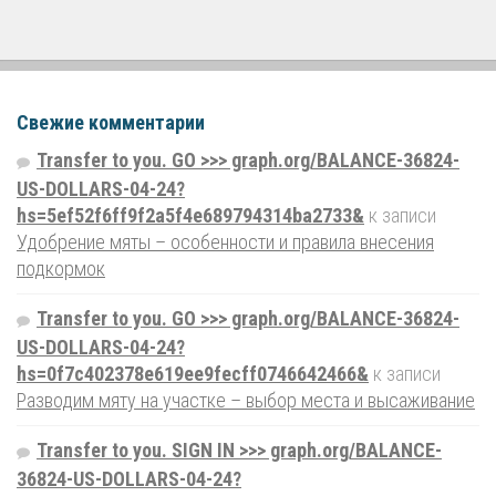
Свежие комментарии
Transfer to you. GO >>> graph.org/BALANCE-36824-
US-DOLLARS-04-24?
hs=5ef52f6ff9f2a5f4e689794314ba2733&
к записи
Удобрение мяты – особенности и правила внесения
подкормок
Transfer to you. GO >>> graph.org/BALANCE-36824-
US-DOLLARS-04-24?
hs=0f7c402378e619ee9fecff0746642466&
к записи
Разводим мяту на участке – выбор места и высаживание
Transfer to you. SIGN IN >>> graph.org/BALANCE-
36824-US-DOLLARS-04-24?