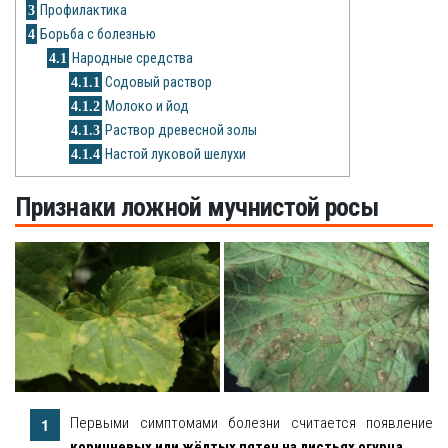
3
Профилактика
Рецепты
4
Борьба с болезнью
О сайте
4.1
Народные средства
4.1.1
Содовый раствор
4.1.2
Молоко и йод
4.1.3
Раствор древесной золы
4.1.4
Настой луковой шелухи
Признаки ложной мучнистой росы
Первыми симптомами болезни считается появление
коричневых или жёлтых пятен на листьях огурца
.