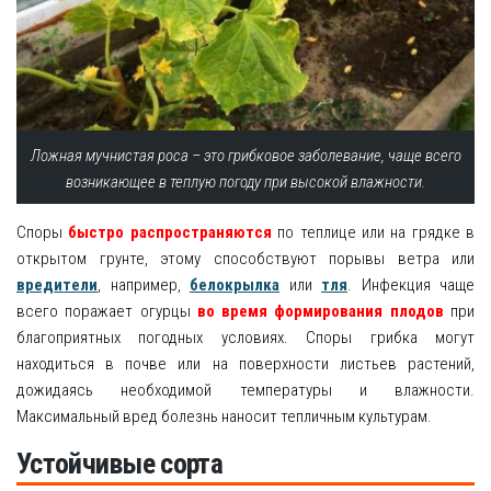
Ложная мучнистая роса – это грибковое заболевание, чаще всего
возникающее в теплую погоду при высокой влажности.
Споры
быстро распространяются
по теплице или на грядке в
открытом грунте, этому способствуют порывы ветра или
вредители
, например,
белокрылка
или
тля
. Инфекция чаще
всего поражает огурцы
во время формирования плодов
при
благоприятных погодных условиях. Споры грибка могут
находиться в почве или на поверхности листьев растений,
дожидаясь необходимой температуры и влажности.
Максимальный вред болезнь наносит тепличным культурам.
Устойчивые сорта