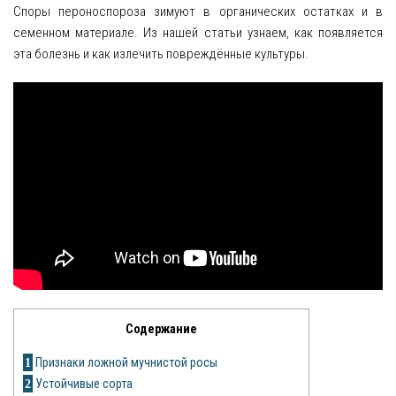
Споры пероноспороза зимуют в органических остатках и в
семенном материале. Из нашей статьи узнаем, как появляется
Яблоня
эта болезнь и как излечить повреждённые культуры.
Овощи
Картошка
Огурец
Помидоры
Цветы
Орхидея
Драцена
Содержание
Замиокулькас
1
Признаки ложной мучнистой росы
Петуния
2
Устойчивые сорта