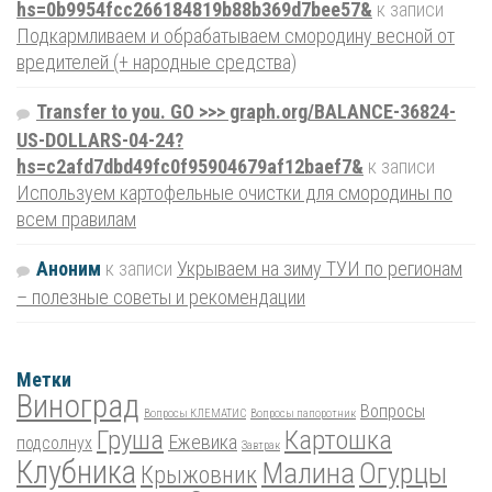
hs=0b9954fcc266184819b88b369d7bee57&
к записи
Подкармливаем и обрабатываем смородину весной от
вредителей (+ народные средства)
Transfer to you. GO >>> graph.org/BALANCE-36824-
US-DOLLARS-04-24?
hs=c2afd7dbd49fc0f95904679af12baef7&
к записи
Используем картофельные очистки для смородины по
всем правилам
Аноним
к записи
Укрываем на зиму ТУИ по регионам
– полезные советы и рекомендации
Метки
Виноград
Вопросы
Вопросы КЛЕМАТИС
Вопросы папоротник
Груша
Картошка
Ежевика
подсолнух
Завтрак
Клубника
Малина
Огурцы
Крыжовник