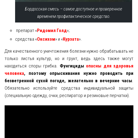
Бордосская смесь – самое доступное и проверенное
временем профилактическое средство.
препарат «
Ридомил Голд
»;
средства «
Оксихом
» и «
Курзата
».
Для качественного уничтожения болезни нужно обрабатывать не
только листья культур, но и грунт, ведь здесь также могут
находиться споры грибка.
Фунгициды
опасны для здоровья
человека
, поэтому опрыскивания нужно проводить при
безветренной сухой погоде, желательно в вечерние часы
.
Обязательно используйте средства индивидуальной защиты
(специальную одежду, очки, респиратор и резиновые перчатки).