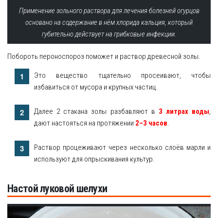
Применение зольного раствора для лечения болезней огурцов
основано на содержание в нём хлорида кальция, который
губительно действует на грибковые инфекции.
Побороть пероноспороз поможет и раствор древесной золы.
Это вещество тщательно просеивают, чтобы
избавиться от мусора и крупных частиц.
Далее 2 стакана золы разбавляют в
3 литрах воды
,
дают настояться на протяжении
2–3 часов
.
Раствор процеживают через несколько слоёв марли и
используют для опрыскивания культур.
Настой луковой шелухи