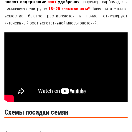
вносят содержащие
азот
удобрения
, например, карбамид или
аммиачную селитру по
15–20 граммов на м²
. Такие питательные
вещества быстро растворяются в почве, стимулируют
интенсивный рост вегетативной массы растений.
Схемы посадки семян