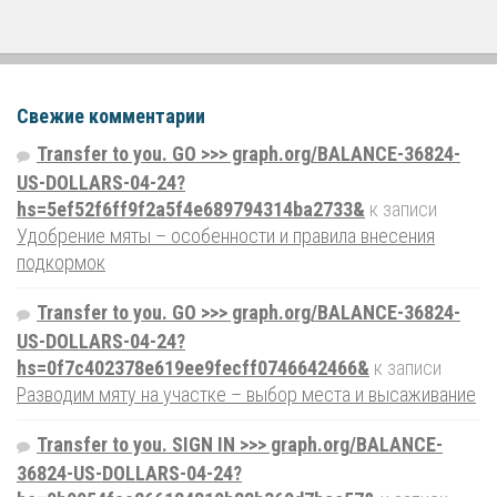
Свежие комментарии
Transfer to you. GO >>> graph.org/BALANCE-36824-
US-DOLLARS-04-24?
hs=5ef52f6ff9f2a5f4e689794314ba2733&
к записи
Удобрение мяты – особенности и правила внесения
подкормок
Transfer to you. GO >>> graph.org/BALANCE-36824-
US-DOLLARS-04-24?
hs=0f7c402378e619ee9fecff0746642466&
к записи
Разводим мяту на участке – выбор места и высаживание
Transfer to you. SIGN IN >>> graph.org/BALANCE-
36824-US-DOLLARS-04-24?