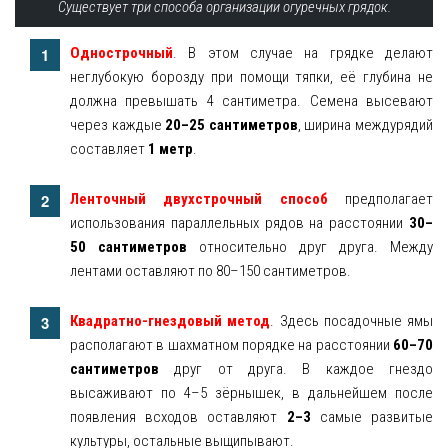
Существует три способа организации огуречных грядок.
Однострочный
. В этом случае на грядке делают
неглубокую борозду при помощи тяпки, её глубина не
должна превышать 4 сантиметра. Семена высевают
через каждые
20–25 сантиметров
, ширина междурядий
составляет
1 метр
.
Ленточный двухстрочный способ
предполагает
использования параллельных рядов на расстоянии
30–
50 сантиметров
относительно друг друга. Между
лентами оставляют по 80–150 сантиметров.
Квадратно-гнездовый метод
. Здесь посадочные ямы
располагают в шахматном порядке на расстоянии
60–70
сантиметров
друг от друга. В каждое гнездо
высаживают по 4–5 зёрнышек, в дальнейшем после
появления всходов оставляют
2–3
самые развитые
культуры, остальные выщипывают.