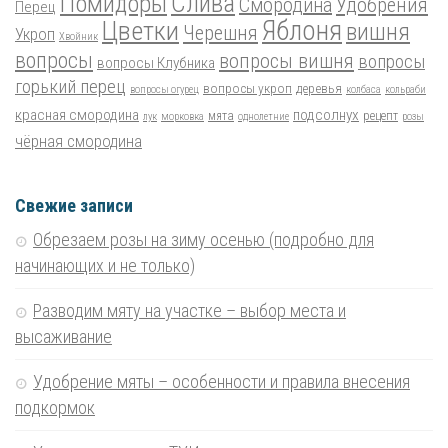
Помидоры
Слива
Смородина
Удобрения
Перец
Цветки
Яблоня
вишня
Черешня
Укроп
Хвойник
вопросы
вопросы вишня
вопросы
вопросы Клубника
горький перец
вопросы укроп
деревья
вопросы огурец
колбаса
кольраби
красная смородина
подсолнух
мята
рецепт
лук
морковка
однолетние
розы
чёрная смородина
Свежие записи
Обрезаем розы на зиму осенью (подробно для
начинающих и не только)
Разводим мяту на участке – выбор места и
высаживание
Удобрение мяты – особенности и правила внесения
подкормок