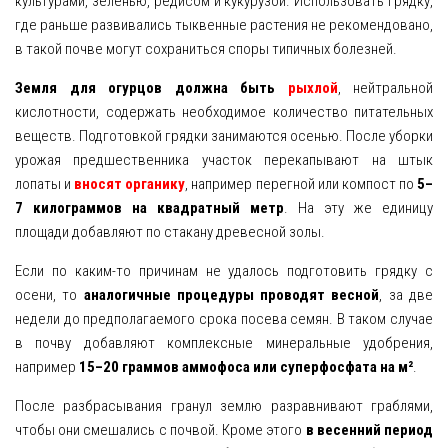
культурами, зеленью, редисом и кукурузой. Использовать грядку,
где раньше развивались тыквенные растения не рекомендовано,
в такой почве могут сохраниться споры типичных болезней.
Земля для огурцов должна быть
рыхлой
, нейтральной
кислотности, содержать необходимое количество питательных
веществ. Подготовкой грядки занимаются осенью. После уборки
урожая предшественника участок перекапывают на штык
лопаты и
вносят органику
, например перегной или компост по
5–
7 килограммов на квадратный метр
. На эту же единицу
площади добавляют по стакану древесной золы.
Если по каким-то причинам не удалось подготовить грядку с
осени, то
аналогичные процедуры проводят весной
, за две
недели до предполагаемого срока посева семян. В таком случае
в почву добавляют комплексные минеральные удобрения,
например
15–20 граммов аммофоса или суперфосфата на м²
.
После разбрасывания гранул землю разравнивают граблями,
чтобы они смешались с почвой. Кроме этого
в весенний период