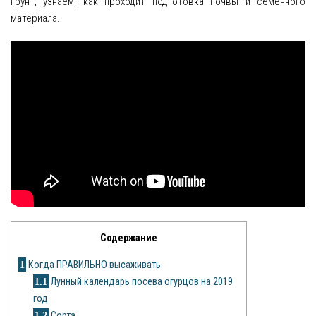
грунт, узнаем, как проходит подготовка почвы и семенного
материала.
Яблоня
Овощи
Картошка
Огурец
Помидоры
Цветы
Орхидея
Драцена
Содержание
1
Когда ПРАВИЛЬНО высаживать
Замиокулькас
1.1
Лунный календарь посева огурцов на 2019
Петуния
год
1.2
Сорта