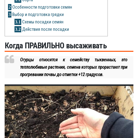
Рецепты
2
Особенности подготовки семян
3
Выбор и подготовка грядки
О сайте
3.1
Схемы посадки семян
3.2
Действия после посадки
Когда ПРАВИЛЬНО высаживать
Огурцы относятся к семейству тыквенных, это
теплолюбивые растения, семена которых прорастают при
прогревании почвы до отметки +12 градусов.