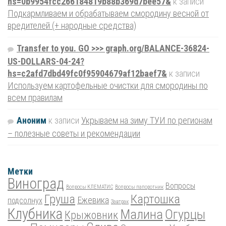
hs=0b9954fcc266184819b88b369d7bee57&
к записи
Подкармливаем и обрабатываем смородину весной от
вредителей (+ народные средства)
Transfer to you. GO >>> graph.org/BALANCE-36824-
US-DOLLARS-04-24?
hs=c2afd7dbd49fc0f95904679af12baef7&
к записи
Используем картофельные очистки для смородины по
всем правилам
Аноним
к записи
Укрываем на зиму ТУИ по регионам
– полезные советы и рекомендации
Метки
Виноград
Вопросы
Вопросы КЛЕМАТИС
Вопросы папоротник
Груша
Картошка
Ежевика
подсолнух
Завтрак
Клубника
Малина
Огурцы
Крыжовник