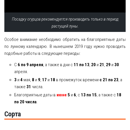
Посадку огурцов рекомендуется производить только в период
растущей луны.
Особое внимание необходимо обратить на благоприятные даты
по лунному календарю. В нынешнем 2019 году нужно проводить
подобные работы в следующие периоды:
С
6 по 9 апреля
, а также в дни с
11 по 13
,
20
и
21
,
29
и
30
апреля.
3
и
4
мая,
8
и
9
,
17
и
18
в промежуток времени
с 21 по 23
, а
также
31
числа.
Благоприятные даты в
июне
5
и
6
, с
13 по 15
, а также с
18
по 20 числа
.
Сорта