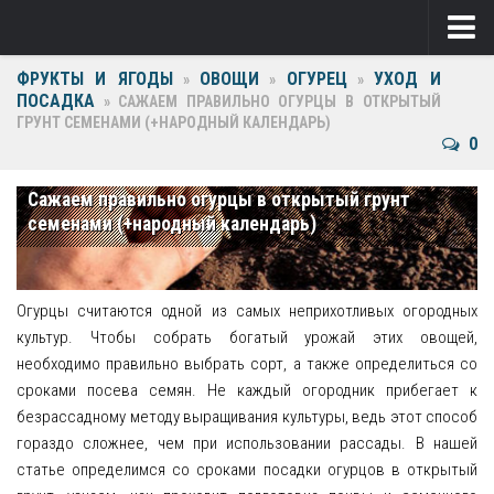
ФРУКТЫ И ЯГОДЫ
ОВОЩИ
ОГУРЕЦ
УХОД И
Ягоды
»
»
»
ПОСАДКА
»
САЖАЕМ ПРАВИЛЬНО ОГУРЦЫ В ОТКРЫТЫЙ
ГРУНТ СЕМЕНАМИ (+НАРОДНЫЙ КАЛЕНДАРЬ)
Виноград
0
Клубника
Сажаем правильно огурцы в открытый грунт
Крыжовник
семенами (+народный календарь)
Малина
Фрукты
Огурцы считаются одной из самых неприхотливых огородных
культур. Чтобы собрать богатый урожай этих овощей,
Груша
необходимо правильно выбрать сорт, а также определиться со
сроками посева семян. Не каждый огородник прибегает к
Ежевика
безрассадному методу выращивания культуры, ведь этот способ
гораздо сложнее, чем при использовании рассады. В нашей
Слива
статье определимся со сроками посадки огурцов в открытый
Черешня