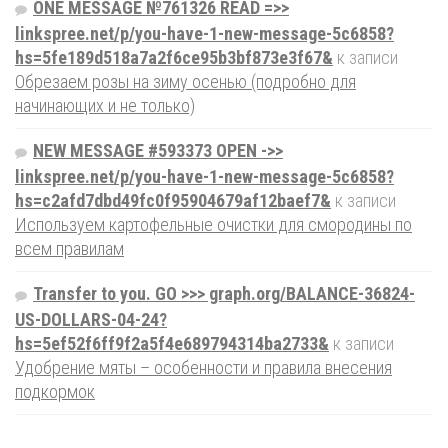
ONE MESSAGE №761326 READ =>>
linkspree.net/p/you-have-1-new-message-5c6858?
hs=5fe189d518a7a2f6ce95b3bf873e3f67&
к записи
Обрезаем розы на зиму осенью (подробно для
начинающих и не только)
NEW MESSAGE #593373 OPEN ->>
linkspree.net/p/you-have-1-new-message-5c6858?
hs=c2afd7dbd49fc0f95904679af12baef7&
к записи
Используем картофельные очистки для смородины по
всем правилам
Transfer to you. GO >>> graph.org/BALANCE-36824-
US-DOLLARS-04-24?
hs=5ef52f6ff9f2a5f4e689794314ba2733&
к записи
Удобрение мяты – особенности и правила внесения
подкормок