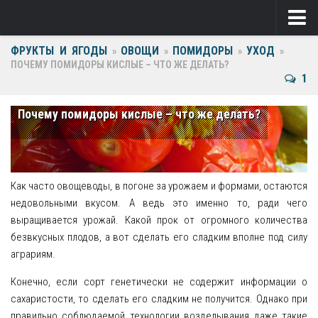
ФРУКТЫ И ЯГОДЫ
ОВОЩИ
ПОМИДОРЫ
УХОД
Ягоды
»
»
»
»
ПОЧЕМУ ПОМИДОРЫ КИСЛЫЕ – ЧТО ЖЕ ДЕЛАТЬ?
1
Виноград
Клубника
Почему помидоры кислые – что же делать?
Крыжовник
Малина
Как часто овощеводы, в погоне за урожаем и формами, остаются
Фрукты
недовольными вкусом. А ведь это именно то, ради чего
выращивается урожай. Какой прок от огромного количества
Груша
безвкусных плодов, а вот сделать его сладким вполне под силу
аграриям.
Ежевика
Конечно, если сорт генетически не содержит информации о
Слива
сахаристости, то сделать его сладким не получится. Однако при
правильно соблюдаемой технологии возделывания даже такие
Черешня