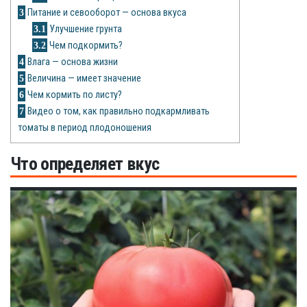
Рецепты
3
Питание и севооборот — основа вкуса
3.1
Улучшение грунта
О сайте
3.2
Чем подкормить?
4
Влага — основа жизни
5
Величина — имеет значение
6
Чем кормить по листу?
7
Видео о том, как правильно подкармливать
томаты в период плодоношения
Что определяет вкус