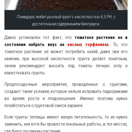
Помидора любит рыхлый грунт с кислотностью 6,5 PH, с
достаточным содержанием биогумуса.
Давно установлен тот факт, что
томатное растение не в
состоянии набрать вкус на
кислых торфяниках
. То, что
томатное растение не может потребить калий, даже при его
наличии, при высокой кислотности грунта делает понятным,
зачем рекомендуют вносить под томаты печную золу и
известковать грунты.
Предпосадочные мероприятия, проведённые с грунтами,
создают такие условия, которые нельзя исправить подкормками
во время роста и плодоношения. Именно поэтому нужно
позаботиться о грунтовой смеси заранее.
Если грунты теплицы имеют малую питательность, то их нужно
заменить, или хотя бы провести локальные работы, в тех местах,
где будут посажены растения.