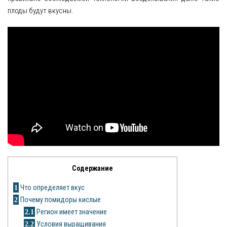
плоды будут вкусны.
Яблоня
Овощи
Картошка
Огурец
Помидоры
Цветы
Орхидея
Содержание
Драцена
1
Что определяет вкус
Замиокулькас
2
Почему помидоры кислые
Петуния
2.1
Регион имеет значение
2.2
Условия выращивания