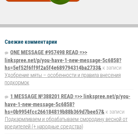
Свежие комментарии
ONE MESSAGE #957498 READ =>>
linkspree.net/p/you-have-1-new-message-5c6858?
hs=5ef52f6ff9f2a5f4e689794314ba2733&
к записи
Удобрение мяты – особенности и правила внесения
подкормок
1 MESSAGE №388201 READ =>> linkspree.net/p/you-
have-1-new-message-5c6858?
hs=0b9954fcc266184819b88b369d7bee57&
к записи
Подкармливаем и обрабатываем смородину весной от
вредителей (+ народные средства)