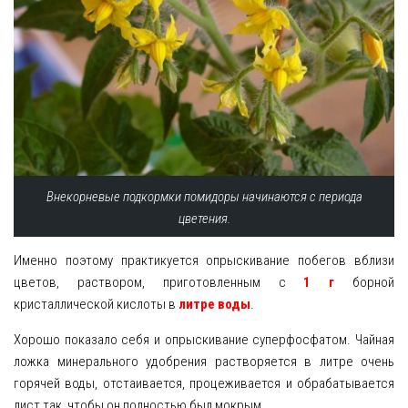
Внекорневые подкормки помидоры начинаются с периода
цветения.
Именно поэтому практикуется опрыскивание побегов вблизи
цветов, раствором, приготовленным с
1 г
борной
кристаллической кислоты в
литре воды
.
Хорошо показало себя и опрыскивание суперфосфатом. Чайная
ложка минерального удобрения растворяется в литре очень
горячей воды, отстаивается, процеживается и обрабатывается
лист так, чтобы он полностью был мокрым.