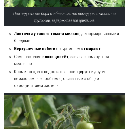
При недостатке бора стебли и листья помидоры становятся
хрупкими, задерживается цветение.
Листочки у такого томата мелкие
, деформированные и
бледные.
Верхушечные побеги
со временем
отмирают
.
Само растение
плохо цветёт
, завязи формируются
медленно.
Кроме того, его недостаток провоцирует и другие
немаловажные проблемы, связанные с общим
самочувствием растения.