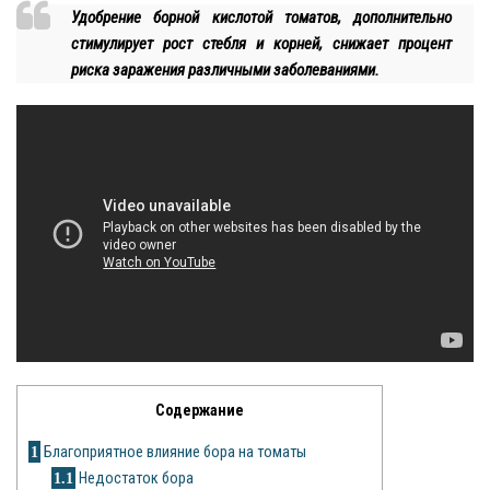
Удобрение борной кислотой томатов, дополнительно
стимулирует рост стебля и корней, снижает процент
Яблоня
риска заражения различными заболеваниями.
Овощи
Картошка
Огурец
Помидоры
Цветы
Орхидея
Драцена
Содержание
Замиокулькас
1
Благоприятное влияние бора на томаты
Петуния
1.1
Недостаток бора