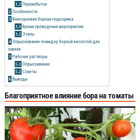
Рецепты
1.2
Переизбыток
2
Особенности
О сайте
3
Внекорневая борная подкормка
3.1
Время проведения мероприятия
3.2
Этапы
4
Опрыскивание помидор борной кислотой для
завязи
5
Рабочие растворы
5.1
Опрыскивание
5.2
Советы
6
Выводы
Благоприятное влияние бора на томаты