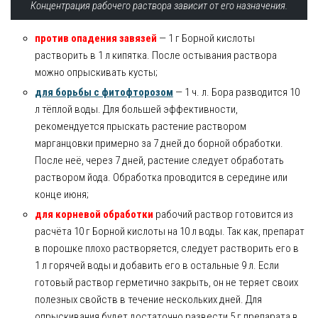
Концентрация рабочего раствора зависит от его назначения.
против опадения завязей
— 1 г Борной кислоты
растворить в 1 л кипятка. После остывания раствора
можно опрыскивать кусты;
для борьбы с фитофторозом
— 1 ч. л. Бора разводится 10
л тёплой воды. Для большей эффективности,
рекомендуется прыскать растение раствором
марганцовки примерно за 7 дней до борной обработки.
После неё, через 7 дней, растение следует обработать
раствором йода. Обработка проводится в середине или
конце июня;
для корневой обработки
рабочий раствор готовится из
расчёта 10 г Борной кислоты на 10 л воды. Так как, препарат
в порошке плохо растворяется, следует растворить его в
1 л горячей воды и добавить его в остальные 9 л. Если
готовый раствор герметично закрыть, он не теряет своих
полезных свойств в течение нескольких дней. Для
опрыскивания будет достаточно развести 5 г препарата в