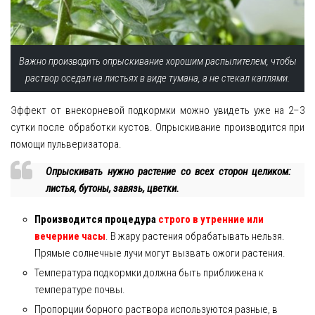
Важно производить опрыскивание хорошим распылителем, чтобы
раствор оседал на листьях в виде тумана, а не стекал каплями.
Эффект от внекорневой подкормки можно увидеть уже на 2–3
сутки после обработки кустов. Опрыскивание производится при
помощи пульверизатора.
Опрыскивать нужно растение со всех сторон целиком:
листья, бутоны, завязь, цветки.
Производится процедура
строго в утренние или
вечерние часы
. В жару растения обрабатывать нельзя.
Прямые солнечные лучи могут вызвать ожоги растения.
Температура подкормки должна быть приближена к
температуре почвы.
Пропорции борного раствора используются разные, в