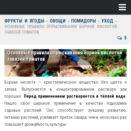
ФРУКТЫ И ЯГОДЫ
ОВОЩИ
ПОМИДОРЫ
УХОД
Ягоды
»
»
»
»
ОСНОВНЫЕ ПРАВИЛА ОПРЫСКИВАНИЯ БОРНОЙ КИСЛОТОЙ
ЗАВЯЗЕЙ ТОМАТОВ
Виноград
5
Клубника
Основные правила опрыскивания борной кислотой
Крыжовник
завязей томатов
Малина
Фрукты
Борная кислота — кристаллическое вещество без цвета и
запаха. Выпускается в концентрированном растворе или
Груша
порошке.
Перед применением растворяется в тёплой воде
.
Нашло своё широкое применение в качестве подкормки
Ежевика
садовых растений. Оно способствует лучшему развитию,
питанию растений, усиливает приток сахара, чем в несколько раз
Слива
повышает урожайность культуры.
Черешня