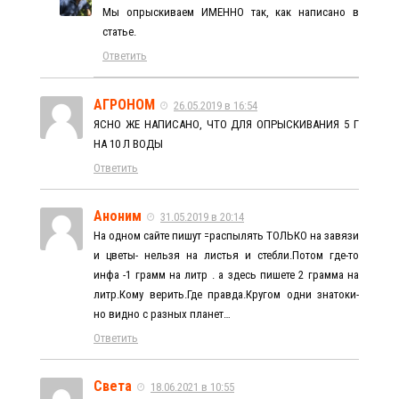
Мы опрыскиваем ИМЕННО так, как написано в
статье.
Ответить
АГРОНОМ
26.05.2019 в 16:54
ЯСНО ЖЕ НАПИСАНО, ЧТО ДЛЯ ОПРЫСКИВАНИЯ 5 Г
НА 10 Л ВОДЫ
Ответить
Аноним
31.05.2019 в 20:14
На одном сайте пишут =распылять ТОЛЬКО на завязи
и цветы- нельзя на листья и стебли.Потом где-то
инфа -1 грамм на литр . а здесь пишете 2 грамма на
литр.Кому верить.Где правда.Кругом одни знатоки-
но видно с разных планет…
Ответить
Света
18.06.2021 в 10:55