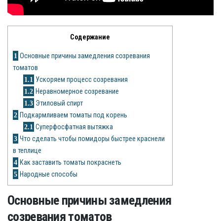
Рецепты
О сайте
Содержание
1
Основные причины замедления созревания
томатов
1.1
Ускоряем процесс созревания
1.2
Неравномерное созревание
1.3
Этиловый спирт
2
Подкармливаем томаты под корень
2.1
Суперфосфатная вытяжка
3
Что сделать чтобы помидоры быстрее краснели
в теплице
4
Как заставить томаты покраснеть
5
Народные способы
Основные причины замедления
созревания томатов