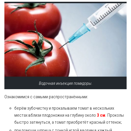
Водочная инъекция помидоры.
Ознакомимся с самыми распространёнными:
берём зубочистку и прокалываем томат в нескольких
местах вблизи плодоножки на глубину около
3 см
. Проколы
быстро затянуться, а томат приобретёт красный оттенок;
при помощи шприца с тонкой иглой вводим в каждый