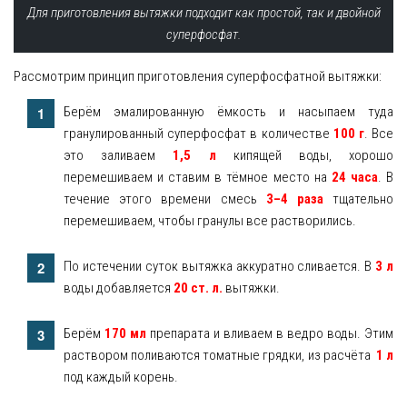
Для приготовления вытяжки подходит как простой, так и двойной
суперфосфат.
Рассмотрим принцип приготовления суперфосфатной вытяжки:
Берём эмалированную ёмкость и насыпаем туда
гранулированный суперфосфат в количестве
100 г
. Все
это заливаем
1,5 л
кипящей воды, хорошо
перемешиваем и ставим в тёмное место на
24 часа
. В
течение этого времени смесь
3–4 раза
тщательно
перемешиваем, чтобы гранулы все растворились.
По истечении суток вытяжка аккуратно сливается. В
3 л
воды добавляется
20 ст. л.
вытяжки.
Берём
170 мл
препарата и вливаем в ведро воды. Этим
раствором поливаются томатные грядки, из расчёта
1 л
под каждый корень.