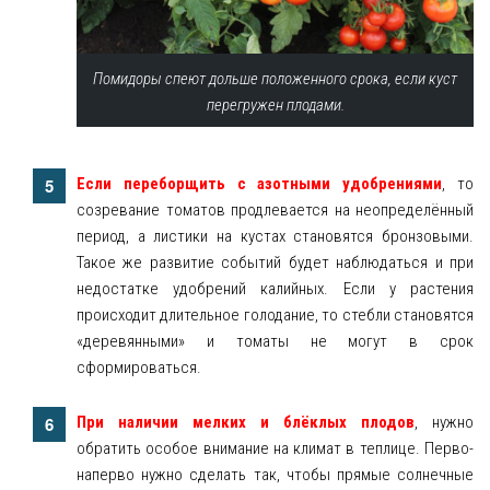
Помидоры спеют дольше положенного срока, если куст
перегружен плодами.
Если переборщить с азотными удобрениями
, то
созревание томатов продлевается на неопределённый
период, а листики на кустах становятся бронзовыми.
Такое же развитие событий будет наблюдаться и при
недостатке удобрений калийных. Если у растения
происходит длительное голодание, то стебли становятся
«деревянными» и томаты не могут в срок
сформироваться.
При наличии мелких и блёклых плодов
, нужно
обратить особое внимание на климат в теплице. Перво-
наперво нужно сделать так, чтобы прямые солнечные