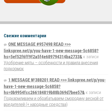
Свежие комментарии
ONE MESSAGE #957498 READ =>>
linkspree.net/p/you-have-1-new-message-5c6858?
hs=5ef52f6ff9f2a5f4e689794314ba2733&
к записи
Удобрение мяты – особенности и правила внесения
подкормок
1 MESSAGE №388201 READ =>> linkspree.net/p/you-
have-1-new-message-5c6858?
hs=0b9954fcc266184819b88b369d7bee57&
к записи
Подкармливаем и обрабатываем смородину весной от
вредителей (+ народные средства)