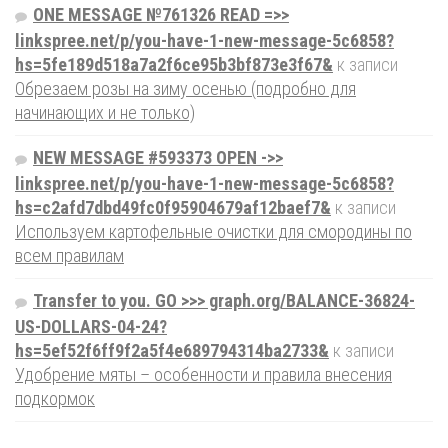
ONE MESSAGE №761326 READ =>>
linkspree.net/p/you-have-1-new-message-5c6858?
hs=5fe189d518a7a2f6ce95b3bf873e3f67&
к записи
Обрезаем розы на зиму осенью (подробно для
начинающих и не только)
NEW MESSAGE #593373 OPEN ->>
linkspree.net/p/you-have-1-new-message-5c6858?
hs=c2afd7dbd49fc0f95904679af12baef7&
к записи
Используем картофельные очистки для смородины по
всем правилам
Transfer to you. GO >>> graph.org/BALANCE-36824-
US-DOLLARS-04-24?
hs=5ef52f6ff9f2a5f4e689794314ba2733&
к записи
Удобрение мяты – особенности и правила внесения
подкормок