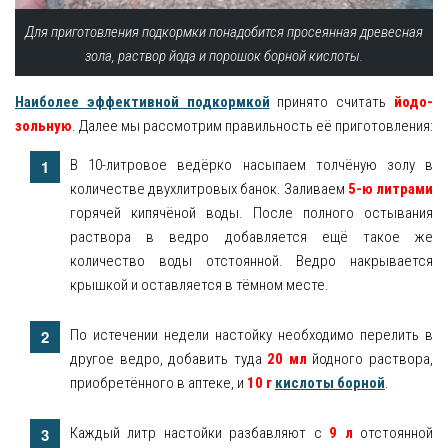
Для приготовления подкормки понадобится просеянная древесная
зола, раствор йода и порошок борной кислоты.
Наиболее эффективной подкормкой
принято считать
йодо-
зольную
. Далее мы рассмотрим правильность её приготовления:
В 10-литровое ведёрко насыпаем толчёную золу в
количестве двухлитровых банок. Заливаем
5-ю литрами
горячей кипячёной воды. После полного остывания
раствора в ведро добавляется ещё такое же
количество воды отстоянной. Ведро накрывается
крышкой и оставляется в тёмном месте.
По истечении недели настойку необходимо перелить в
другое ведро, добавить туда
20 мл
йодного раствора,
приобретённого в аптеке, и
10 г
кислоты борной
.
Каждый литр настойки разбавляют с
9 л
отстоянной