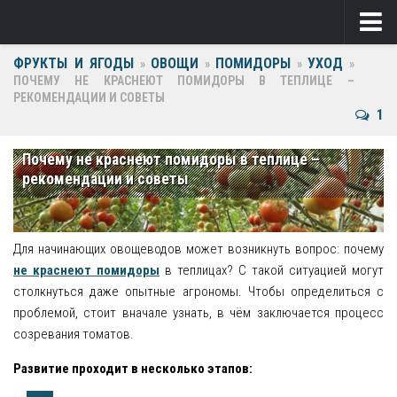
ФРУКТЫ И ЯГОДЫ
ОВОЩИ
ПОМИДОРЫ
УХОД
Ягоды
»
»
»
»
ПОЧЕМУ НЕ КРАСНЕЮТ ПОМИДОРЫ В ТЕПЛИЦЕ –
РЕКОМЕНДАЦИИ И СОВЕТЫ
Виноград
1
Клубника
Почему не краснеют помидоры в теплице –
Крыжовник
рекомендации и советы
Малина
Фрукты
Для начинающих овощеводов может возникнуть вопрос: почему
не краснеют помидоры
в теплицах? С такой ситуацией могут
Груша
столкнуться даже опытные агрономы. Чтобы определиться с
проблемой, стоит вначале узнать, в чём заключается процесс
Ежевика
созревания томатов.
Слива
Развитие проходит в несколько этапов:
Черешня