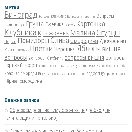
Метки
Виноград
Вопросы
Вопросы КЛЕМАТИС
Вопросы папоротник
Груша
Картошка
Ежевика
подсолнух
Завтрак
Клубника
Малина
Огурцы
Крыжовник
Помидоры
Слива
Смородина
Удобрения
Перец
Цветки
Яблоня
вишня
Черешня
Укроп
Хвойник
вопросы
вопросы вишня
вопросы
вопросы Клубника
горький перец
вопросы укроп
деревья
вопросы огурец
колбаса
кольраби
красная смородина
подсолнух
мята
рецепт
лук
морковка
однолетние
розы
чёрная смородина
Свежие записи
Обрезаем розы на зиму осенью (подробно для
начинающих и не только)
Разводим мяту на участке – выбор места и