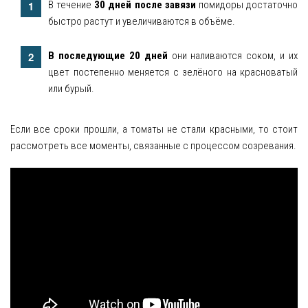
В течение
30 дней после завязи
помидоры достаточно
быстро растут и увеличиваются в объёме.
Яблоня
В последующие 20 дней
они наливаются соком, и их
Овощи
цвет постепенно меняется с зелёного на красноватый
Картошка
или бурый.
Огурец
Если все сроки прошли, а томаты не стали красными, то стоит
Помидоры
рассмотреть все моменты, связанные с процессом созревания.
Цветы
Орхидея
Драцена
Замиокулькас
Петуния