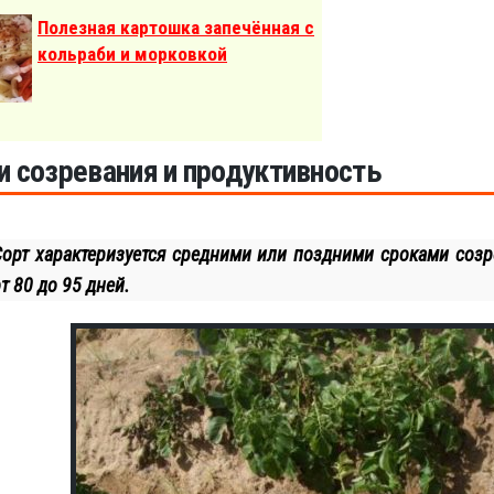
Полезная картошка запечённая с
кольраби и морковкой
и созревания и продуктивность
Сорт характеризуется средними или поздними сроками созр
т 80 до 95 дней.