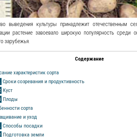
тво выведения культуры принадлежит отечественным се
рации растение завоевало широкую популярность среди о
о зарубежья.
Содержание
ание характеристик сорта
Сроки созревания и продуктивность
1
Куст
2
Плоды
3
енности сорта
ащивание и уход
Способы посадки
1
Подготовка земли
2