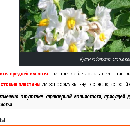
Кусты небольшие, слегка ра
сты средней высоты
, при этом стебли довольно мощные, в
стовые пластины
имеют форму вытянутого овала, который 
Отмечено отсутствие характерной волнистости, присущей 
истья.
ды