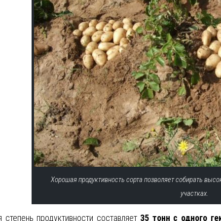
Хорошая продуктивность сорта позволяет собирать высо
участках.
я степень продуктивности составляет
35 тонн с одного ге