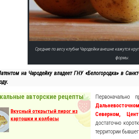
Средние по весу клубни Чародейки внешне кажутся кру
формы.
Патентом на Чародейку владеет ГНУ «Белогородка» в Санкт
оду.
кальные авторские рецепты
Первоначально 
Дальневосточн
Вкусный открытый пирог из
Северном, Цент
картошки и колбасы
достаточно коротк
территории бывшег