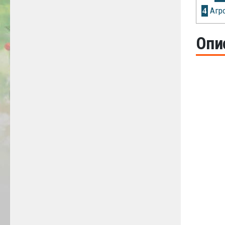
Агр
4
Опи