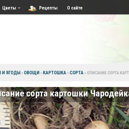
Цветы
Рецепты
О сайте
 И ЯГОДЫ
ОВОЩИ
КАРТОШКА
СОРТА
»
»
»
»
ОПИСАНИЕ СОРТА КАР
сание сорта картошки Чародейк