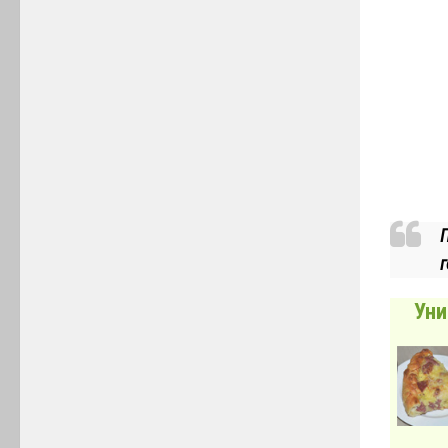
г
Уни