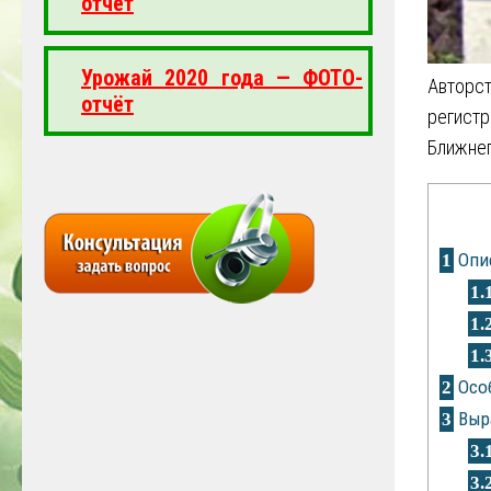
отчёт
Урожай 2020 года — ФОТО-
Авторс
отчёт
регист
Ближнег
Опис
1
1.
1.
1.
Особ
2
Выр
3
3.
3.