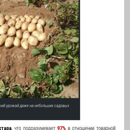
кий урожай даже на небольших садовых
ктара
, что подразумевает
97%
в отношении товарной