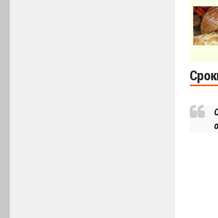
Срок
о