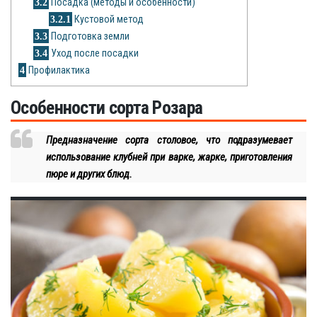
3.2
Посадка (методы и особенности)
Рецепты
3.2.1
Кустовой метод
3.3
Подготовка земли
О сайте
3.4
Уход после посадки
4
Профилактика
Особенности сорта Розара
Предназначение сорта столовое, что подразумевает
использование клубней при варке, жарке, приготовления
пюре и других блюд.