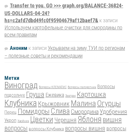
Transfer to you. GO >>> graph.org/BALANCE-36824-
US-DOLLARS-04-24?
hs=c2afd7dbd49fc0f95904679af12baef7&
к записи
Используем картофельные очистки для смородины по
всем правилам
Аноним
к записи
Укрываем на зиму ТУИ по регионам
– полезные советы и рекомендации
Метки
Виноград
Вопросы
Вопросы КЛЕМАТИС
Вопросы папоротник
Груша
Картошка
Ежевика
подсолнух
Завтрак
Клубника
Малина
Огурцы
Крыжовник
Помидоры
Слива
Смородина
Удобрения
Перец
Цветки
Яблоня
вишня
Черешня
Укроп
Хвойник
вопросы
вопросы вишня
вопросы
вопросы Клубника