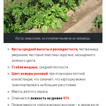
Кусты невысокие, но и компактными их не назовешь.
Кусты средней высоты и раскидистости
, лиственница
умеренная, листовые пластины округлые, насыщенного
зелёного цвета.
Стебли мощные
, средней плотности.
Цвет кожуры розовый
, при этом корка плотной
консистенции, что означает, что картошку можно
транспортировать на большие расстояния.
Мякоть жёлтого окраса.
Отмечается
лежкость на уровне
97%
.
Продуктивность сорта довольно высокая – в одном кусте