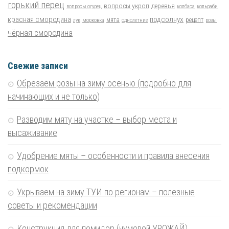
горький перец
вопросы укроп
деревья
вопросы огурец
колбаса
кольраби
красная смородина
подсолнух
мята
рецепт
лук
морковка
однолетние
розы
чёрная смородина
Свежие записи
Обрезаем розы на зиму осенью (подробно для
начинающих и не только)
Разводим мяту на участке – выбор места и
высаживание
Удобрение мяты – особенности и правила внесения
подкормок
Укрываем на зиму ТУИ по регионам – полезные
советы и рекомендации
Конструкция для помидор (чумовой УРОЖАЙ)