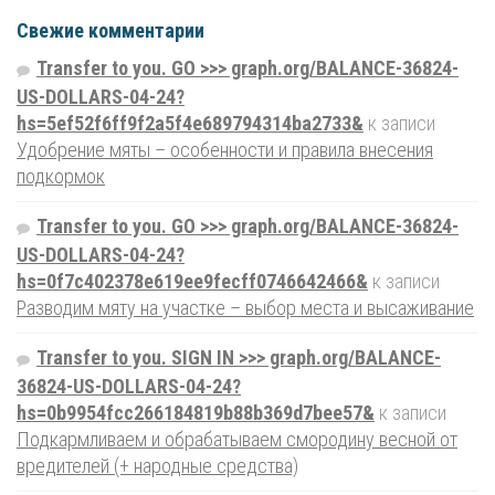
Свежие комментарии
Transfer to you. GO >>> graph.org/BALANCE-36824-
US-DOLLARS-04-24?
hs=5ef52f6ff9f2a5f4e689794314ba2733&
к записи
Удобрение мяты – особенности и правила внесения
подкормок
Transfer to you. GO >>> graph.org/BALANCE-36824-
US-DOLLARS-04-24?
hs=0f7c402378e619ee9fecff0746642466&
к записи
Разводим мяту на участке – выбор места и высаживание
Transfer to you. SIGN IN >>> graph.org/BALANCE-
36824-US-DOLLARS-04-24?
hs=0b9954fcc266184819b88b369d7bee57&
к записи
Подкармливаем и обрабатываем смородину весной от
вредителей (+ народные средства)