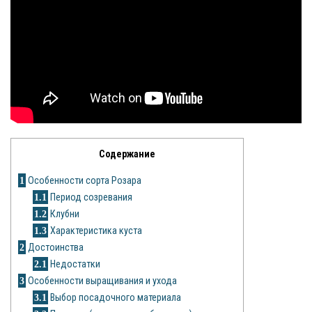
Яблоня
Овощи
Картошка
Огурец
Помидоры
Содержание
Цветы
1
Особенности сорта Розара
1.1
Период созревания
Орхидея
1.2
Клубни
1.3
Характеристика куста
Драцена
2
Достоинства
Замиокулькас
2.1
Недостатки
3
Особенности выращивания и ухода
Петуния
3.1
Выбор посадочного материала