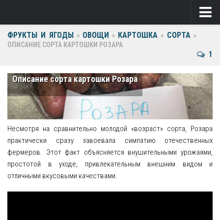
ФРУКТЫ И ЯГОДЫ
ОВОЩИ
КАРТОШКА
СОРТА
Ягоды
»
»
»
»
ОПИСАНИЕ СОРТА КАРТОШКИ РОЗАРА
1
Виноград
Клубника
Описание сорта картошки Розара
Крыжовник
Малина
Несмотря на сравнительно молодой «возраст» сорта, Розара
Фрукты
практически сразу завоевала симпатию отечественных
фермеров. Этот факт объясняется внушительными урожаями,
Груша
простотой в уходе, привлекательным внешним видом и
отличными вкусовыми качествами.
Ежевика
Слива
Черешня