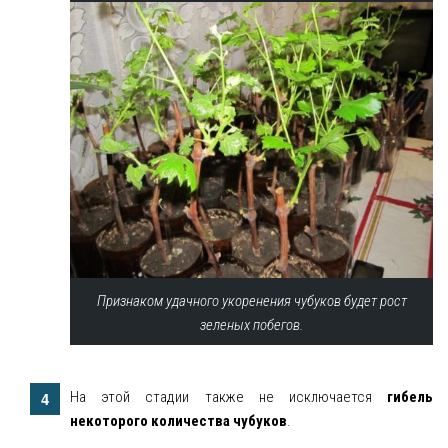
Признаком удачного укоренения чубуков будет рост
зеленых побегов.
На этой стадии также не исключается
гибель
некоторого количества чубуков
.