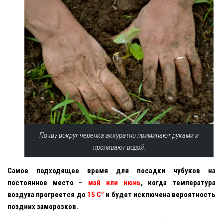
Почву вокруг черенка аккуратно приминают руками и
проливают водой.
Самое подходящее время для посадки чубуков на
постоянное место –
май или июнь
, когда температура
воздуха прогреется до
15 С°
и будет исключена вероятность
поздних заморозков.