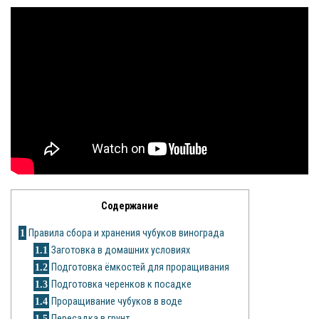
Яблоня
Овощи
Картошка
Огурец
Помидоры
Цветы
Содержание
Орхидея
1
Правила сбора и хранения чубуков винограда
Драцена
1.1
Заготовка в домашних условиях
1.2
Подготовка ёмкостей для проращивания
Замиокулькас
1.3
Подготовка черенков к посадке
Петуния
1.4
Проращивание чубуков в воде
1.5
Пересадка в грунт