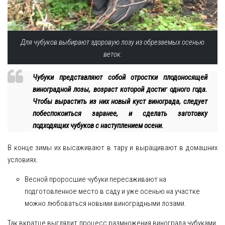
Для чубуков выбирают здоровую лозу из обрезаемых осенью
веток.
Чубуки представляют собой отростки плодоносящей
виноградной лозы, возраст которой достиг одного года.
Чтобы вырастить из них новый куст винограда, следует
побеспокоиться заранее, и сделать заготовку
подходящих чубуков с наступлением осени.
В конце зимы их высаживают в тару и выращивают в домашних
условиях.
Весной проросшие чубуки пересаживают на
подготовленное место в саду и уже осенью на участке
можно любоваться новыми виноградными лозами.
Так вкратце выглядит процесс размножения винограда чубуками,