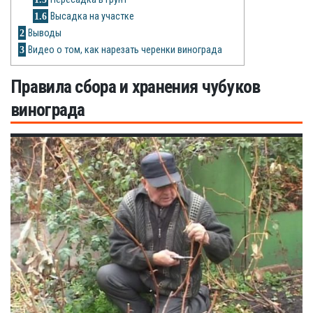
Рецепты
1.6
Высадка на участке
2
Выводы
О сайте
3
Видео о том, как нарезать черенки винограда
Правила сбора и хранения чубуков
винограда