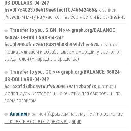
US-DOLLARS-04-24?
hs=0f7c402378e619ee9fecff0746642466&
к записи
Разводим мяту на участке – выбор места и высаживание
Transfer to you. SIGN IN >>> graph.org/BALANCE-
36824-US-DOLLARS-04-24?
hs=0b9954fcc266184819b88b369d7bee57&
к записи
Подкармливаем и обрабатываем смородину весной от
вредителей (+ народные средства)
Transfer to you. GO >>> graph.org/BALANCE-36824-
US-DOLLARS-04-24?
hs=c2afd7dbd49fc0f95904679af12baef7&
к записи
Используем картофельные очистки для смородины по
всем правилам
Аноним
к записи
Укрываем на зиму ТУИ по регионам
– полезные советы и рекомендации