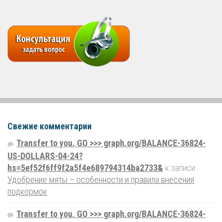
Свежие комментарии
Transfer to you. GO >>> graph.org/BALANCE-36824-
US-DOLLARS-04-24?
hs=5ef52f6ff9f2a5f4e689794314ba2733&
к записи
Удобрение мяты – особенности и правила внесения
подкормок
Transfer to you. GO >>> graph.org/BALANCE-36824-