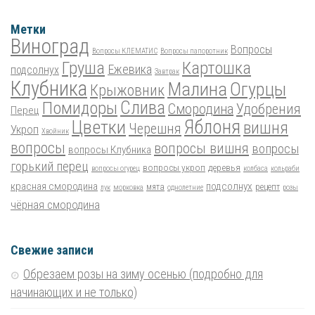
Метки
Виноград
Вопросы
Вопросы КЛЕМАТИС
Вопросы папоротник
Груша
Картошка
Ежевика
подсолнух
Завтрак
Клубника
Малина
Огурцы
Крыжовник
Помидоры
Слива
Смородина
Удобрения
Перец
Цветки
Яблоня
вишня
Черешня
Укроп
Хвойник
вопросы
вопросы вишня
вопросы
вопросы Клубника
горький перец
вопросы укроп
деревья
вопросы огурец
колбаса
кольраби
красная смородина
подсолнух
мята
рецепт
лук
морковка
однолетние
розы
чёрная смородина
Свежие записи
Обрезаем розы на зиму осенью (подробно для
начинающих и не только)