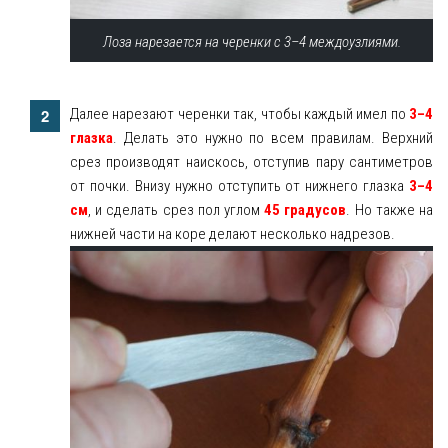
Лоза нарезается на черенки с 3–4 междоузлиями.
Далее нарезают черенки так, чтобы каждый имел по
3–4
глазка
. Делать это нужно по всем правилам. Верхний
срез производят наискось, отступив пару сантиметров
от почки. Внизу нужно отступить от нижнего глазка
3–4
см
, и сделать срез пол углом
45 градусов
. Но также на
нижней части на коре делают несколько надрезов.