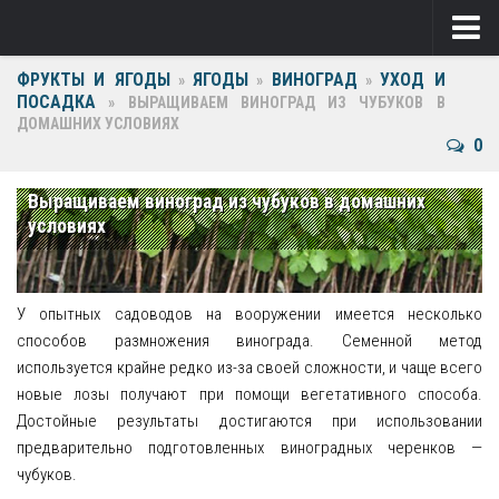
ФРУКТЫ И ЯГОДЫ
ЯГОДЫ
ВИНОГРАД
УХОД И
Ягоды
»
»
»
ПОСАДКА
»
ВЫРАЩИВАЕМ ВИНОГРАД ИЗ ЧУБУКОВ В
ДОМАШНИХ УСЛОВИЯХ
Виноград
0
Клубника
Выращиваем виноград из чубуков в домашних
Крыжовник
условиях
Малина
Фрукты
У опытных садоводов на вооружении имеется несколько
способов размножения винограда. Семенной метод
Груша
используется крайне редко из-за своей сложности, и чаще всего
новые лозы получают при помощи вегетативного способа.
Ежевика
Достойные результаты достигаются при использовании
предварительно подготовленных виноградных черенков —
Слива
чубуков.
Черешня