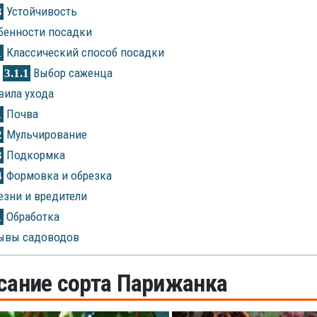
Устойчивость
3
бенности посадки
Классический способ посадки
1
Выбор саженца
3.1.1
ила ухода
Почва
1
Мульчирование
2
Подкормка
3
Формовка и обрезка
4
зни и вредители
Обработка
1
ывы садоводов
сание сорта Парижанка