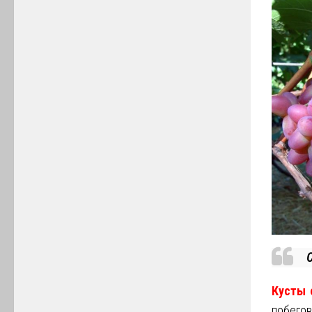
С
Кусты 
побегов