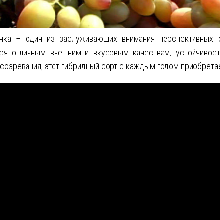
нка – один из заслуживающих внимания перспективных с
аря отличным внешним и вкусовым качествам, устойчивос
созревания, этот гибридный сорт с каждым годом приобрета