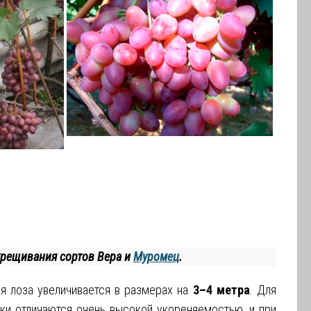
крещивания сортов Вера и
Муромец
.
ая лоза увеличивается в размерах на
3–4 метра
. Для
ки отличаются очень высокой укореняемостью, и при