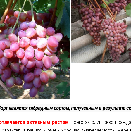
орт является гибридным сортом, полученным в результате с
отличается активным ростом
: всего за один сезон кажд
 характерна ранняя и очень хорошая вызреваемость. Черен