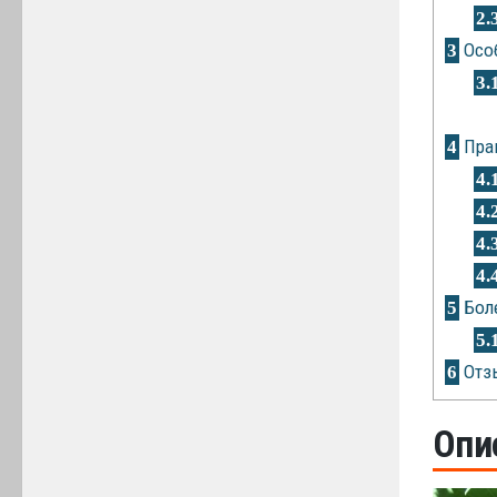
2.
Осо
3
3.
Прав
4
4.
4.
4.
4.
Боле
5
5.
Отз
6
Опи