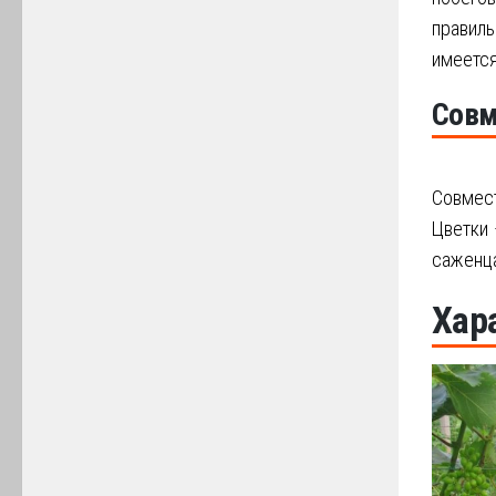
правиль
имеется
Совм
Совмес
Цветки 
саженца
Хар