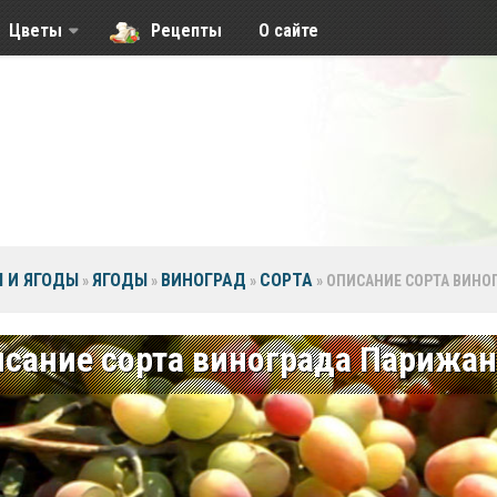
Цветы
Рецепты
О сайте
 И ЯГОДЫ
ЯГОДЫ
ВИНОГРАД
СОРТА
»
»
»
»
ОПИСАНИЕ СОРТА ВИНО
сание сорта винограда Парижан