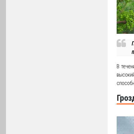
п
В течен
высоки
способн
Гроз