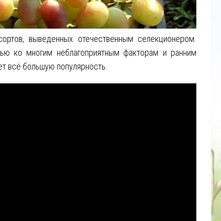
ортов, выведенных отечественным селекционером.
тью ко многим неблагоприятным факторам и ранним
ет всё большую популярность.