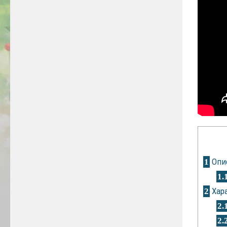
Опис
1
1.
Хара
2
2.
2.