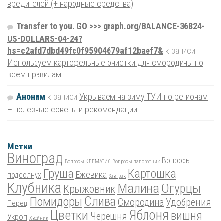
вредителей (+ народные средства)
Transfer to you. GO >>> graph.org/BALANCE-36824-
US-DOLLARS-04-24?
hs=c2afd7dbd49fc0f95904679af12baef7&
к записи
Используем картофельные очистки для смородины по
всем правилам
Аноним
к записи
Укрываем на зиму ТУИ по регионам
– полезные советы и рекомендации
Метки
Виноград
Вопросы
Вопросы КЛЕМАТИС
Вопросы папоротник
Груша
Картошка
Ежевика
подсолнух
Завтрак
Клубника
Малина
Огурцы
Крыжовник
Помидоры
Слива
Смородина
Удобрения
Перец
Цветки
Яблоня
вишня
Черешня
Укроп
Хвойник