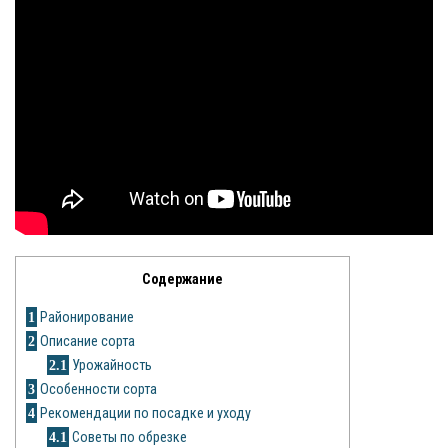
Яблоня
Овощи
Картошка
Огурец
Помидоры
Цветы
Содержание
Орхидея
1
Районирование
Драцена
2
Описание сорта
2.1
Урожайность
Замиокулькас
3
Особенности сорта
4
Рекомендации по посадке и уходу
Петуния
4.1
Советы по обрезке