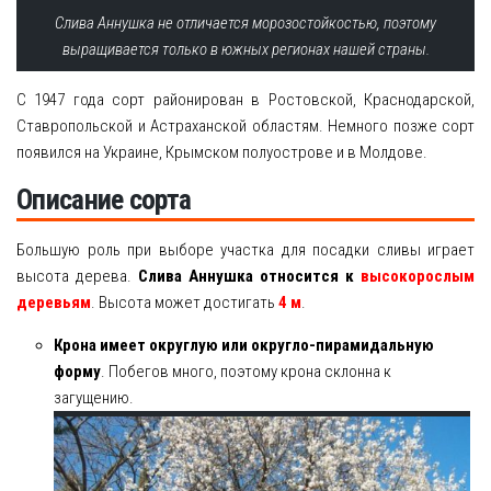
Слива Аннушка не отличается морозостойкостью, поэтому
выращивается только в южных регионах нашей страны.
С 1947 года сорт районирован в Ростовской, Краснодарской,
Ставропольской и Астраханской областям. Немного позже сорт
появился на Украине, Крымском полуострове и в Молдове.
Описание сорта
Большую роль при выборе участка для посадки сливы играет
высота дерева.
Слива Аннушка относится к
высокорослым
деревьям
. Высота может достигать
4 м
.
Крона имеет округлую или округло-пирамидальную
форму
. Побегов много, поэтому крона склонна к
загущению.