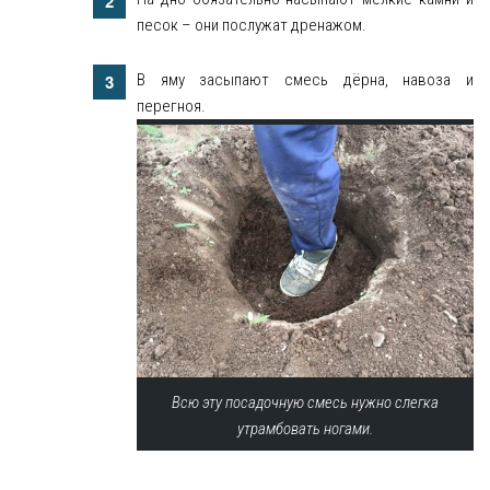
песок – они послужат дренажом.
В яму засыпают смесь дёрна, навоза и
перегноя.
Всю эту посадочную смесь нужно слегка
утрамбовать ногами.