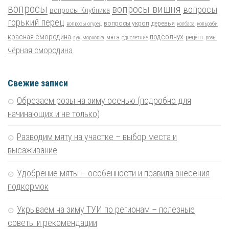
вопросы
вопросы вишня
вопросы
вопросы Клубника
горький перец
вопросы укроп
деревья
вопросы огурец
колбаса
кольраби
красная смородина
подсолнух
мята
рецепт
лук
морковка
однолетние
розы
чёрная смородина
Свежие записи
Обрезаем розы на зиму осенью (подробно для
начинающих и не только)
Разводим мяту на участке – выбор места и
высаживание
Удобрение мяты – особенности и правила внесения
подкормок
Укрываем на зиму ТУИ по регионам – полезные
советы и рекомендации