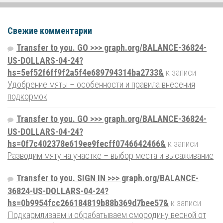
Свежие комментарии
Transfer to you. GO >>> graph.org/BALANCE-36824-
US-DOLLARS-04-24?
hs=5ef52f6ff9f2a5f4e689794314ba2733&
к записи
Удобрение мяты – особенности и правила внесения
подкормок
Transfer to you. GO >>> graph.org/BALANCE-36824-
US-DOLLARS-04-24?
hs=0f7c402378e619ee9fecff0746642466&
к записи
Разводим мяту на участке – выбор места и высаживание
Transfer to you. SIGN IN >>> graph.org/BALANCE-
36824-US-DOLLARS-04-24?
hs=0b9954fcc266184819b88b369d7bee57&
к записи
Подкармливаем и обрабатываем смородину весной от