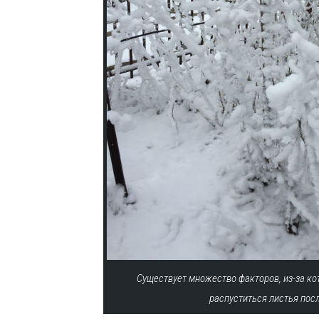
Существует множество факторов, из-за ко
распуститься листья пос