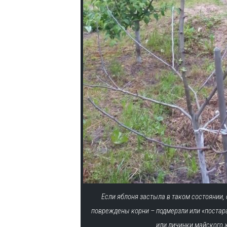
Если яблоня застыла в таком состоянии,
повреждены корни – подмерзли или «постар
или личинки майского 