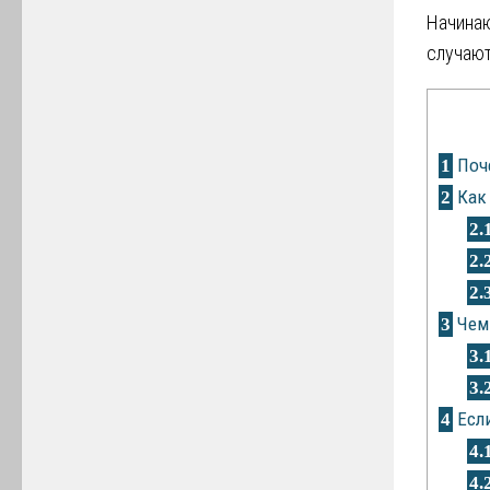
Начинаю
случают
Поче
1
Как 
2
2.
2.
2.
Чем 
3
3.
3.
Если
4
4.
4.