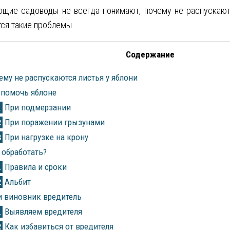
щие садоводы не всегда понимают, почему не распускаются
ся такие проблемы.
Содержание
му не распускаются листья у яблони
помочь яблоне
При подмерзании
1
При поражении грызунами
2
При нагрузке на крону
3
обработать?
Правила и сроки
1
Альбит
2
 виновник вредитель
Выявляем вредителя
1
Как избавиться от вредителя
2