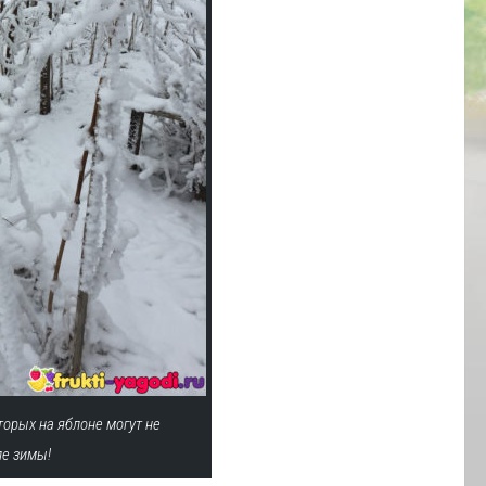
торых на яблоне могут не
ле зимы!