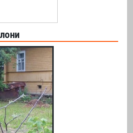
блони