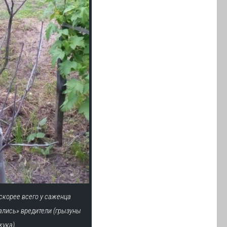
 скорее всего у саженца
ались» вредители (грызуны
жука).