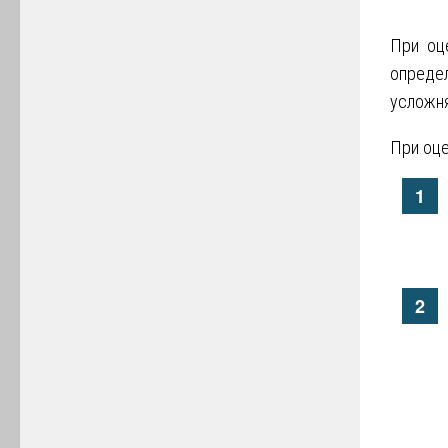
При оц
опреде
усложня
При оце