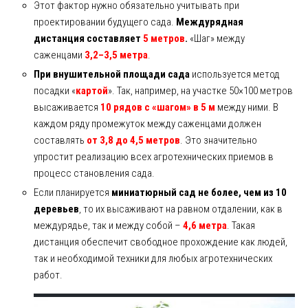
Этот фактор нужно обязательно учитывать при
проектировании будущего сада.
Междурядная
дистанция составляет
5 метров
.
«Шаг» между
саженцами
3,2–3,5 метра
.
При внушительной площади сада
используется метод
посадки «
картой
». Так, например, на участке 50×100 метров
высаживается
10 рядов с «шагом» в 5 м
между ними. В
каждом ряду промежуток между саженцами должен
составлять
от 3,8 до 4,5 метров
. Это значительно
упростит реализацию всех агротехнических приемов в
процесс становления сада.
Если планируется
миниатюрный сад не более, чем из 10
деревьев
, то их высаживают на равном отдалении, как в
междурядье, так и между собой –
4,6 метра
. Такая
дистанция обеспечит свободное прохождение как людей,
так и необходимой техники для любых агротехнических
работ.