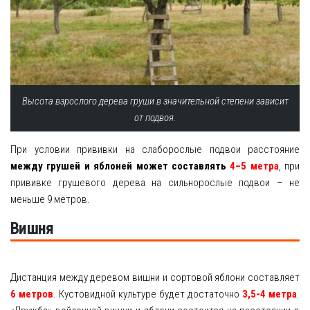
Высота взрослого дерева груши в значительной степени зависит
от подвоя.
При условии прививки на слаборослые подвои расстояние
между грушей и яблоней может составлять
4–5 метра
, при
прививке грушевого дерева на сильнорослые подвои – не
меньше 9 метров.
Вишня
Дистанция между деревом вишни и сортовой яблони составляет
6 метров
. Кустовидной культуре будет достаточно
3,5-4 метра
.