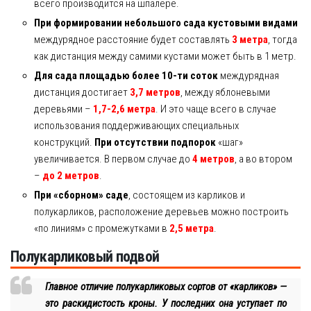
всего производится на шпалере.
При формировании небольшого сада кустовыми видами
междурядное расстояние будет составлять
3 метра
, тогда
как дистанция между самими кустами может быть в 1 метр.
Для сада площадью более 10-ти соток
междурядная
дистанция достигает
3,7 метров
, между яблоневыми
деревьями –
1,7-2,6 метра
. И это чаще всего в случае
использования поддерживающих специальных
конструкций.
При отсутствии подпорок
«шаг»
увеличивается. В первом случае до
4 метров
, а во втором
–
до 2 метров
.
При «сборном» саде
, состоящем из карликов и
полукарликов, расположение деревьев можно построить
«по линиям» с промежутками в
2,5 метра
.
Полукарликовый подвой
Главное отличие полукарликовых сортов от «карликов» —
это раскидистость кроны. У последних она уступает по