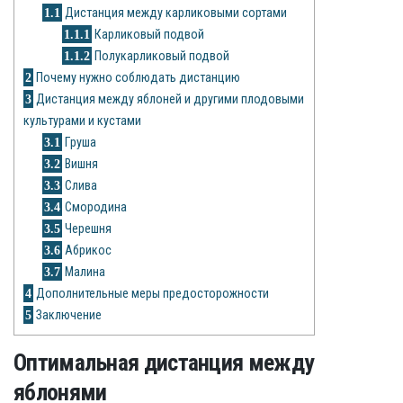
Рецепты
1.1
Дистанция между карликовыми сортами
1.1.1
Карликовый подвой
О сайте
1.1.2
Полукарликовый подвой
2
Почему нужно соблюдать дистанцию
3
Дистанция между яблоней и другими плодовыми
культурами и кустами
3.1
Груша
3.2
Вишня
3.3
Слива
3.4
Смородина
3.5
Черешня
3.6
Абрикос
3.7
Малина
4
Дополнительные меры предосторожности
5
Заключение
Оптимальная дистанция между
яблонями