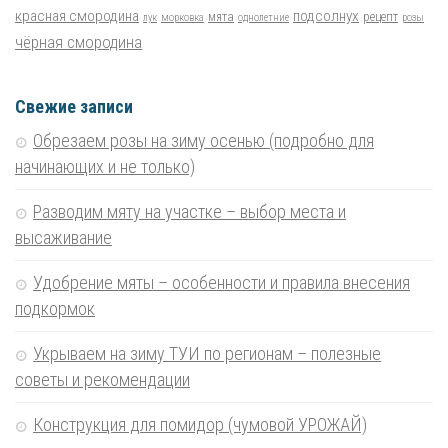
красная смородина
подсолнух
мята
рецепт
лук
морковка
однолетние
розы
чёрная смородина
Свежие записи
Обрезаем розы на зиму осенью (подробно для
начинающих и не только)
Разводим мяту на участке – выбор места и
высаживание
Удобрение мяты – особенности и правила внесения
подкормок
Укрываем на зиму ТУИ по регионам – полезные
советы и рекомендации
Конструкция для помидор (чумовой УРОЖАЙ)