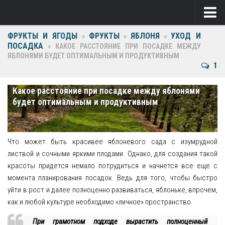
ФРУКТЫ И ЯГОДЫ
ФРУКТЫ
ЯБЛОНЯ
УХОД И
Ягоды
»
»
»
ПОСАДКА
»
КАКОЕ РАССТОЯНИЕ ПРИ ПОСАДКЕ МЕЖДУ
ЯБЛОНЯМИ БУДЕТ ОПТИМАЛЬНЫМ И ПРОДУКТИВНЫМ
Виноград
1
Клубника
Какое расстояние при посадке между яблонями
Крыжовник
будет оптимальным и продуктивным
Малина
Фрукты
Что может быть красивее яблоневого сада с изумрудной
листвой и сочными яркими плодами. Однако, для создания такой
Груша
красоты придется немало потрудиться и начнется все еще с
момента планирования посадок. Ведь для того, чтобы быстро
Ежевика
уйти в рост и далее полноценно развиваться, яблоньке, впрочем,
как и любой культуре необходимо «личное» пространство.
Слива
При грамотном подходе вырастить полноценный
Черешня