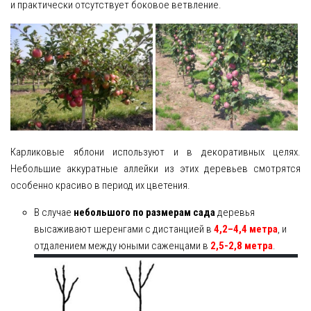
и практически отсутствует боковое ветвление.
Карликовые яблони используют и в декоративных целях.
Небольшие аккуратные аллейки из этих деревьев смотрятся
особенно красиво в период их цветения.
В случае
небольшого по размерам сада
деревья
высаживают шеренгами с дистанцией в
4,2–4,4 метра
, и
отдалением между юными саженцами в
2,5-2,8 метра
.