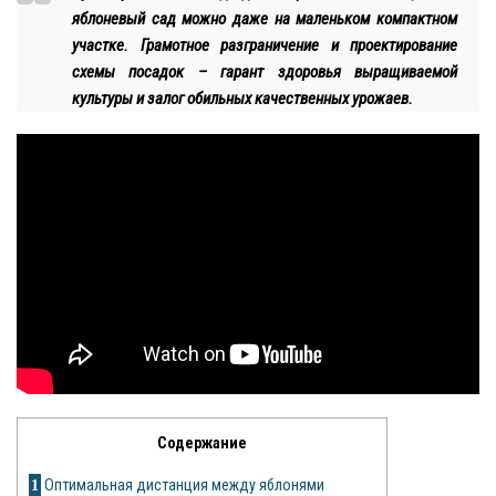
яблоневый сад можно даже на маленьком компактном
Яблоня
участке. Грамотное разграничение и проектирование
схемы посадок – гарант здоровья выращиваемой
Овощи
культуры и залог обильных качественных урожаев.
Картошка
Огурец
Помидоры
Цветы
Орхидея
Драцена
Замиокулькас
Содержание
Петуния
1
Оптимальная дистанция между яблонями