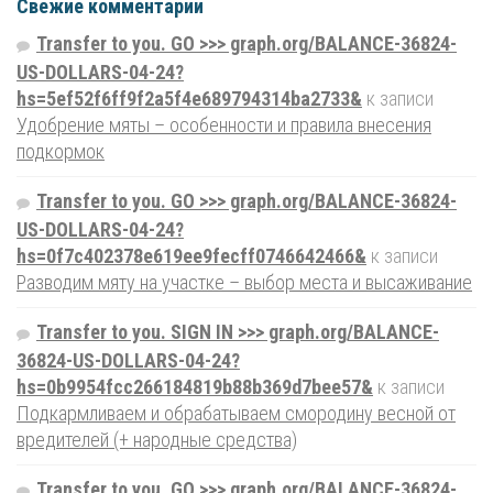
Свежие комментарии
Transfer to you. GO >>> graph.org/BALANCE-36824-
US-DOLLARS-04-24?
hs=5ef52f6ff9f2a5f4e689794314ba2733&
к записи
Удобрение мяты – особенности и правила внесения
подкормок
Transfer to you. GO >>> graph.org/BALANCE-36824-
US-DOLLARS-04-24?
hs=0f7c402378e619ee9fecff0746642466&
к записи
Разводим мяту на участке – выбор места и высаживание
Transfer to you. SIGN IN >>> graph.org/BALANCE-
36824-US-DOLLARS-04-24?
hs=0b9954fcc266184819b88b369d7bee57&
к записи
Подкармливаем и обрабатываем смородину весной от
вредителей (+ народные средства)
Transfer to you. GO >>> graph.org/BALANCE-36824-