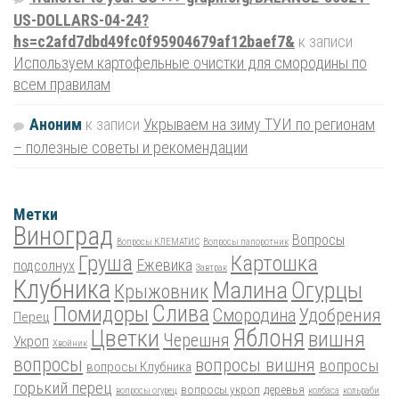
US-DOLLARS-04-24?
hs=c2afd7dbd49fc0f95904679af12baef7&
к записи
Используем картофельные очистки для смородины по
всем правилам
Аноним
к записи
Укрываем на зиму ТУИ по регионам
– полезные советы и рекомендации
Метки
Виноград
Вопросы
Вопросы КЛЕМАТИС
Вопросы папоротник
Груша
Картошка
Ежевика
подсолнух
Завтрак
Клубника
Малина
Огурцы
Крыжовник
Помидоры
Слива
Смородина
Удобрения
Перец
Цветки
Яблоня
вишня
Черешня
Укроп
Хвойник
вопросы
вопросы вишня
вопросы
вопросы Клубника
горький перец
вопросы укроп
деревья
вопросы огурец
колбаса
кольраби