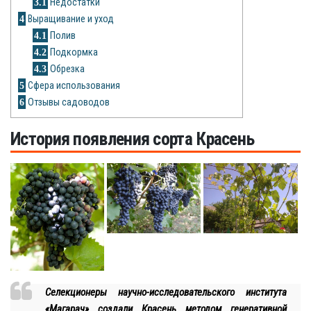
3.1
Недостатки
Рецепты
4
Выращивание и уход
4.1
Полив
О сайте
4.2
Подкормка
4.3
Обрезка
5
Сфера использования
6
Отзывы садоводов
История появления сорта Красень
Селекционеры научно-исследовательского института
«Магарач» создали Красень методом генеративной