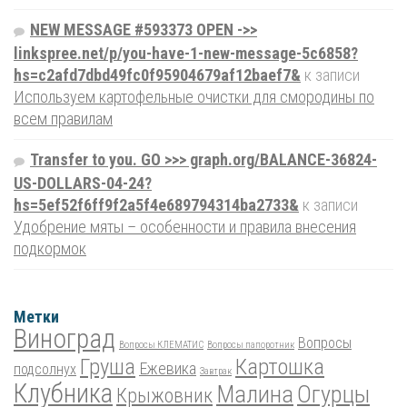
NEW MESSAGE #593373 OPEN ->>
linkspree.net/p/you-have-1-new-message-5c6858?
hs=c2afd7dbd49fc0f95904679af12baef7&
к записи
Используем картофельные очистки для смородины по
всем правилам
Transfer to you. GO >>> graph.org/BALANCE-36824-
US-DOLLARS-04-24?
hs=5ef52f6ff9f2a5f4e689794314ba2733&
к записи
Удобрение мяты – особенности и правила внесения
подкормок
Метки
Виноград
Вопросы
Вопросы КЛЕМАТИС
Вопросы папоротник
Груша
Картошка
Ежевика
подсолнух
Завтрак
Клубника
Малина
Огурцы
Крыжовник