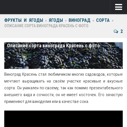
ФРУКТЫ И ЯГОДЫ
ЯГОДЫ
ВИНОГРАД
СОРТА
Ягоды
»
»
»
»
ОПИСАНИЕ СОРТА ВИНОГРАДА КРАСЕНЬ С ФОТО
2
Виноград
Клубника
Описание сорта винограда Красень с фото
Крыжовник
Малина
Виноград Красень стал любимчиком многих садоводов, которые
Фрукты
мечтают выращивать на своём участке красивые и вкусные
сорта. Он уникален по-своему, так как помимо презентабельного
Груша
внешнего вида и сочности, он не имеет косточек. Его зачастую
применяют для виноделия или в качестве сока.
Ежевика
Слива
Черешня