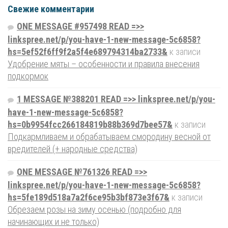
Свежие комментарии
ONE MESSAGE #957498 READ =>>
linkspree.net/p/you-have-1-new-message-5c6858?
hs=5ef52f6ff9f2a5f4e689794314ba2733&
к записи
Удобрение мяты – особенности и правила внесения
подкормок
1 MESSAGE №388201 READ =>> linkspree.net/p/you-
have-1-new-message-5c6858?
hs=0b9954fcc266184819b88b369d7bee57&
к записи
Подкармливаем и обрабатываем смородину весной от
вредителей (+ народные средства)
ONE MESSAGE №761326 READ =>>
linkspree.net/p/you-have-1-new-message-5c6858?
hs=5fe189d518a7a2f6ce95b3bf873e3f67&
к записи
Обрезаем розы на зиму осенью (подробно для
начинающих и не только)