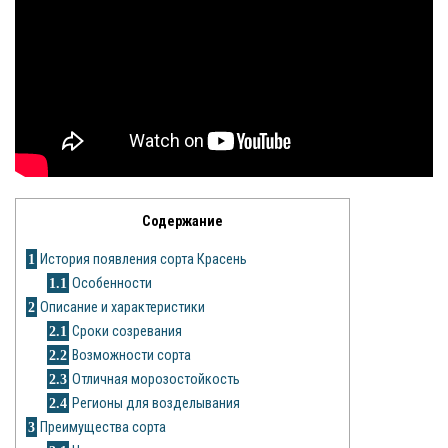
Яблоня
Овощи
Картошка
Огурец
Помидоры
Содержание
Цветы
1
История появления сорта Красень
1.1
Особенности
Орхидея
2
Описание и характеристики
2.1
Сроки созревания
Драцена
2.2
Возможности сорта
Замиокулькас
2.3
Отличная морозостойкость
2.4
Регионы для возделывания
Петуния
3
Преимущества сорта