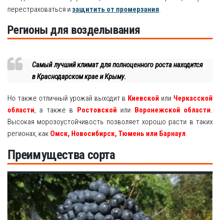
перестраховаться и
защитить от промерзания
.
Регионы для возделывания
Самый лучший климат для полноценного роста находится
в Краснодарском крае и Крыму.
Но также отличный урожай выходит в
Киевской
или
Черкасской
области
, а также в
Ростовской
или
Воронежской области
.
Высокая морозоустойчивость позволяет хорошо расти в таких
регионах, как
Омск, Новосибирск, Тюмень или Барнаул
.
Преимущества сорта