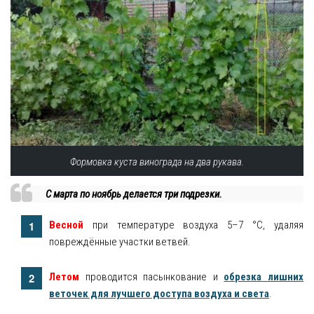
Формовка куста винограда на два рукава.
С марта по ноябрь делается три подрезки.
Весной
при температуре воздуха 5–7 °C, удаляя
повреждённые участки ветвей.
Летом
проводится пасынкование и
обрезка лишних
веточек для лучшего доступа воздуха и света
.