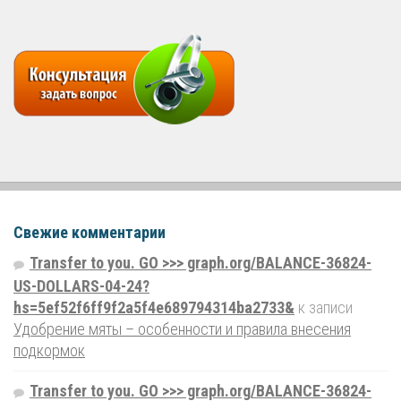
Свежие комментарии
Transfer to you. GO >>> graph.org/BALANCE-36824-
US-DOLLARS-04-24?
hs=5ef52f6ff9f2a5f4e689794314ba2733&
к записи
Удобрение мяты – особенности и правила внесения
подкормок
Transfer to you. GO >>> graph.org/BALANCE-36824-