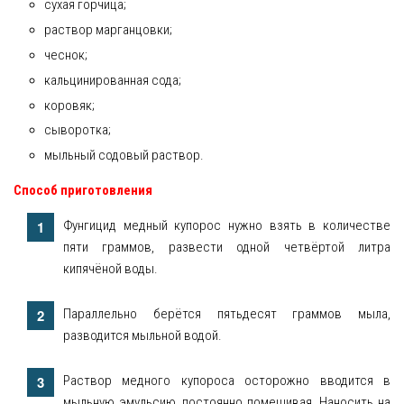
сухая горчица;
раствор марганцовки;
чеснок;
кальцинированная сода;
коровяк;
сыворотка;
мыльный содовый раствор.
Способ
приготовления
Фунгицид медный купорос нужно взять в количестве
пяти граммов, развести одной четвёртой литра
кипячёной воды.
Параллельно берётся пятьдесят граммов мыла,
разводится мыльной водой.
Раствор медного купороса осторожно вводится в
мыльную эмульсию, постоянно помешивая. Наносить на