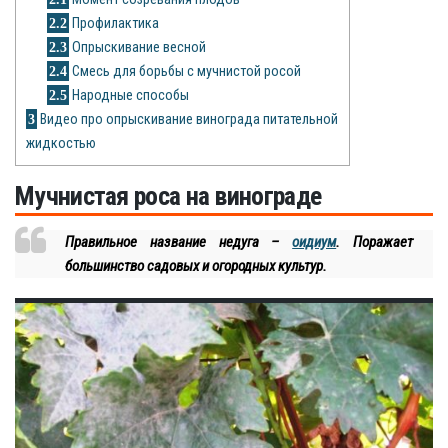
Рецепты
2.2
Профилактика
2.3
Опрыскивание весной
О сайте
2.4
Смесь для борьбы с мучнистой росой
2.5
Народные способы
3
Видео про опрыскивание винограда питательной
жидкостью
Мучнистая роса на винограде
Правильное название недуга –
оидиум
. Поражает
большинство садовых и огородных культур.