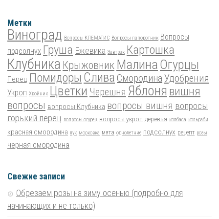
Метки
Виноград
Вопросы
Вопросы КЛЕМАТИС
Вопросы папоротник
Груша
Картошка
Ежевика
подсолнух
Завтрак
Клубника
Малина
Огурцы
Крыжовник
Помидоры
Слива
Смородина
Удобрения
Перец
Цветки
Яблоня
вишня
Черешня
Укроп
Хвойник
вопросы
вопросы вишня
вопросы
вопросы Клубника
горький перец
вопросы укроп
деревья
вопросы огурец
колбаса
кольраби
красная смородина
подсолнух
мята
рецепт
лук
морковка
однолетние
розы
чёрная смородина
Свежие записи
Обрезаем розы на зиму осенью (подробно для
начинающих и не только)