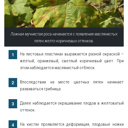
Ложная мучнистая роса начинается с появления маслянистых
пятен желто-коричневых оттенков.
На листовых пластинах выражается разной окраской –
жёлтый, оранжевый, светлый коричневый цвет. При
этом наблюдается маслянистый отблеск.
Впоследствии на месте цветных пятен начинает
развиваться грибница.
Далее наблюдается окрашивание плодов в желтоватый
оттенок.
На кистях проявляется деформация, плодовые ножки