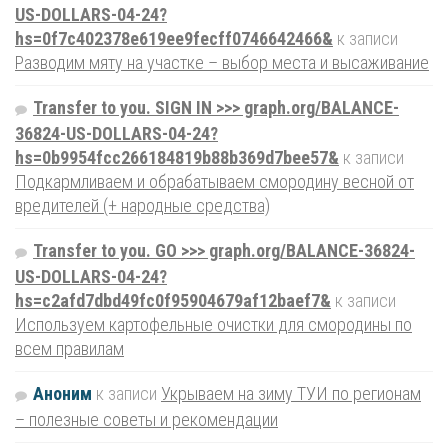
US-DOLLARS-04-24?
hs=0f7c402378e619ee9fecff0746642466&
к записи
Разводим мяту на участке – выбор места и высаживание
Transfer to you. SIGN IN >>> graph.org/BALANCE-
36824-US-DOLLARS-04-24?
hs=0b9954fcc266184819b88b369d7bee57&
к записи
Подкармливаем и обрабатываем смородину весной от
вредителей (+ народные средства)
Transfer to you. GO >>> graph.org/BALANCE-36824-
US-DOLLARS-04-24?
hs=c2afd7dbd49fc0f95904679af12baef7&
к записи
Используем картофельные очистки для смородины по
всем правилам
Аноним
к записи
Укрываем на зиму ТУИ по регионам
– полезные советы и рекомендации