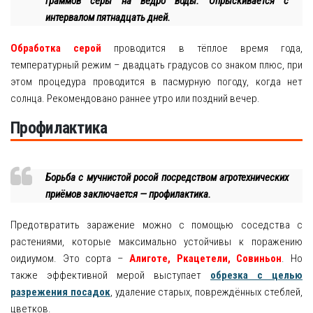
граммов серы на ведро воды. Опрыскивается с
интервалом пятнадцать дней.
Обработка серой
проводится в тёплое время года,
температурный режим – двадцать градусов со знаком плюс, при
этом процедура проводится в пасмурную погоду, когда нет
солнца. Рекомендовано раннее утро или поздний вечер.
Профилактика
Борьба с мучнистой росой посредством агротехнических
приёмов заключается — профилактика.
Предотвратить заражение можно с помощью соседства с
растениями, которые максимально устойчивы к поражению
оидиумом. Это сорта –
Алиготе, Ркацетели, Совиньон
. Но
также эффективной мерой выступает
обрезка с целью
разрежения посадок
, удаление старых, повреждённых стеблей,
цветков.