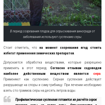
В период созревания плодов для опрыскивания винограда от
заболевания используют суспензию серы.
Стоит отметить, что
на момент созревания ягод стоить
избегат применения химических препаратов
.
Допускается обработка веществами, которые разрешено
применять в этот период.
Согласно отзывам садоводов
наиболее действенным веществом является
сера
.
Применяют как суспензию. Серная суспензия действует
разрушающе на споры и саму грибницу. При лечении необходимо
взять сто граммов серы на десять литров воды.
Профилактическая суспензия готовится из расчёта сорок