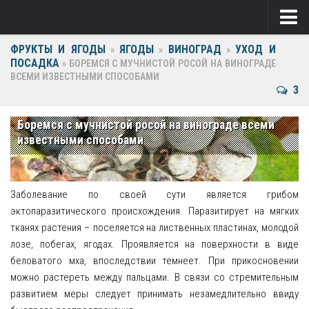
ФРУКТЫ И ЯГОДЫ
ЯГОДЫ
ВИНОГРАД
УХОД И
Ягоды
»
»
»
ПОСАДКА
»
БОРЕМСЯ С МУЧНИСТОЙ РОСОЙ НА ВИНОГРАДЕ
ВСЕМИ ИЗВЕСТНЫМИ СПОСОБАМИ
Виноград
3
Клубника
Боремся с мучнистой росой на винограде всеми
Крыжовник
известными способами
Малина
Фрукты
Заболевание по своей сути является грибом
эктопаразитического происхождения. Паразитирует на мягких
Груша
тканях растения – поселяется на лиственных пластинах, молодой
лозе, побегах, ягодах. Проявляется на поверхности в виде
Ежевика
беловатого мха, впоследствии темнеет. При прикосновении
можно растереть между пальцами. В связи со стремительным
Слива
развитием меры следует принимать незамедлительно ввиду
Черешня