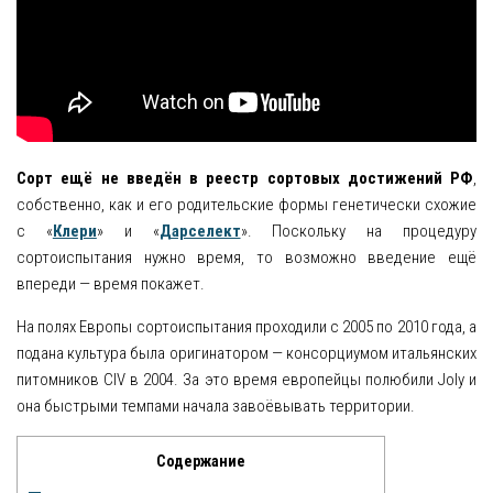
Яблоня
Овощи
Картошка
Сорт ещё не введён в реестр сортовых достижений РФ
,
Огурец
собственно, как и его родительские формы генетически схожие
Помидоры
с «
Клери
» и «
Дарселект
». Поскольку на процедуру
сортоиспытания нужно время, то возможно введение ещё
Цветы
впереди — время покажет.
Орхидея
На полях Европы сортоиспытания проходили с 2005 по 2010 года, а
подана культура была оригинатором — консорциумом итальянских
Драцена
питомников CIV в 2004. За это время европейцы полюбили Joly и
она быстрыми темпами начала завоёвывать территории.
Замиокулькас
Петуния
Содержание