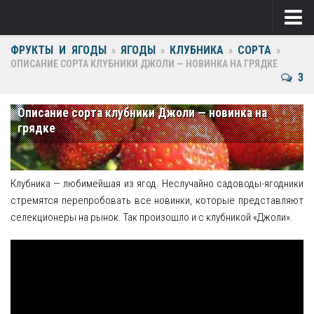
ФРУКТЫ И ЯГОДЫ
ЯГОДЫ
КЛУБНИКА
СОРТА
Ягоды
»
»
»
»
ОПИСАНИЕ СОРТА КЛУБНИКИ ДЖОЛИ — НОВИНКА НА ГРЯДКЕ
3
Виноград
Клубника
Описание сорта клубники Джоли — новинка на
грядке
Крыжовник
Малина
Клубника — любимейшая из ягод. Неслучайно садоводы-ягодники
Фрукты
стремятся перепробовать все новинки, которые представляют
селекционеры на рынок. Так произошло и с клубникой «Джоли».
Груша
Ежевика
Слива
Черешня