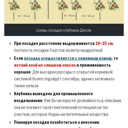
Схемы посадки клубники Джоли.
При посадке расстояние выдерживается
20–25 см
,
плотность посадки 5 кустов на метр квадратный.
Если
посадка осуществляется с земляным комом
, то
летний зной не слишком опасен
и приживаемость
хорошая
. Для высадки рассады с открытой корневой
системой более подойдёт сентябрь, однако затягивать
также нельзя.
Клубника выведена для промышленного
возделывания
. Как бы ни хора её урожайность в описании
она не покажет свой генетический потенциал на тех
участках, которые бедны на питательные вещества.
Планируя посадки позаботиться о внесении