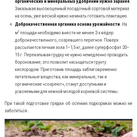
органических и минеральных удобрений нужно заранее
.
Заказывая высокоценный посадочный сортовой материал
на осень, уже весной нужно начинать готовить плантацию.
Доброкачественная органика основа урожайности
. На
2
м
площади необходимо внести не менее 2-х вёдер
доброкачественного, созревшего перегноя. Поверх
рассыпается печная зола 1–1,5 кг, далее суперфосфат 20–
15 г. Перекапывая грудку не нужно немедленно проводить
боронование, это позволит насыщаться грунту
кислородом. Приготовив площадь заблаговременно
питательные вещества, как минеральные, так и
органические «созреют», станут доступными и
усвояемыми для нежной молодой корневой системы.
При такой подготовке грядки об осенних подкормках можно не
заботиться.