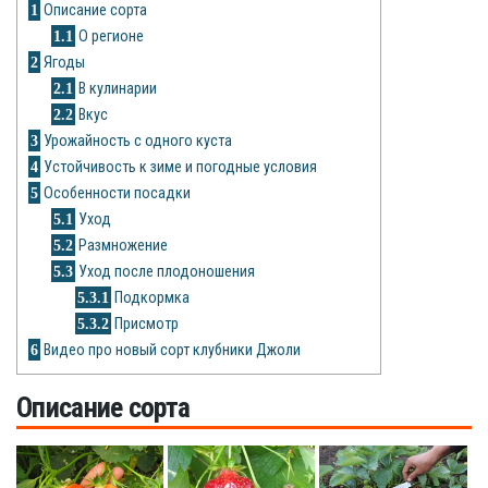
1
Описание сорта
Рецепты
1.1
О регионе
О сайте
2
Ягоды
2.1
В кулинарии
2.2
Вкус
3
Урожайность с одного куста
4
Устойчивость к зиме и погодные условия
5
Особенности посадки
5.1
Уход
5.2
Размножение
5.3
Уход после плодоношения
5.3.1
Подкормка
5.3.2
Присмотр
6
Видео про новый сорт клубники Джоли
Описание сорта