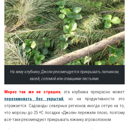
На зиму клубнику Джоли рекомендуется прикрывать лапником,
хвоей, соломой или опавшими листьями.
Мороз так же не страшен
, эта клубника прекрасно может
перезимовать без укрытий
, но на продуктивности это
отражается. Садоводы северных регионов иногда сетую на то,
что морозы до 25 ᵒC посадки «Джоли» пережили плохо, поэтому
всё-таки рекомендуют прикрывать южанку агроволокном.