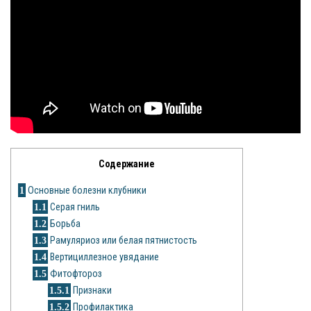
Яблоня
Овощи
Картошка
Огурец
Помидоры
Содержание
Цветы
1
Основные болезни клубники
Орхидея
1.1
Серая гниль
1.2
Борьба
Драцена
1.3
Рамуляриоз или белая пятнистость
1.4
Вертициллезное увядание
Замиокулькас
1.5
Фитофтороз
Петуния
1.5.1
Признаки
1.5.2
Профилактика