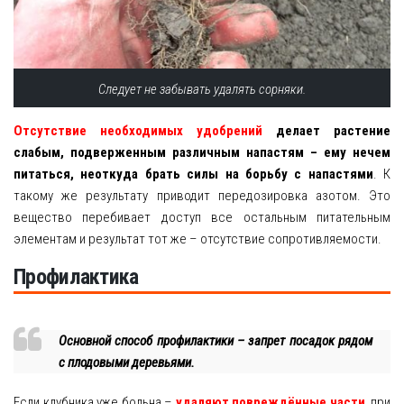
Следует не забывать удалять сорняки.
Отсутствие необходимых удобрений
делает растение
слабым, подверженным различным напастям – ему нечем
питаться, неоткуда брать силы на борьбу с напастями
. К
такому же результату приводит передозировка азотом. Это
вещество перебивает доступ все остальным питательным
элементам и результат тот же – отсутствие сопротивляемости.
Профилактика
Основной способ профилактики – запрет посадок рядом
с плодовыми деревьями.
Если клубника уже больна –
удаляют повреждённые части
, при