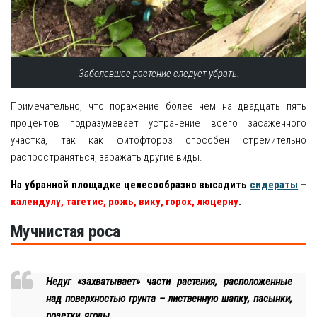
Заболевшее растение следует убрать.
Примечательно, что поражение более чем на двадцать пять
процентов подразумевает устранение всего засаженного
участка, так как фитофтороз способен стремительно
распространяться, заражать другие виды.
На убранной площадке целесообразно высадить
сидераты
–
календулу, тагетис, рожь, вику, горох, люцерну
.
Мучнистая роса
Недуг «захватывает» части растения, расположенные
над поверхностью грунта – лиственную шапку, пасынки,
розетки, ягоды.