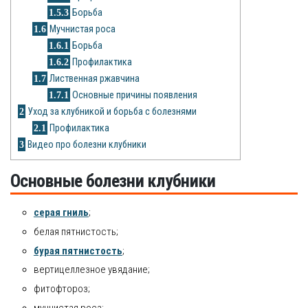
Рецепты
1.5.3
Борьба
1.6
Мучнистая роса
О сайте
1.6.1
Борьба
1.6.2
Профилактика
1.7
Лиственная ржавчина
1.7.1
Основные причины появления
2
Уход за клубникой и борьба с болезнями
2.1
Профилактика
3
Видео про болезни клубники
Основные болезни клубники
серая гниль
;
белая пятнистость;
бурая пятнистость
;
вертицеллезное увядание;
фитофтороз;