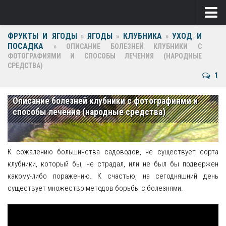
ФРУКТЫ И ЯГОДЫ
ЯГОДЫ
КЛУБНИКА
УХОД И
Ягоды
»
»
»
ПОСАДКА
»
ОПИСАНИЕ БОЛЕЗНЕЙ КЛУБНИКИ С
ФОТОГРАФИЯМИ И СПОСОБЫ ЛЕЧЕНИЯ (НАРОДНЫЕ
Виноград
СРЕДСТВА)
1
Клубника
Крыжовник
Описание болезней клубники с фотографиями и
способы лечения (народные средства)
Малина
Фрукты
К сожалению большинства садоводов, не существует сорта
Груша
клубники, который бы, не страдал, или не был бы подвержен
какому-либо поражению. К счастью, на сегодняшний день
Ежевика
существует множество методов борьбы с болезнями.
Слива
Черешня