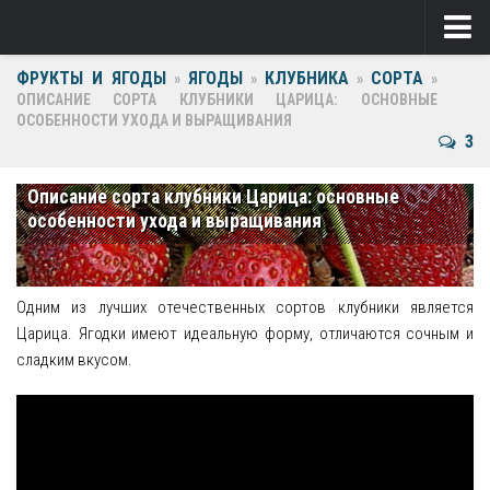
ФРУКТЫ И ЯГОДЫ
ЯГОДЫ
КЛУБНИКА
СОРТА
Ягоды
»
»
»
»
ОПИСАНИЕ СОРТА КЛУБНИКИ ЦАРИЦА: ОСНОВНЫЕ
ОСОБЕННОСТИ УХОДА И ВЫРАЩИВАНИЯ
Виноград
3
Клубника
Описание сорта клубники Царица: основные
Крыжовник
особенности ухода и выращивания
Малина
Фрукты
Одним из лучших отечественных сортов клубники является
Царица. Ягодки имеют идеальную форму, отличаются сочным и
Груша
сладким вкусом.
Ежевика
Слива
Черешня