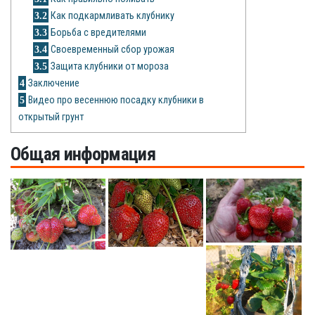
Рецепты
3.2
Как подкармливать клубнику
3.3
Борьба с вредителями
О сайте
3.4
Своевременный сбор урожая
3.5
Защита клубники от мороза
4
Заключение
5
Видео про весеннюю посадку клубники в
открытый грунт
Общая информация