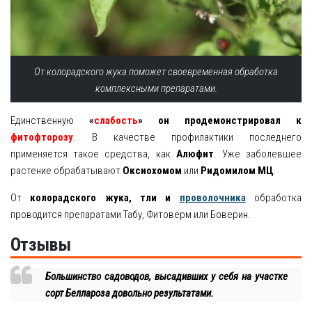
От колорадского жука поможет своевременная обработка
комплексными препаратами.
Единственную
«
слабость
» он продемонстрировал к
фитофторозу
. В качестве профилактики последнего
применяется такое средства, как
Алюфит
. Уже заболевшее
растение обрабатывают
Оксиохомом
или
Ридомилом МЦ
.
От
колорадского жука, тли и
проволочника
обработка
проводится препаратами Табу, Фитоверм или Боверин.
Отзывы
Большинство садоводов, высадивших у себя на участке
сорт Беллароза довольно результатами.