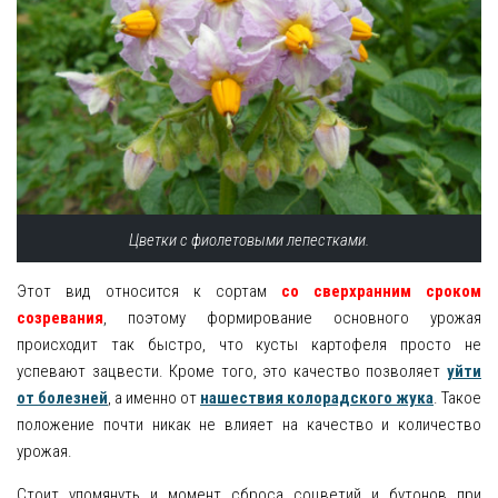
Цветки с фиолетовыми лепестками.
Этот вид относится к сортам
со сверхранним сроком
созревания
, поэтому формирование основного урожая
происходит так быстро, что кусты картофеля просто не
успевают зацвести. Кроме того, это качество позволяет
уйти
от болезней
, а именно от
нашествия колорадского жука
. Такое
положение почти никак не влияет на качество и количество
урожая.
Стоит упомянуть и момент сброса соцветий и бутонов при