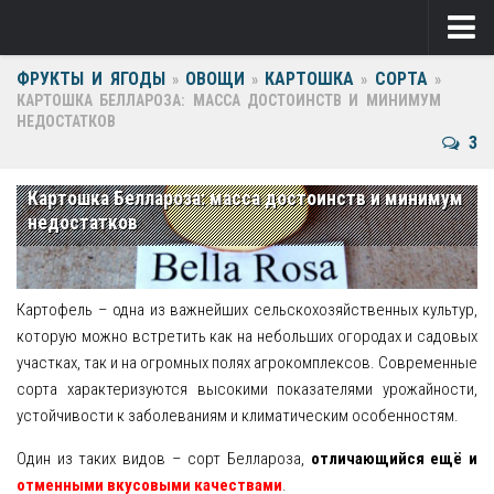
ФРУКТЫ И ЯГОДЫ
ОВОЩИ
КАРТОШКА
СОРТА
Ягоды
»
»
»
»
КАРТОШКА БЕЛЛАРОЗА: МАССА ДОСТОИНСТВ И МИНИМУМ
НЕДОСТАТКОВ
Виноград
3
Клубника
Картошка Беллароза: масса достоинств и минимум
Крыжовник
недостатков
Малина
Фрукты
Картофель – одна из важнейших сельскохозяйственных культур,
которую можно встретить как на небольших огородах и садовых
Груша
участках, так и на огромных полях агрокомплексов. Современные
сорта характеризуются высокими показателями урожайности,
Ежевика
устойчивости к заболеваниям и климатическим особенностям.
Слива
Один из таких видов – сорт Беллароза,
отличающийся ещё и
отменными вкусовыми качествами
.
Черешня