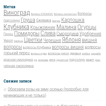
Метки
Виноград
Вопросы
Вопросы КЛЕМАТИС
Вопросы папоротник
Груша
Картошка
Ежевика
подсолнух
Завтрак
Клубника
Малина
Огурцы
Крыжовник
Помидоры
Слива
Смородина
Удобрения
Перец
Цветки
Яблоня
вишня
Черешня
Укроп
Хвойник
вопросы
вопросы вишня
вопросы
вопросы Клубника
горький перец
вопросы укроп
деревья
вопросы огурец
колбаса
кольраби
красная смородина
подсолнух
мята
рецепт
лук
морковка
однолетние
розы
чёрная смородина
Свежие записи
Обрезаем розы на зиму осенью (подробно для
начинающих и не только)
Разводим мяту на участке – выбор места и