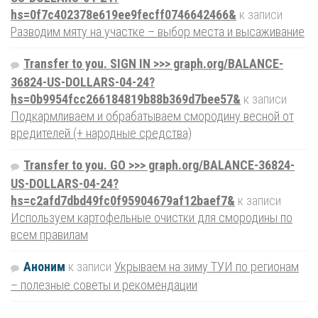
hs=0f7c402378e619ee9fecff0746642466&
к записи
Разводим мяту на участке – выбор места и высаживание
Transfer to you. SIGN IN >>> graph.org/BALANCE-
36824-US-DOLLARS-04-24?
hs=0b9954fcc266184819b88b369d7bee57&
к записи
Подкармливаем и обрабатываем смородину весной от
вредителей (+ народные средства)
Transfer to you. GO >>> graph.org/BALANCE-36824-
US-DOLLARS-04-24?
hs=c2afd7dbd49fc0f95904679af12baef7&
к записи
Используем картофельные очистки для смородины по
всем правилам
Аноним
к записи
Укрываем на зиму ТУИ по регионам
– полезные советы и рекомендации