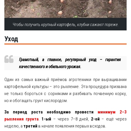
Чтобы получить крупный картофель, клубни сажают пореже.
Уход
Грамотный, а главное, регулярный уход – гарантия
качественного и обильного урожая.
Один из самых важный приёмов агротехники при выращивании
картофельной культуры – это рыхление. Эта процедура призвана
не только бороться с сорняками и разбивать почвенную корку,
но и обогащать грунт кислородом.
За период роста необходимо провести
минимум 2–3
рыхления грунта
.
1-ый
– через 7–8 дней,
2-ой
– ещё через
неделю, а
третий
в начале появления первых всходов.