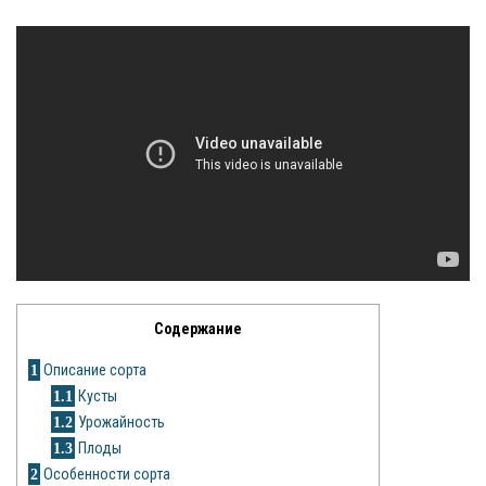
Яблоня
Овощи
Картошка
Огурец
Помидоры
Цветы
Орхидея
Содержание
Драцена
1
Описание сорта
1.1
Кусты
Замиокулькас
1.2
Урожайность
1.3
Плоды
Петуния
2
Особенности сорта