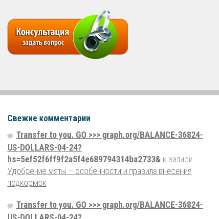
Свежие комментарии
Transfer to you. GO >>> graph.org/BALANCE-36824-
US-DOLLARS-04-24?
hs=5ef52f6ff9f2a5f4e689794314ba2733&
к записи
Удобрение мяты – особенности и правила внесения
подкормок
Transfer to you. GO >>> graph.org/BALANCE-36824-
US-DOLLARS-04-24?