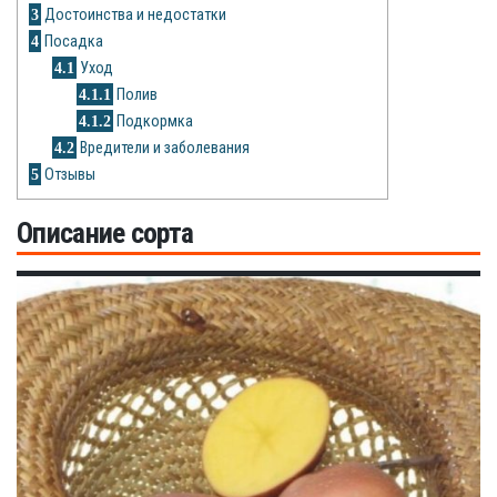
Рецепты
3
Достоинства и недостатки
4
Посадка
О сайте
4.1
Уход
4.1.1
Полив
4.1.2
Подкормка
4.2
Вредители и заболевания
5
Отзывы
Описание сорта