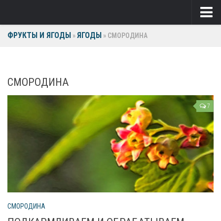
ФРУКТЫ И ЯГОДЫ
ЯГОДЫ
Ягоды
»
»
СМОРОДИНА
Виноград
Клубника
СМОРОДИНА
Крыжовник
7
Малина
Фрукты
Груша
Ежевика
Слива
СМОРОДИНА
Черешня