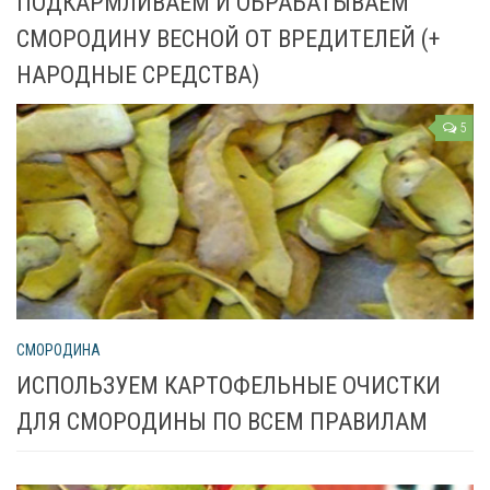
ПОДКАРМЛИВАЕМ И ОБРАБАТЫВАЕМ
СМОРОДИНУ ВЕСНОЙ ОТ ВРЕДИТЕЛЕЙ (+
Яблоня
НАРОДНЫЕ СРЕДСТВА)
Овощи
5
Картошка
Огурец
Помидоры
Цветы
Орхидея
СМОРОДИНА
Драцена
ИСПОЛЬЗУЕМ КАРТОФЕЛЬНЫЕ ОЧИСТКИ
Замиокулькас
ДЛЯ СМОРОДИНЫ ПО ВСЕМ ПРАВИЛАМ
Петуния