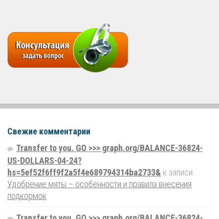
Свежие комментарии
Transfer to you. GO >>> graph.org/BALANCE-36824-
US-DOLLARS-04-24?
hs=5ef52f6ff9f2a5f4e689794314ba2733&
к записи
Удобрение мяты – особенности и правила внесения
подкормок
Transfer to you. GO >>> graph.org/BALANCE-36824-