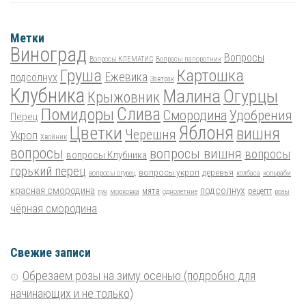
Метки
Виноград
Вопросы
Вопросы КЛЕМАТИС
Вопросы папоротник
Груша
Картошка
Ежевика
подсолнух
Завтрак
Клубника
Малина
Огурцы
Крыжовник
Помидоры
Слива
Смородина
Удобрения
Перец
Цветки
Яблоня
вишня
Черешня
Укроп
Хвойник
вопросы
вопросы вишня
вопросы
вопросы Клубника
горький перец
вопросы укроп
деревья
вопросы огурец
колбаса
кольраби
красная смородина
подсолнух
мята
рецепт
лук
морковка
однолетние
розы
чёрная смородина
Свежие записи
Обрезаем розы на зиму осенью (подробно для
начинающих и не только)