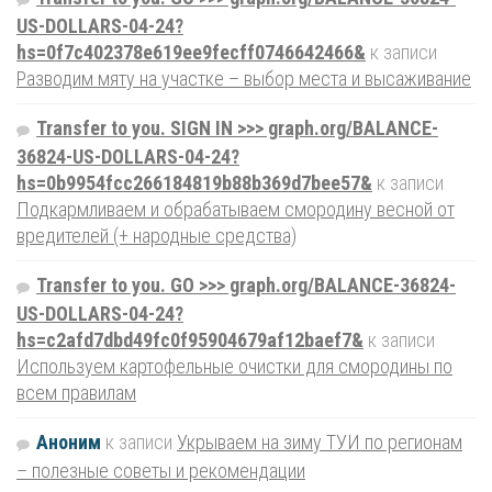
US-DOLLARS-04-24?
hs=0f7c402378e619ee9fecff0746642466&
к записи
Разводим мяту на участке – выбор места и высаживание
Transfer to you. SIGN IN >>> graph.org/BALANCE-
36824-US-DOLLARS-04-24?
hs=0b9954fcc266184819b88b369d7bee57&
к записи
Подкармливаем и обрабатываем смородину весной от
вредителей (+ народные средства)
Transfer to you. GO >>> graph.org/BALANCE-36824-
US-DOLLARS-04-24?
hs=c2afd7dbd49fc0f95904679af12baef7&
к записи
Используем картофельные очистки для смородины по
всем правилам
Аноним
к записи
Укрываем на зиму ТУИ по регионам
– полезные советы и рекомендации