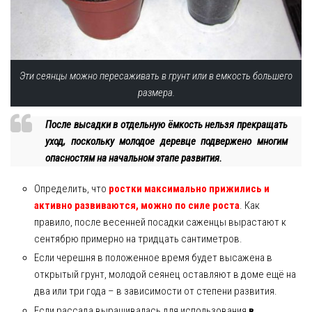
Эти сеянцы можно пересаживать в грунт или в емкость большего
размера.
После высадки в отдельную ёмкость нельзя прекращать
уход, поскольку молодое деревце подвержено многим
опасностям на начальном этапе развития.
Определить, что
ростки максимально прижились и
активно развиваются, можно по силе роста
. Как
правило, после весенней посадки саженцы вырастают к
сентябрю примерно на тридцать сантиметров.
Если черешня в положенное время будет высажена в
открытый грунт, молодой сеянец оставляют в доме ещё на
два или три года – в зависимости от степени развития.
Если рассада выращивалась для использования
в