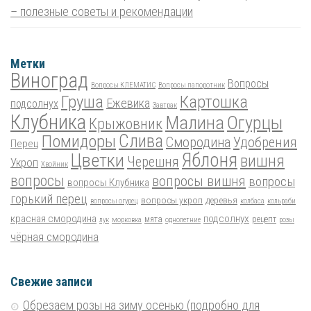
– полезные советы и рекомендации
Метки
Виноград
Вопросы
Вопросы КЛЕМАТИС
Вопросы папоротник
Груша
Картошка
Ежевика
подсолнух
Завтрак
Клубника
Малина
Огурцы
Крыжовник
Помидоры
Слива
Смородина
Удобрения
Перец
Цветки
Яблоня
вишня
Черешня
Укроп
Хвойник
вопросы
вопросы вишня
вопросы
вопросы Клубника
горький перец
вопросы укроп
деревья
вопросы огурец
колбаса
кольраби
красная смородина
подсолнух
мята
рецепт
лук
морковка
однолетние
розы
чёрная смородина
Свежие записи
Обрезаем розы на зиму осенью (подробно для