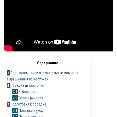
Яблоня
Овощи
Картошка
Огурец
Помидоры
Содержание
Цветы
1
Положительные и отрицательные моменты
Орхидея
выращивания из косточек
2
Посадка из косточки
Драцена
2.1
Выбор сорта
2.2
Стратификация
Замиокулькас
3
Подготовка к посадке
Петуния
3.1
Посадка и уход
3.2
Первые всходы