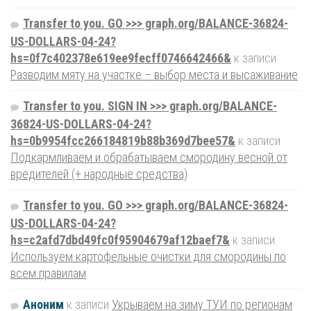
Transfer to you. GO >>> graph.org/BALANCE-36824-
US-DOLLARS-04-24?
hs=0f7c402378e619ee9fecff0746642466&
к записи
Разводим мяту на участке – выбор места и высаживание
Transfer to you. SIGN IN >>> graph.org/BALANCE-
36824-US-DOLLARS-04-24?
hs=0b9954fcc266184819b88b369d7bee57&
к записи
Подкармливаем и обрабатываем смородину весной от
вредителей (+ народные средства)
Transfer to you. GO >>> graph.org/BALANCE-36824-
US-DOLLARS-04-24?
hs=c2afd7dbd49fc0f95904679af12baef7&
к записи
Используем картофельные очистки для смородины по
всем правилам
Аноним
к записи
Укрываем на зиму ТУИ по регионам