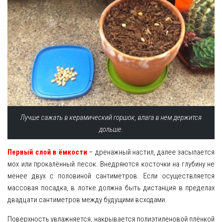
Лучше сажать в керамический горшок, влага в нем держится
дольше.
Первый слой в ёмкости
– дренажный настил, далее засыпается
мох или прокалённый песок. Внедряются косточки на глубину не
менее двух с половиной сантиметров. Если осуществляется
массовая посадка, в лотке должна быть дистанция в пределах
двадцати сантиметров между будущими всходами.
Поверхность увлажняется, накрывается полиэтиленовой плёнкой