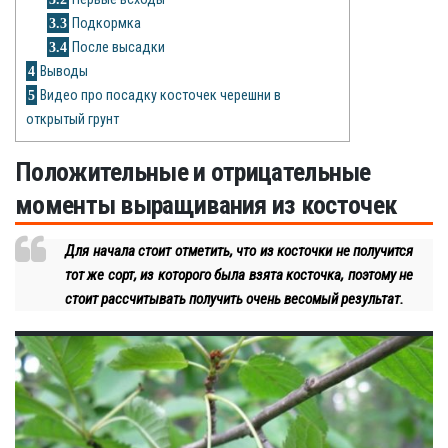
Рецепты
3.3
Подкормка
3.4
После высадки
О сайте
4
Выводы
5
Видео про посадку косточек черешни в
открытый грунт
Положительные и отрицательные
моменты выращивания из косточек
Для начала стоит отметить, что из косточки не получится
тот же сорт, из которого была взята косточка, поэтому не
стоит рассчитывать получить очень весомый результат.