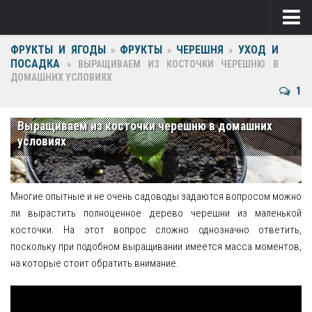
ФРУКТЫ И ЯГОДЫ
ФРУКТЫ
ЧЕРЕШНЯ
УХОД И
Ягоды
»
»
»
ПОСАДКА
»
ВЫРАЩИВАЕМ ИЗ КОСТОЧКИ ЧЕРЕШНЮ В
ДОМАШНИХ УСЛОВИЯХ
Виноград
1
Клубника
Выращиваем из косточки черешню в домашних
Крыжовник
условиях
Малина
Фрукты
Многие опытные и не очень садоводы задаются вопросом можно
ли вырастить полноценное дерево черешни из маленькой
Груша
косточки. На этот вопрос сложно однозначно ответить,
поскольку при подобном выращивании имеется масса моментов,
Ежевика
на которые стоит обратить внимание.
Слива
Черешня