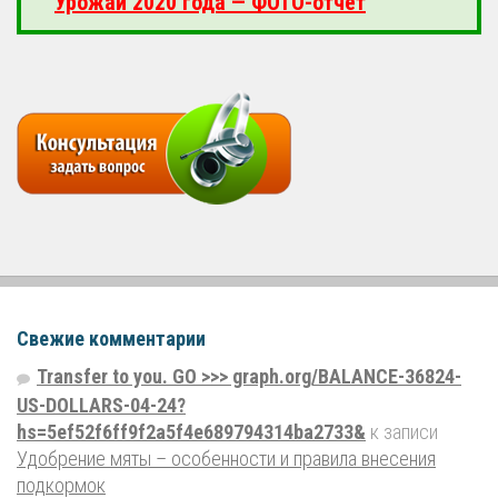
Урожай 2020 года — ФОТО-отчёт
Свежие комментарии
Transfer to you. GO >>> graph.org/BALANCE-36824-
US-DOLLARS-04-24?
hs=5ef52f6ff9f2a5f4e689794314ba2733&
к записи
Удобрение мяты – особенности и правила внесения
подкормок