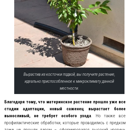
Вырастив из косточки подвой, вы получите растение,
идеально приспособленное к микроклимату данной
местности.
Благодаря тому, что материнское растение прошло уже все
стадии адаптации, новый саженец вырастает более
выносливый, не требует особого ухода
. Но также все
профилактические обработки, которые проводились с предком
тоже не прошли даром – сформировался высокий уровень