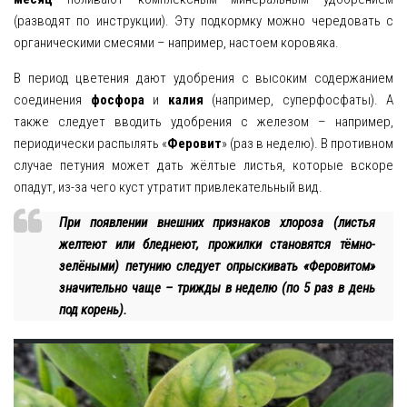
(разводят по инструкции). Эту подкормку можно чередовать с
органическими смесями – например, настоем коровяка.
В период цветения дают удобрения с высоким содержанием
соединения
фосфора
и
калия
(например, суперфосфаты). А
также следует вводить удобрения с железом – например,
периодически распылять «
Феровит
» (раз в неделю). В противном
случае петуния может дать жёлтые листья, которые вскоре
опадут, из-за чего куст утратит привлекательный вид.
При появлении внешних признаков хлороза (листья
желтеют или бледнеют, прожилки становятся тёмно-
зелёными) петунию следует опрыскивать «Феровитом»
значительно чаще – трижды в неделю (по 5 раз в день
под корень).