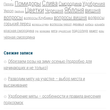
Помидоры
Слива
Смородина
Удобрения
Перец
Цветки
Яблоня
вишня
Черешня
Укроп
Хвойник
вопросы
вопросы вишня
вопросы
вопросы Клубника
горький перец
вопросы укроп
деревья
вопросы огурец
колбаса
кольраби
красная смородина
подсолнух
мята
рецепт
лук
морковка
однолетние
розы
чёрная смородина
Свежие записи
Обрезаем розы на зиму осенью (подробно для
начинающих и не только)
Разводим мяту на участке – выбор места и
высаживание
Удобрение мяты – особенности и правила внесения
подкормок