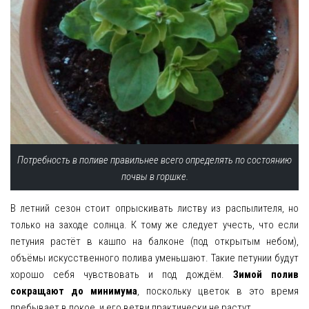
Потребность в поливе правильнее всего определять по состоянию
почвы в горшке.
В летний сезон стоит опрыскивать листву из распылителя, но
только на заходе солнца. К тому же следует учесть, что если
петуния растёт в кашпо на балконе (под открытым небом),
объёмы искусственного полива уменьшают. Такие петунии будут
хорошо себя чувствовать и под дождём.
Зимой полив
сокращают до минимума
, поскольку цветок в это время
пребывает в покое, и его ветви практически не растут.