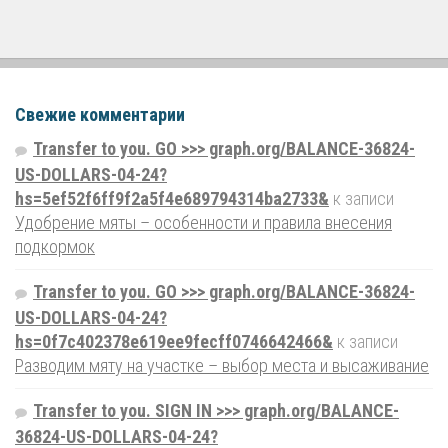
Свежие комментарии
Transfer to you. GO >>> graph.org/BALANCE-36824-
US-DOLLARS-04-24?
hs=5ef52f6ff9f2a5f4e689794314ba2733&
к записи
Удобрение мяты – особенности и правила внесения
подкормок
Transfer to you. GO >>> graph.org/BALANCE-36824-
US-DOLLARS-04-24?
hs=0f7c402378e619ee9fecff0746642466&
к записи
Разводим мяту на участке – выбор места и высаживание
Transfer to you. SIGN IN >>> graph.org/BALANCE-
36824-US-DOLLARS-04-24?