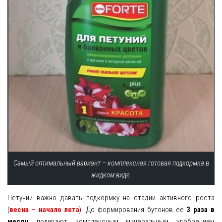
Самый оптимальный вариант – комплексная готовая подкормка в
жидком виде.
Петунии важно давать подкормку на стадии активного роста
(
весна – начало лета
). До формирования бутонов её
3 раза в
месяц
поливают комплексным минеральным удобрением