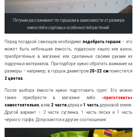
Петунии рассаживают по горшкам в зависимости от размера
емкостей и сортовых особенностей растений.
Перед посадкой саженцев необходимо
подобрать горшок
– это
может быть небольшая ёмкость, подвесное кашпо или вазон,
приобретённые в магазине или сделанные своими руками из
подручных материалов. При подборе нужно обратить внимание на
размеры – например, в горшок диаметром
20–22 см
поместится
2 цветка
.
После выбора ёмкости нужно подготовить грунт. Его можно
также приобрести в магазине либо «
приготовить
»
самостоятельно
, взяв
2 части
дёрна и
1 часть
дерновой земли.
Другой вариант – 2 части суглинка, 1 часть песка и 1 часть
чёрного торфа. Допускаются и другие соотношения.