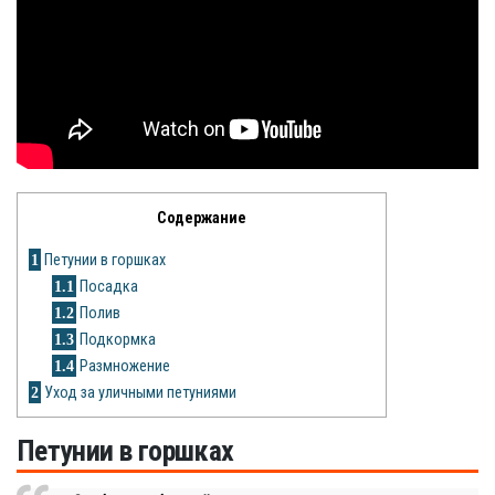
Яблоня
Овощи
Картошка
Огурец
Содержание
Помидоры
1
Петунии в горшках
Цветы
1.1
Посадка
1.2
Полив
Орхидея
1.3
Подкормка
1.4
Размножение
Драцена
2
Уход за уличными петуниями
Замиокулькас
Петунии в горшках
Петуния