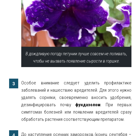
В дождливую погоду петунии лучше совсем не поливать,
чтобы не вызвать появление сырости в горшке.
Особое внимание следует уделить профилактике
заболеваний и нашествию вредителей. Для этого нужно
удалять сорняки, своевременно вносить удобрения,
дезинфицировать почву
фундазолом
. При первых
симптомах болезней или появлении вредителей сразу
обработать растения соответствующим препаратом.
До наступления осенних заморозков (конец сентября –