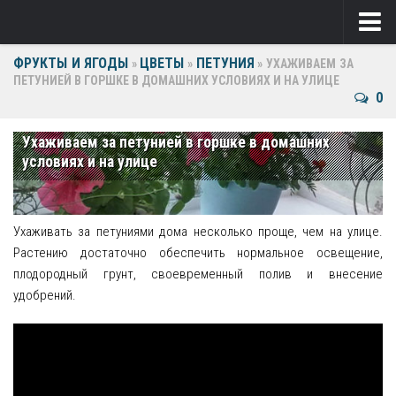
ФРУКТЫ И ЯГОДЫ
ЦВЕТЫ
ПЕТУНИЯ
Ягоды
»
»
»
УХАЖИВАЕМ ЗА
ПЕТУНИЕЙ В ГОРШКЕ В ДОМАШНИХ УСЛОВИЯХ И НА УЛИЦЕ
0
Виноград
Клубника
Ухаживаем за петунией в горшке в домашних
условиях и на улице
Крыжовник
Малина
Ухаживать за петуниями дома несколько проще, чем на улице.
Фрукты
Растению достаточно обеспечить нормальное освещение,
плодородный грунт, своевременный полив и внесение
Груша
удобрений.
Ежевика
Слива
Черешня