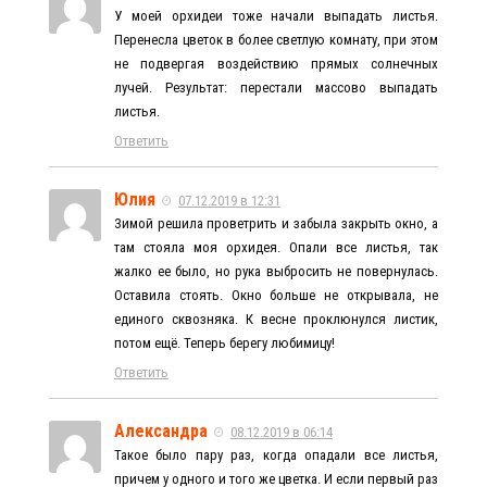
У моей орхидеи тоже начали выпадать листья.
Перенесла цветок в более светлую комнату, при этом
не подвергая воздействию прямых солнечных
лучей. Результат: перестали массово выпадать
листья.
Ответить
Юлия
07.12.2019 в 12:31
Зимой решила проветрить и забыла закрыть окно, а
там стояла моя орхидея. Опали все листья, так
жалко ее было, но рука выбросить не повернулась.
Оставила стоять. Окно больше не открывала, не
единого сквозняка. К весне проклюнулся листик,
потом ещё. Теперь берегу любимицу!
Ответить
Александра
08.12.2019 в 06:14
Такое было пару раз, когда опадали все листья,
причем у одного и того же цветка. И если первый раз