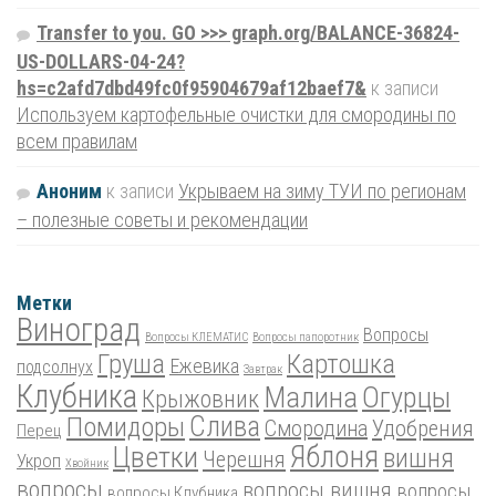
Transfer to you. GO >>> graph.org/BALANCE-36824-
US-DOLLARS-04-24?
hs=c2afd7dbd49fc0f95904679af12baef7&
к записи
Используем картофельные очистки для смородины по
всем правилам
Аноним
к записи
Укрываем на зиму ТУИ по регионам
– полезные советы и рекомендации
Метки
Виноград
Вопросы
Вопросы КЛЕМАТИС
Вопросы папоротник
Груша
Картошка
Ежевика
подсолнух
Завтрак
Клубника
Малина
Огурцы
Крыжовник
Помидоры
Слива
Смородина
Удобрения
Перец
Цветки
Яблоня
вишня
Черешня
Укроп
Хвойник
вопросы
вопросы вишня
вопросы
вопросы Клубника