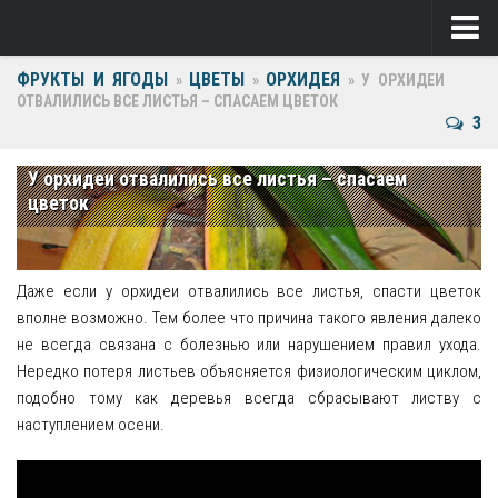
ФРУКТЫ И ЯГОДЫ
ЦВЕТЫ
ОРХИДЕЯ
Ягоды
»
»
»
У ОРХИДЕИ
ОТВАЛИЛИСЬ ВСЕ ЛИСТЬЯ – СПАСАЕМ ЦВЕТОК
3
Виноград
Клубника
У орхидеи отвалились все листья – спасаем
цветок
Крыжовник
Малина
Даже если у орхидеи отвалились все листья, спасти цветок
Фрукты
вполне возможно. Тем более что причина такого явления далеко
не всегда связана с болезнью или нарушением правил ухода.
Груша
Нередко потеря листьев объясняется физиологическим циклом,
подобно тому как деревья всегда сбрасывают листву с
Ежевика
наступлением осени.
Слива
Черешня