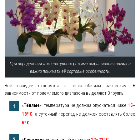
При определении температурного режима выращивания орхидеи
важно понимать её сортовые особенности.
Все орхидеи относятся к теплолюбивым растениям. В
зависимости от приемлемого диапазона выделяют 3 группы:
«
Тёплые
»: температура не должна опускаться ниже
15–
о
18
С
, а суточный перепад не должен составлять более
о
5
С
.
о
«
Средние
»: приемлемый диапазон
12–22
С
.