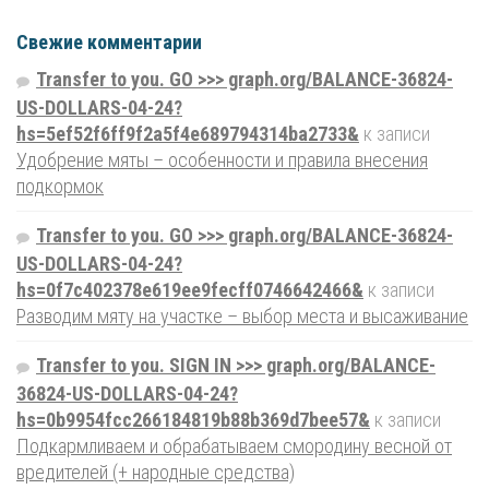
Свежие комментарии
Transfer to you. GO >>> graph.org/BALANCE-36824-
US-DOLLARS-04-24?
hs=5ef52f6ff9f2a5f4e689794314ba2733&
к записи
Удобрение мяты – особенности и правила внесения
подкормок
Transfer to you. GO >>> graph.org/BALANCE-36824-
US-DOLLARS-04-24?
hs=0f7c402378e619ee9fecff0746642466&
к записи
Разводим мяту на участке – выбор места и высаживание
Transfer to you. SIGN IN >>> graph.org/BALANCE-
36824-US-DOLLARS-04-24?
hs=0b9954fcc266184819b88b369d7bee57&
к записи
Подкармливаем и обрабатываем смородину весной от
вредителей (+ народные средства)