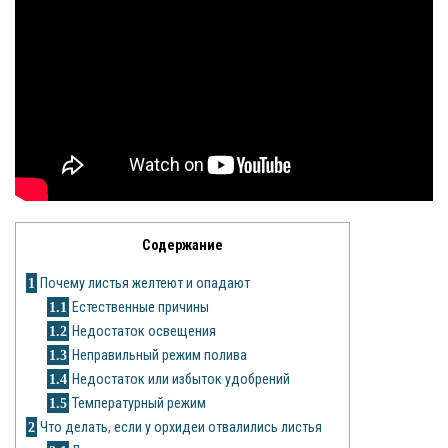
Яблоня
Овощи
Картошка
Огурец
Помидоры
Содержание
Цветы
1
Почему листья желтеют и опадают
Орхидея
1.1
Естественные причины
1.2
Недостаток освещения
Драцена
1.3
Неправильный режим полива
Замиокулькас
1.4
Недостаток или избыток удобрений
1.5
Температурный режим
Петуния
2
Что делать, если у орхидеи отвалились листья