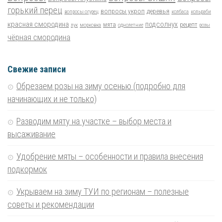
горький перец
вопросы укроп
деревья
вопросы огурец
колбаса
кольраби
красная смородина
подсолнух
мята
рецепт
лук
морковка
однолетние
розы
чёрная смородина
Свежие записи
Обрезаем розы на зиму осенью (подробно для
начинающих и не только)
Разводим мяту на участке – выбор места и
высаживание
Удобрение мяты – особенности и правила внесения
подкормок
Укрываем на зиму ТУИ по регионам – полезные
советы и рекомендации