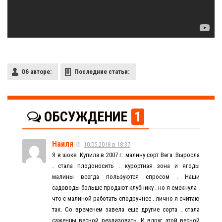
Об авторе:
Последние статьи:
ОБСУЖДЕНИЕ
1
Наиля
10.05.2018 в 18:37
Я в шоке .Купила в 2007 г. малину сорт Вега .Выросла
. стала плодоносить . курортная зона и ягоды
малины всегда пользуются спросом . Наши
садоводы больше продают клубнику . но я смекнула .
что с малиной работать сподручнее . лично я считаю
так. Со временем завела еще другие сорта . стала
саженцы весной реализовать .И вдруг этой весной