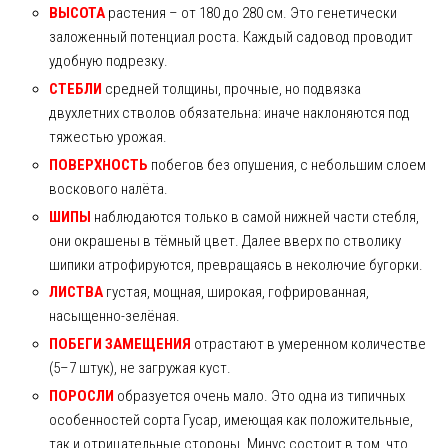
ВЫСОТА
растения – от 180 до 280 см. Это генетически
заложенный потенциал роста. Каждый садовод проводит
удобную подрезку.
СТЕБЛИ
средней толщины, прочные, но подвязка
двухлетних стволов обязательна: иначе наклоняются под
тяжестью урожая.
ПОВЕРХНОСТЬ
побегов без опушения, с небольшим слоем
воскового налёта.
ШИПЫ
наблюдаются только в самой нижней части стебля,
они окрашены в тёмный цвет. Далее вверх по стволику
шипики атрофируются, превращаясь в неколючие бугорки.
ЛИСТВА
густая, мощная, широкая, гофрированная,
насыщенно-зелёная.
ПОБЕГИ ЗАМЕЩЕНИЯ
отрастают в умеренном количестве
(5–7 штук), не загружая куст.
ПОРОСЛИ
образуется очень мало. Это одна из типичных
особенностей сорта Гусар, имеющая как положительные,
так и отрицательные стороны. Минус состоит в том, что