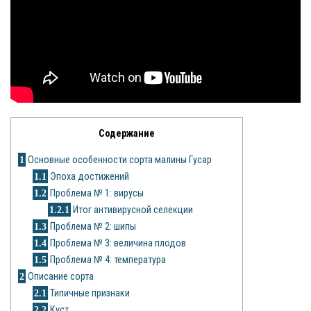
Яблоня
Овощи
Картошка
Огурец
Содержание
Помидоры
1
Основные особенности сорта малины Гусар
Цветы
1.1
Эпоха достижений
1.2
Проблема № 1: вирусы
Орхидея
1.2.1
Итог антивирусной селекции
1.3
Проблема № 2: шипы
Драцена
1.4
Проблема № 3: величина плодов
1.5
Проблема № 4: температура
Замиокулькас
2
Описание сорта
Петуния
2.1
Типичные признаки
2.2
Куст