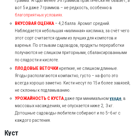
грамма. Ягоды менее 3-х граммов практически не бывает, а
вот 5 и даже 7 граммов – не редкость, особенно в
благоприятных условиях.
ВКУСОВАЯ ОЦЕНКА
– 4,2 балла. Аромат средний.
Наблюдается небольшая «малинная» кислинка, за счёт чего
этот сорт считается одним из лучших для компотов и
варенья. По отзывам садоводов, продукты переработки
получаются не слишком приторными, сбалансированными
по сладости и кислоте.
ПЛОДОВЫЕ ВЕТОЧКИ
крепкие, не слишком длинные.
Ягоды располагаются компактно, густо – на фото это
всегда хорошо заметно. Кисти несут по 15 и более завязей,
не склонны к подламыванию.
УРОЖАЙНОСТЬ С КУСТА
даже при минимальном
уходе
, в
массовых насаждениях, не опускается ниже 2, 3 кг.
Дотошные садоводы-любители собирают и по 5–6 кг с
каждого растения.
Куст