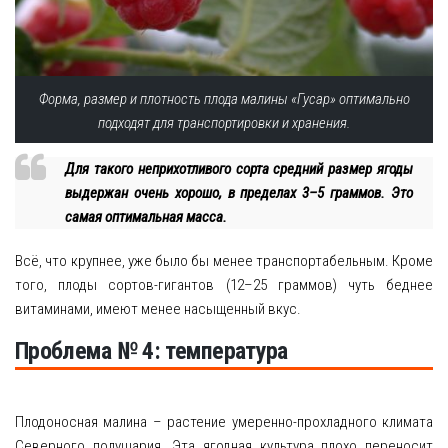
Форма, размер и плотность плода малины «Гусар» оптимально
подходят для транспортировки и хранения.
Для такого неприхотливого сорта средний размер ягоды
выдержан очень хорошо, в пределах 3–5 граммов. Это
самая оптимальная масса.
Всё, что крупнее, уже было бы менее транспортабельным. Кроме
того, плоды сортов-гигантов (12–25 граммов) чуть беднее
витаминами, имеют менее насыщенный вкус.
Проблема № 4: температура
Плодоносная малина – растение умеренно-прохладного климата
Северного полушария. Эта ягодная культура плохо переносит