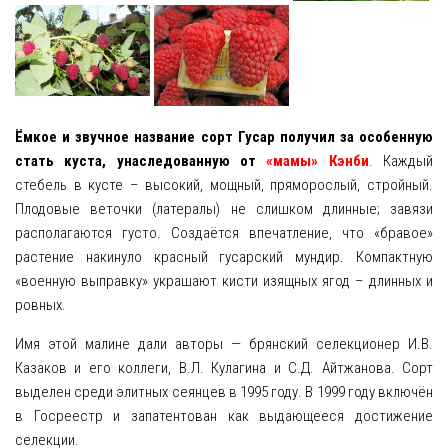
Ёмкое и звучное название сорт Гусар получил за особенную
стать куста, унаследованную от
«мамы» Кэнби
. Каждый
стебель в кусте – высокий, мощный, пряморослый, стройный.
Плодовые веточки (латералы) не слишком длинные; завязи
располагаются густо. Создаётся впечатление, что «бравое»
растение накинуло красный гусарский мундир. Компактную
«военную выправку» украшают кисти изящных ягод – длинных и
ровных.
Имя этой малине дали авторы — брянский селекционер И.В.
Казаков и его коллеги, В.Л. Кулагина и С.Д. Айтжанова. Сорт
выделен среди элитных сеянцев в 1995 году. В 1999 году включён
в Госреестр и запатентован как выдающееся достижение
селекции.