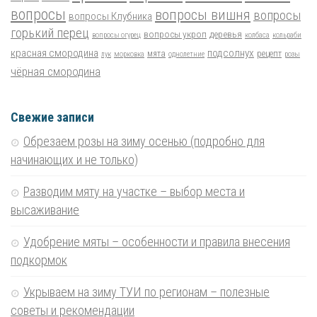
вопросы
вопросы вишня
вопросы
вопросы Клубника
горький перец
вопросы укроп
деревья
вопросы огурец
колбаса
кольраби
красная смородина
подсолнух
мята
рецепт
лук
морковка
однолетние
розы
чёрная смородина
Свежие записи
Обрезаем розы на зиму осенью (подробно для
начинающих и не только)
Разводим мяту на участке – выбор места и
высаживание
Удобрение мяты – особенности и правила внесения
подкормок
Укрываем на зиму ТУИ по регионам – полезные
советы и рекомендации