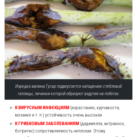
Изредка малина Гусар подвергается нападению стеблевой
галлицы, личинки которой образуют вздутия на побегах.
К ВИРУСНЫМ ИНФЕКЦИЯМ
(израстанию, курчавости,
мозаике и т. п.) устойчивость очень высокая.
К ГРИБКОВЫМ ЗАБОЛЕВАНИЯМ
(дидимелла, антракноз,
ботритис) сопротивляемость неплохая. Этому