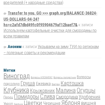
вредителей (+ народные средства)
Transfer to you. GO >>> graph.org/BALANCE-36824-
US-DOLLARS-04-24?
hs=c2afd7dbd49fc0f95904679af12baef7&
к записи
Используем картофельные очистки для смородины по
всем правилам
Аноним
к записи
Укрываем на зиму ТУИ по регионам
– полезные советы и рекомендации
Метки
Виноград
Вопросы
Вопросы КЛЕМАТИС
Вопросы папоротник
Груша
Картошка
Ежевика
подсолнух
Завтрак
Клубника
Малина
Огурцы
Крыжовник
Помидоры
Слива
Смородина
Удобрения
Перец
Цветки
Яблоня
вишня
Черешня
Укроп
Хвойник