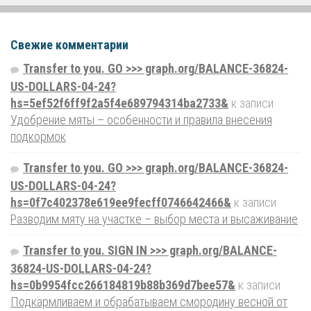
Свежие комментарии
Transfer to you. GO >>> graph.org/BALANCE-36824-
US-DOLLARS-04-24?
hs=5ef52f6ff9f2a5f4e689794314ba2733&
к записи
Удобрение мяты – особенности и правила внесения
подкормок
Transfer to you. GO >>> graph.org/BALANCE-36824-
US-DOLLARS-04-24?
hs=0f7c402378e619ee9fecff0746642466&
к записи
Разводим мяту на участке – выбор места и высаживание
Transfer to you. SIGN IN >>> graph.org/BALANCE-
36824-US-DOLLARS-04-24?
hs=0b9954fcc266184819b88b369d7bee57&
к записи
Подкармливаем и обрабатываем смородину весной от