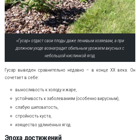
«Гусар» отдаст свои плоды даже ленивым хозяевам, а при
должном уходе вознаградит обильным урожаем вкусных с
небольшой кислинкой ягод.
Гусар выведен сравнительно недавно – в конце ХХ века. Он
сочетает в себе:
выносливость к холоду и жаре,
устойчивость к заболеваниям (особенно вирусным),
слабую шиповатость,
стройность куста,
изящество удлинённых ягод.
Эпоха достижений