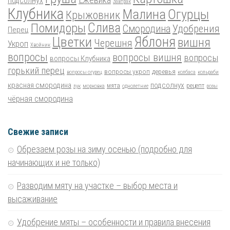
подсолнух
Завтрак
Клубника
Малина
Огурцы
Крыжовник
Помидоры
Слива
Смородина
Удобрения
Перец
Цветки
Яблоня
вишня
Черешня
Укроп
Хвойник
вопросы
вопросы вишня
вопросы
вопросы Клубника
горький перец
вопросы укроп
деревья
вопросы огурец
колбаса
кольраби
красная смородина
подсолнух
мята
рецепт
лук
морковка
однолетние
розы
чёрная смородина
Свежие записи
Обрезаем розы на зиму осенью (подробно для
начинающих и не только)
Разводим мяту на участке – выбор места и
высаживание
Удобрение мяты – особенности и правила внесения