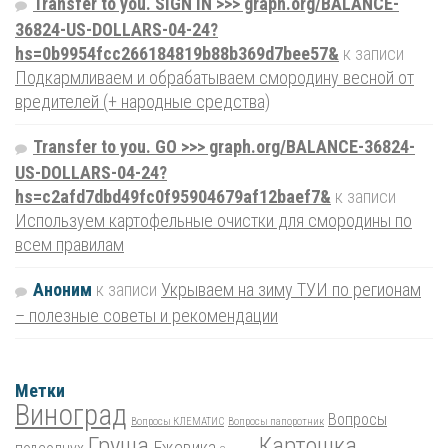
Transfer to you. SIGN IN >>> graph.org/BALANCE-
36824-US-DOLLARS-04-24?
hs=0b9954fcc266184819b88b369d7bee57&
к записи
Подкармливаем и обрабатываем смородину весной от
вредителей (+ народные средства)
Transfer to you. GO >>> graph.org/BALANCE-36824-
US-DOLLARS-04-24?
hs=c2afd7dbd49fc0f95904679af12baef7&
к записи
Используем картофельные очистки для смородины по
всем правилам
Аноним
к записи
Укрываем на зиму ТУИ по регионам
– полезные советы и рекомендации
Метки
Виноград
Вопросы
Вопросы КЛЕМАТИС
Вопросы папоротник
Груша
Картошка
Ежевика