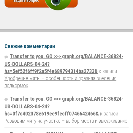
Свежие комментарии
Transfer to you. GO >>> graph.org/BALANCE-36824-
US-DOLLARS-04-24?
hs=5ef52f6ff9f2a5f4e689794314ba2733&
к записи
Удобрение мяты – особенности и правила внесения
подкормок
Transfer to you. GO >>> graph.org/BALANCE-36824-
US-DOLLARS-04-24?
hs=0f7c402378e619ee9fecff0746642466&
к записи
Разводим мяту на участке – выбор места и высаживание