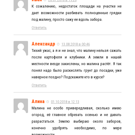
К сожалению, недостаток площади на участке не
дает возможности разбивать полноценные грядки
под малину, просто сажу ее вдоль забора.
Ответить
Александр
13.08.2018 в 00:46
Тихий ужас, а я и не знал, что малину нельзя сажать
после картофеля и клубники. А земли в нашей
местности везде закислены, но малина растёт. Я так
понял надо было раскислять грунт до посадки, уже
наверное поздно? Подскажите кто в курсе?
Ответить
Алина
01.10.2018 в 12:13
Малина не особо привередливая, сколько имею
огород, её главное обрезать осенью и не давать
разрастаться. Землю выбираю около заборов,
конечно удобрять необходимо, по мере
возможности.