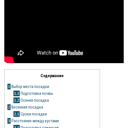
Яблоня
Овощи
Картошка
Огурец
Помидоры
Цветы
Содержание
Орхидея
1
Выбор места посадки
1.1
Подготовка почвы
Драцена
1.2
Осеняя посадка
2
Весенняя посадка
Замиокулькас
2.1
Сроки посадки
Петуния
3
Расстояние между кустами
3.1
Подготовка саженцев