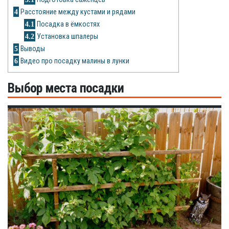
Рецепты
4
Расстояние между кустами и рядами
4.1
Посадка в ёмкостях
О сайте
4.2
Установка шпалеры
5
Выводы
6
Видео про посадку малины в лунки
Выбор места посадки