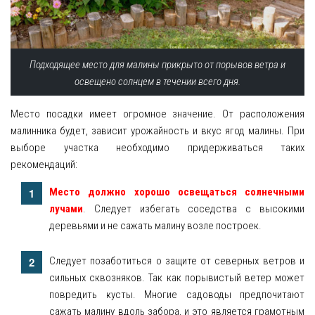
Подходящее место для малины прикрыто от порывов ветра и
освещено солнцем в течении всего дня.
Место посадки имеет огромное значение. От расположения
малинника будет, зависит урожайность и вкус ягод малины. При
выборе участка необходимо придерживаться таких
рекомендаций:
Место должно хорошо освещаться солнечными
лучами
. Следует избегать соседства с высокими
деревьями и не сажать малину возле построек.
Следует позаботиться о защите от северных ветров и
сильных сквозняков. Так как порывистый ветер может
повредить кусты. Многие садоводы предпочитают
сажать малину вдоль забора, и это является грамотным