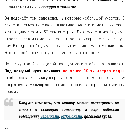
Нельзя не отметить ещё один менее затребованный метод
посадки малины как
посадка в ёмкостях
.
Он подойдёт тем садоводам, у которых небольшой участок. В
качестве емкости служит пластмассовое или металлическое
ведро диаметром в 50 сантиметров. Дно ёмкости необходимо
отрезать, затем поместить её полностью в заранее выкопанную
яму. В ведро необходимо засыпать грунт вперемешку с навозом.
Этот способ препятствует, размножению проросли.
После кустовой и рядовой посадки малину обильно поливают.
Под каждый куст вливают
не менее 10-ти литров воды
.
Чтобы сохранить влагу и препятствовать росту сорняков почву
вокруг куста мульчируют с помощью опилок, перегноя, хвои или
соломы.
Следует отметить, что малину можно выращивать не
только с помощью саженцев, а ещё побегами
замещения,
черенками
,
отпрысками
, делением куста.