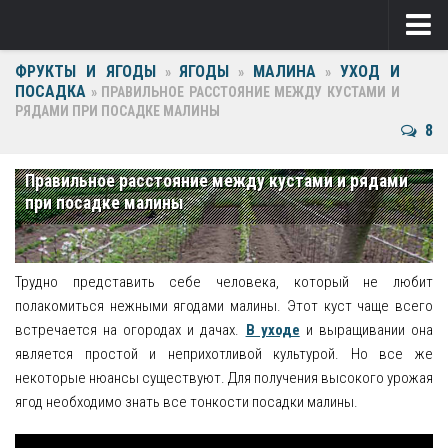
ФРУКТЫ И ЯГОДЫ
ЯГОДЫ
МАЛИНА
УХОД И
Ягоды
»
»
»
ПОСАДКА
»
ПРАВИЛЬНОЕ РАССТОЯНИЕ МЕЖДУ КУСТАМИ И
РЯДАМИ ПРИ ПОСАДКЕ МАЛИНЫ
Виноград
8
Клубника
Правильное расстояние между кустами и рядами
Крыжовник
при посадке малины
Малина
Фрукты
Трудно представить себе человека, который не любит
полакомиться нежными ягодами малины. Этот куст чаще всего
Груша
встречается на огородах и дачах.
В уходе
и выращивании она
является простой и неприхотливой культурой. Но все же
Ежевика
некоторые нюансы существуют. Для получения высокого урожая
ягод необходимо знать все тонкости посадки малины.
Слива
Черешня