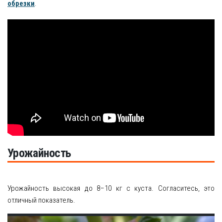
обрезки
.
Урожайность
Урожайность высокая до 8–10 кг с куста. Согласитесь, это
отличный показатель.