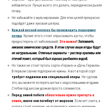
избавляться. Лучше всего это делать, периодически рыхля
почву;
Не забывайте о мульчировании. Для этих целей прекрасно
подойдёт даже луковая шелуха;
Каждой весной неплохо бы производить подкормку
почвы
. Кроме этого стоит опрыскивать кусты, чтобы
предостеречь от заболеваний.
Это важно
!
Запомните,
никаких химических средств. В этом случае ваши ягоды будут
не натуральными. Отличные варианты – раствор крапивы или
птичий помет, который был хорошо разбавлен водой;
Но также не стоит путать сорта «Геракл» и «Дочь Геракла».
В первом случае подпорки не нужны. А вот второй сорт
требует подвязки или специальной опоры
. Не сделав
это, вы можете потерять ветки с недоспевшими ягодами.
Стебли под весом урожая просто сломаются;
Перед зимой побеги
обязательно нужно пригнуть к
земле
, иначе они погибнут от морозов
. Если нет снега, а
холода стоят крепкие, не поленитесь накрыть малинник