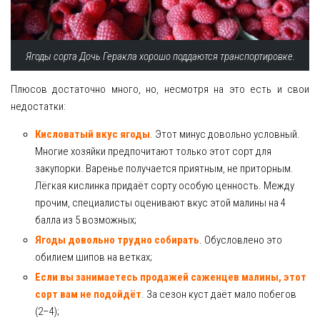
Ягоды сорта Дочь Геракла хорошо поддаются транспортировке.
Плюсов достаточно много, но, несмотря на это есть и свои
недостатки:
Кисловатый вкус ягоды
. Этот минус довольно условный.
Многие хозяйки предпочитают только этот сорт для
закупорки. Варенье получается приятным, не приторным.
Лёгкая кислинка придаёт сорту особую ценность. Между
прочим, специалисты оценивают вкус этой малины на 4
балла из 5 возможных;
Ягоды довольно трудно собирать
. Обусловлено это
обилием шипов на ветках;
Если вы занимаетесь продажей саженцев малины, этот
сорт вам не подойдёт
. За сезон куст даёт мало побегов
(2–4);