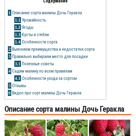
Содержание
Яблоня
1
Описание сорта малины Дочь Геракла
1.1
Урожайность
Овощи
1.2
Ягоды
1.3
Кусты и стебли
Картошка
1.4
Особенности сорта
2
Выясняем преимущества и недостатки сорта
Огурец
3
Правильно выбираем место для посадки
Помидоры
3.1
Полезные советы
4
Садим малину по всем правилам
Цветы
4.1
Особенности ухода за сортом
5
Отзывы
Орхидея
6
Видео про сорт малины Дочь Геракла
Драцена
Описание сорта малины Дочь Геракла
Замиокулькас
Петуния