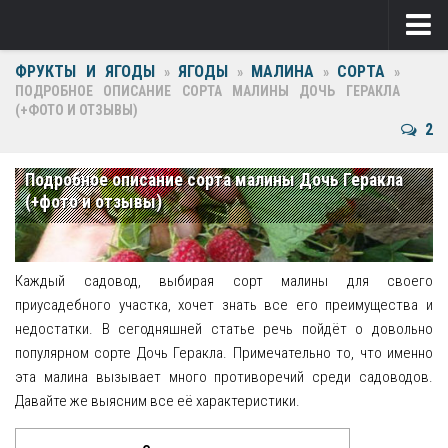
ФРУКТЫ И ЯГОДЫ
ЯГОДЫ
МАЛИНА
СОРТА
Ягоды
»
»
»
»
ПОДРОБНОЕ ОПИСАНИЕ СОРТА МАЛИНЫ ДОЧЬ ГЕРАКЛА
(+ФОТО И ОТЗЫВЫ)
Виноград
2
Клубника
Подробное описание сорта малины Дочь Геракла
Крыжовник
(+фото и отзывы)
Малина
Фрукты
Каждый садовод, выбирая сорт малины для своего
приусадебного участка, хочет знать все его преимущества и
Груша
недостатки. В сегодняшней статье речь пойдёт о довольно
популярном сорте Дочь Геракла. Примечательно то, что именно
Ежевика
эта малина вызывает много противоречий среди садоводов.
Давайте же выясним все её характеристики.
Слива
Черешня