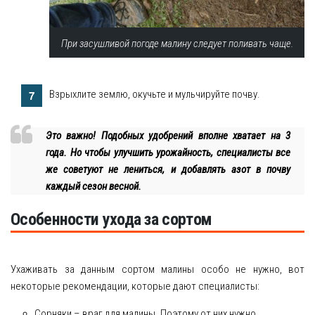
При засушливой погоде малину следует поливать чаще.
Взрыхлите землю, окучьте и мульчируйте почву.
Это важно! Подобных удобрений вполне хватает на 3
года. Но чтобы улучшить урожайность, специалисты все
же советуют не лениться, и добавлять азот в почву
каждый сезон весной.
Особенности ухода за сортом
Ухаживать за данным сортом малины особо не нужно, вот
некоторые рекомендации, которые дают специалисты:
Сорняки – враг для малины. Поэтому от них нужно