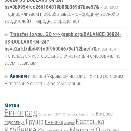
hs=0b9954fcc266184819b88b369d7bee57&
к записи
Подкармливаем и обрабатываем смородину весной от
вредителей (+ народные средства)
Transfer to you. GO >>> graph.org/BALANCE-36824-
US-DOLLARS-04-24?
hs=c2afd7dbd49fc0f95904679af12baef7&
к записи
Используем картофельные очистки для смородины по
всем правилам
Аноним
к записи
Укрываем на зиму ТУИ по регионам
– полезные советы и рекомендации
Метки
Виноград
Вопросы
Вопросы КЛЕМАТИС
Вопросы папоротник
Груша
Картошка
Ежевика
подсолнух
Завтрак
Клубника
Малина
Огурцы
Крыжовник