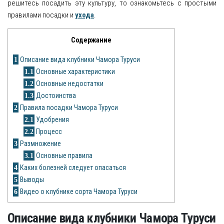
решитесь посадить эту культуру, то ознакомьтесь с простыми
правилами посадки и
ухода
.
Яблоня
Содержание
Овощи
1
Описание вида клубники Чамора Туруси
Картошка
1.1
Основные характеристики
1.2
Основные недостатки
Огурец
1.3
Достоинства
Помидоры
2
Правила посадки Чамора Туруси
2.1
Удобрения
Цветы
2.2
Процесс
3
Размножение
Орхидея
3.1
Основные правила
4
Каких болезней следует опасаться
Драцена
5
Выводы
Замиокулькас
6
Видео о клубнике сорта Чамора Туруси
Петуния
Описание вида клубники Чамора Туруси