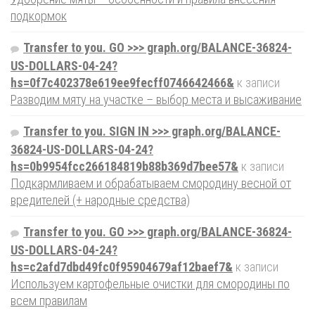
подкормок
Transfer to you. GO >>> graph.org/BALANCE-36824-
US-DOLLARS-04-24?
hs=0f7c402378e619ee9fecff0746642466&
к записи
Разводим мяту на участке – выбор места и высаживание
Transfer to you. SIGN IN >>> graph.org/BALANCE-
36824-US-DOLLARS-04-24?
hs=0b9954fcc266184819b88b369d7bee57&
к записи
Подкармливаем и обрабатываем смородину весной от
вредителей (+ народные средства)
Transfer to you. GO >>> graph.org/BALANCE-36824-
US-DOLLARS-04-24?
hs=c2afd7dbd49fc0f95904679af12baef7&
к записи
Используем картофельные очистки для смородины по
всем правилам