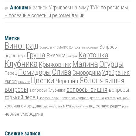
Аноним
к записи
Укрываем на зиму ТУИ по регионам
– полезные советы и рекомендации
Метки
Виноград
Вопросы
Вопросы КЛЕМАТИС
Вопросы папоротник
Груша
Картошка
Ежевика
подсолнух
Завтрак
Клубника
Малина
Огурцы
Крыжовник
Помидоры
Слива
Смородина
Удобрения
Перец
Цветки
Яблоня
вишня
Черешня
Укроп
Хвойник
вопросы
вопросы вишня
вопросы
вопросы Клубника
горький перец
вопросы укроп
деревья
вопросы огурец
колбаса
кольраби
красная смородина
подсолнух
мята
рецепт
лук
морковка
однолетние
розы
чёрная смородина
Свежие записи