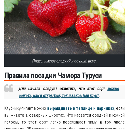
Плоды имеют сладкий и сочный вкус.
Правила посадки Чамора Туруси
Для начала следует отметить, что этот сорт
можно
сажать, как в открытый, так и закрытый грунт
.
Клубнику-гигант можно
выращивать в теплице и парниках
, если
вы живете в северных широтах. Что касается средней и южной
полосы, то этот сорт легко переживает зиму, в том числе
морозы до -35 градусов, при этом без использования укрывного