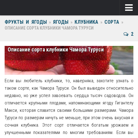
ФРУКТЫ И ЯГОДЫ
ЯГОДЫ
КЛУБНИКА
СОРТА
Ягоды
»
»
»
»
ОПИСАНИЕ СОРТА КЛУБНИКИ ЧАМОРА ТУРУСИ
2
Виноград
Клубника
Описание сорта клубники Чамора Туруси
Крыжовник
Малина
Если вы любитель клубники, то, наверняка, захотите узнать о
Фрукты
таком сорте, как Чамора Туруси. Он был выведен относительно
недавно, но уже успел завоевать сердца тысяч садоводов. Он
Груша
отличается крупными плодами, напоминающими ягоду Гигантелу
Макси, которая славится своими большими размерами. Чамора
Ежевика
Туруси по размерам ничуть не меньше, при этом очень вкусная и
сочная клубника. Этот сорт отличается богатым урожаем и
Слива
улучшенными показателями по многим требованиям. Если вы
Черешня