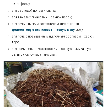
нитрофоску;
для дерновой почвы – опилки;
для тяжёлых глинистых – речной песок;
для почв с низким показателем кислотности –
доломитовую или известняковую муку
, золу;
для почв с повышенным щелочным составом – хвою и
торф;
для повышения кислотности используют аммиачную
селитру или сульфат аммония.