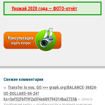
Урожай 2020 года — ФОТО-отчёт
Свежие комментарии
Transfer to you. GO >>> graph.org/BALANCE-36824-
US-DOLLARS-04-24?
hs=5ef52f6ff9f2a5f4e689794314ba2733&
к записи
Удобрение мяты – особенности и правила внесения