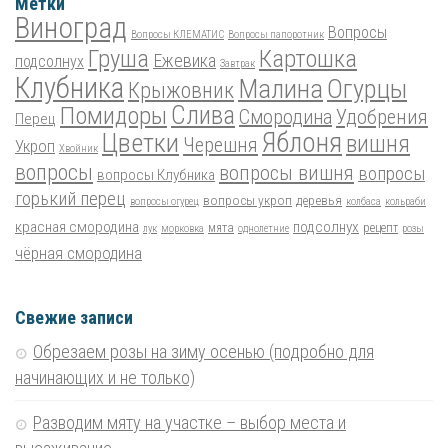
Метки
Виноград
Вопросы
Вопросы КЛЕМАТИС
Вопросы папоротник
Груша
Картошка
Ежевика
подсолнух
Завтрак
Клубника
Малина
Огурцы
Крыжовник
Помидоры
Слива
Смородина
Удобрения
Перец
Цветки
Яблоня
вишня
Черешня
Укроп
Хвойник
вопросы
вопросы вишня
вопросы
вопросы Клубника
горький перец
вопросы укроп
деревья
вопросы огурец
колбаса
кольраби
красная смородина
подсолнух
мята
рецепт
лук
морковка
однолетние
розы
чёрная смородина
Свежие записи
Обрезаем розы на зиму осенью (подробно для
начинающих и не только)
Разводим мяту на участке – выбор места и