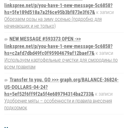
linkspree.net/p/you-have-1-new-message-5c6858?
hs=5fe189d518a7a2f6ce95b3bf873e3f67&
к записи
Обрезаем розы на зиму осенью (подробно для
начинающих и не только)
NEW MESSAGE #593373 OPEN ->>
linkspree.net/p/you-have-1-new-message-5c6858?
hs=c2afd7dbd49fc0f95904679af12baef7&
к записи
Используем картофельные очистки для смородины по
всем правилам
Transfer to you. GO >>> graph.org/BALANCE-36824-
US-DOLLARS-04-24?
hs=5ef52f6ff9f2a5f4e689794314ba2733&
к записи
Удобрение мяты – особенности и правила внесения
подкормок