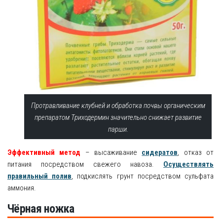
Протравливание клубней и обработка почвы органическим
препаратом Триходермин значительно снижает развитие
парши.
Эффективный метод
– высаживание
сидератов
, отказ от
питания посредством свежего навоза.
Осуществлять
правильный полив
, подкислять грунт посредством сульфата
аммония.
Чёрная ножка