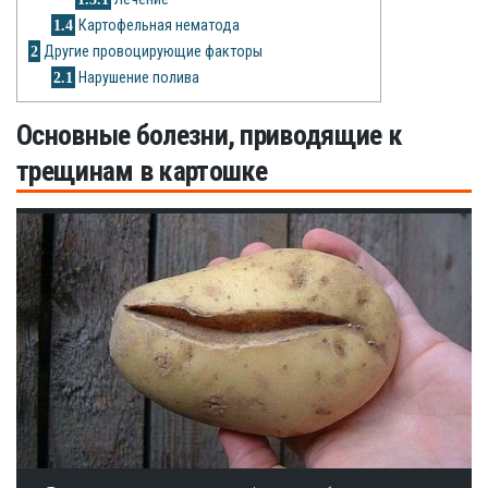
Рецепты
1.4
Картофельная нематода
2
Другие провоцирующие факторы
О сайте
2.1
Нарушение полива
Основные болезни, приводящие к
трещинам в картошке