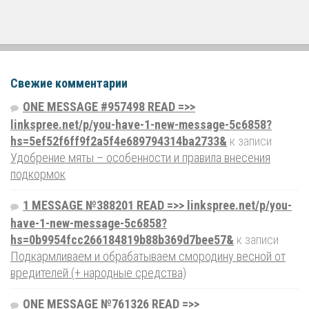
Свежие комментарии
ONE MESSAGE #957498 READ =>>
linkspree.net/p/you-have-1-new-message-5c6858?
hs=5ef52f6ff9f2a5f4e689794314ba2733&
к записи
Удобрение мяты – особенности и правила внесения
подкормок
1 MESSAGE №388201 READ =>> linkspree.net/p/you-
have-1-new-message-5c6858?
hs=0b9954fcc266184819b88b369d7bee57&
к записи
Подкармливаем и обрабатываем смородину весной от
вредителей (+ народные средства)
ONE MESSAGE №761326 READ =>>