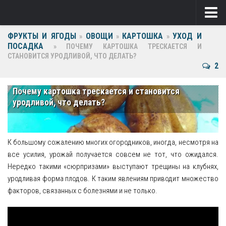
ФРУКТЫ И ЯГОДЫ
ОВОЩИ
КАРТОШКА
УХОД И
Ягоды
»
»
»
ПОСАДКА
»
ПОЧЕМУ КАРТОШКА ТРЕСКАЕТСЯ И
СТАНОВИТСЯ УРОДЛИВОЙ, ЧТО ДЕЛАТЬ?
Виноград
2
Клубника
Почему картошка трескается и становится
Крыжовник
уродливой, что делать?
Малина
Фрукты
К большому сожалению многих огородников, иногда, несмотря на
все усилия, урожай получается совсем не тот, что ожидался.
Груша
Нередко такими «сюрпризами» выступают трещины на клубнях,
уродливая форма плодов. К таким явлениям приводит множество
Ежевика
факторов, связанных с болезнями и не только.
Слива
Черешня