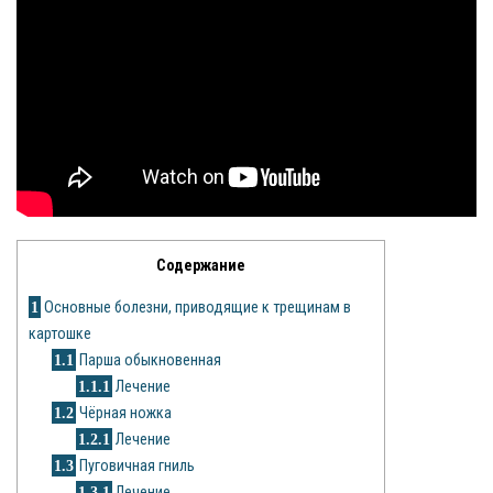
Яблоня
Овощи
Картошка
Огурец
Помидоры
Содержание
Цветы
1
Основные болезни, приводящие к трещинам в
Орхидея
картошке
1.1
Парша обыкновенная
Драцена
1.1.1
Лечение
1.2
Чёрная ножка
Замиокулькас
1.2.1
Лечение
Петуния
1.3
Пуговичная гниль
1.3.1
Лечение