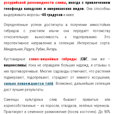
уссурийской разновидности сливы
, иногда с привлечением
генофонда канадских и американских видов.
Они способны
выдерживать морозы
-40 градусов
и ниже.
Определённые успехи достигнуты в получении зимостойких
гибридов с участием алычи: она передаёт потомству
относительную выносливость к подопреванию. Это
перспективное направление в селекции. Интересные сорта:
Миндальная
,
Радуга
,
Рубин
,
Янтарь
.
Кустовидные
сливо-вишнёвые гибриды
(
СВГ
, они же –
вишнесливы
) пока не оправдали больших надежд, и отзывы о
них противоречивые. Многие садоводы отмечают, что растения
подмерзают, подопревают, страдают от зимнего иссушения,
сильно повреждаются тлёй
. Возможно, дальнейшая селекция
даст лучшие результаты.
Саженцы культурных слив бывают привитые или
корнесобственные – из поросли, отводков, зелёных черенков.
Практикуют и семенное размножение (посев косточек). До 90%