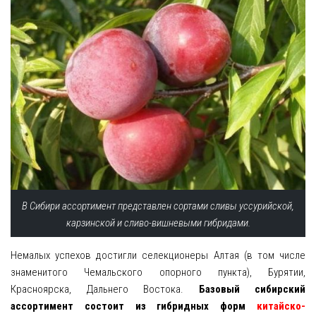
В Сибири ассортимент представлен сортами сливы уссурийской,
карзинской и сливо-вишневыми гибридами.
Немалых успехов достигли селекционеры Алтая (в том числе
знаменитого Чемальского опорного пункта), Бурятии,
Красноярска, Дальнего Востока.
Базовый сибирский
ассортимент состоит из гибридных форм
китайско-