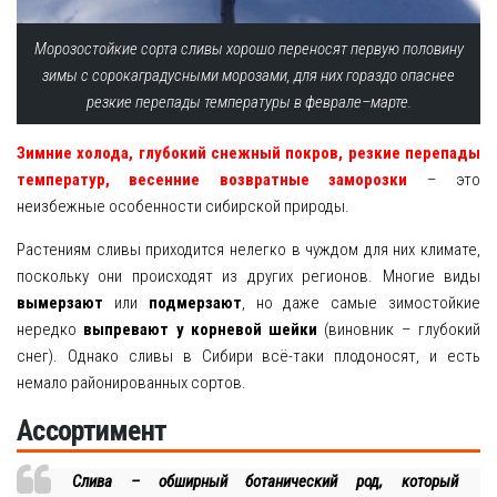
Морозостойкие сорта сливы хорошо переносят первую половину
зимы с сорокаградусными морозами, для них гораздо опаснее
резкие перепады температуры в феврале–марте.
Зимние холода, глубокий снежный покров, резкие перепады
температур, весенние возвратные заморозки
– это
неизбежные особенности сибирской природы.
Растениям сливы приходится нелегко в чуждом для них климате,
поскольку они происходят из других регионов. Многие виды
вымерзают
или
подмерзают
, но даже самые зимостойкие
нередко
выпревают у корневой шейки
(виновник – глубокий
снег). Однако сливы в Сибири всё-таки плодоносят, и есть
немало районированных сортов.
Ассортимент
Слива – обширный ботанический род, который