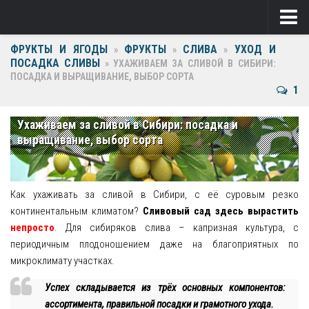
ФРУКТЫ И ЯГОДЫ
ФРУКТЫ
СЛИВА
УХОД И
Ягоды
»
»
»
ПОСАДКА СЛИВЫ
»
УХАЖИВАЕМ ЗА СЛИВОЙ В СИБИРИ:
ПОСАДКА И ВЫРАЩИВАНИЕ, ВЫБОР СОРТА
Виноград
1
Клубника
Ухаживаем за сливой в Сибири: посадка и
Крыжовник
выращивание, выбор сорта
Малина
Фрукты
Как ухаживать за сливой в Сибири, с её суровым резко
континентальным климатом?
Сливовый сад здесь вырастить
Груша
непросто
. Для сибиряков слива – капризная культура, с
периодичным плодоношением даже на благоприятных по
Ежевика
микроклимату участках.
Слива
Успех складывается из трёх основных компонентов:
ассортимента, правильной посадки и грамотного ухода.
Черешня