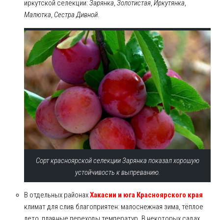
иркутской селекции:
Зарянка
,
Золотистая
,
Иркутянка
,
Малютка
,
Сестра Дивной
.
Сорт красноярской селекции Зарянка показал хорошую
устойчивость к выпреванию.
В отдельных районах
Хакасии и юга Красноярского края
климат для слив благоприятен: малоснежная зима, тёплое
лето, плавные переходы температур. В некоторых садах