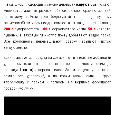
На слишком плодородных землях деревца «
жируют
», выпускают
множество длинных рыхлых побегов, сильно поражаются тлёй,
плохо зимуют. Если грунт бедноватый, то в посадочную яму
размером 60 см вносят ведро компоста, стакан древесной золы,
200 г
суперфосфата,
100 г
сернокислого калия,
50 г
извести-
пушонки; в тяжёлую глинистую почву добавляют ведро песка.
Все компоненты перемешивают, сверху насыпают чистую
лёгкую землю.
Если планируется посадка на холмик, то питательные добавки (в
удвоенном количестве) рассыпают по поверхности почвы (на
площади
1 кв. м
) и перекапывают. Затем по центру насыпают
землю без удобрений, а по краям возвышения – грунт
вперемешку с песком и гравием. На вершине формируют
посадочную лунку.