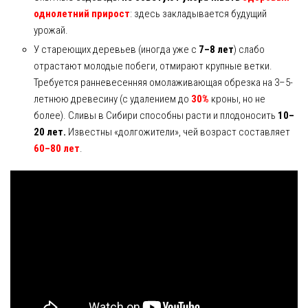
однолетний прирост
: здесь закладывается будущий
урожай.
У стареющих деревьев (иногда уже с
7–8 лет
) слабо
отрастают молодые побеги, отмирают крупные ветки.
Требуется ранневесенняя омолаживающая обрезка на 3–5-
летнюю древесину (с удалением до
30%
кроны, но не
более). Сливы в Сибири способны расти и плодоносить
10–
20 лет.
Известны «долгожители», чей возраст составляет
60–80 лет
.