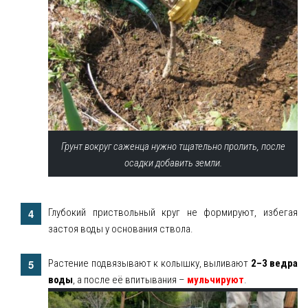
Грунт вокруг саженца нужно тщательно пролить, после
осадки добавить земли.
Глубокий приствольный круг не формируют, избегая
застоя воды у основания ствола.
Растение подвязывают к колышку, выливают
2–3 ведра
воды
, а после её впитывания –
мульчируют
.