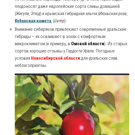
плодоносят даже европейские сорта сливы домашней
(
Жигули
,
Этюд
) и крымская гибридная алыча (
Июньская роза
,
Кубанская комета
,
Шатёр
).
Внимание сибиряков привлекают современные уральские
гибриды – их осваивают в зонах с комфортным
микроклиматом (к примеру, в
Омской области
). Из старых
сортов хорошие отзывы у
Гордости Урала
. Погодные
условия
Новосибирской области
для уральских слив
неблагоприятны.