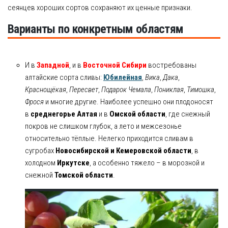
сеянцев хороших сортов сохраняют их ценные признаки.
Варианты по конкретным областям
И в
Западной
, и в
Восточной Сибири
востребованы
алтайские сорта сливы:
Юбилейная
,
Вика
,
Дака
,
Краснощёкая
,
Пересвет
,
Подарок Чемала
,
Пониклая
,
Тимошка
,
Фрося
и многие другие. Наиболее успешно они плодоносят
в
среднегорье Алтая
и в
Омской области
, где снежный
покров не слишком глубок, а лето и межсезонье
относительно тёплые. Нелегко приходится сливам в
сугробах
Новосибирской и Кемеровской области
, в
холодном
Иркутске
, а особенно тяжело – в морозной и
снежной
Томской области
.