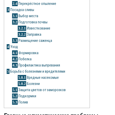
Рецепты
2.4
Перекрёстное опыление
3
Посадка сливы
О сайте
3.1
Выбор места
3.2
Подготовка почвы
3.2.1
Известкование
3.2.2
Заправка
3.3
Размещение саженца
4
Уход
4.1
Формировка
4.2
Побелка
4.3
Профилактика выпревания
5
Борьба с болезнями и вредителями
5.0.1
Вредные насекомые
5.0.2
Болезни
5.1
Защита цветов от заморозков
5.2
Подкормки
5.3
Полив