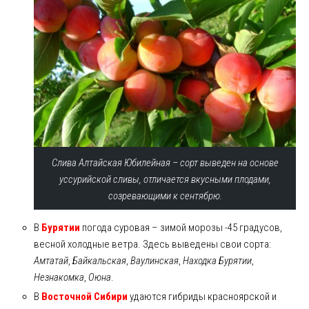
Слива Алтайская Юбилейная – сорт выведен на основе
уссурийской сливы, отличается вкусными плодами,
созревающими к сентябрю.
В
Бурятии
погода суровая – зимой морозы -45 градусов,
весной холодные ветра. Здесь выведены свои сорта:
Амтатай
,
Байкальская
,
Ваулинская
,
Находка Бурятии
,
Незнакомка
,
Оюна
.
В
Восточной Сибири
удаются гибриды красноярской и