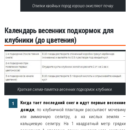
Опилки хвойных пород хорошо окисляют почву.
Календарь весенних подкормок для
клубники (до цветения)
Краткая схема-памятка весенних подкормок клубники.
Когда тает последний снег и идут первые весенние
дожди
, по клубничной плантации рассыпают мочевину
или аммиачную селитру, а на кислых землях –
кальциевую селитру. На 1 квадратный метр грядки