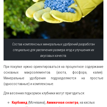
Состав комплексных минеральных удобрений разработан
специально для увеличения размера ягод и улучшения их
вкусовых качеств.
При покупке нужно ориентироваться на процентное содержание
основных макроэлементов (азота, фосфора, калия).
Минеральные удобрения подразделяются на простые
(односоставные) и комплексные.
Для весенних подкормок клубники могут пригодиться:
Карбамид
(Мочевина),
Аммиачная селитра
, на кислых