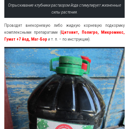
Опрыскивание клубники раствором йода стимулирует жизненные
силы растения.
Проводят внекорневую либо жидкую корневую подкормку
комплексными препаратами (
Цитовит, Полигро, Микромикс,
Гумат +7 йод, Маг-Бор
и т. п. – по инструкции).