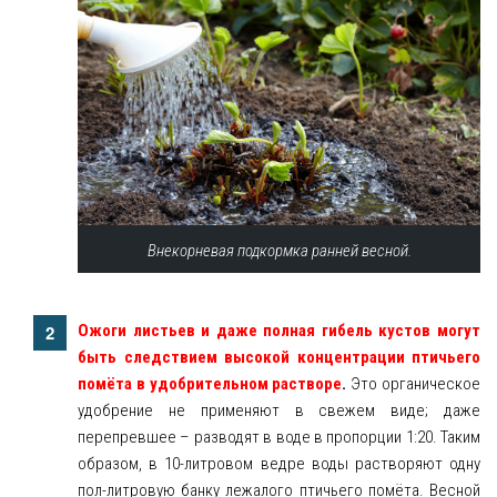
Внекорневая подкормка ранней весной.
Ожоги листьев и даже полная гибель кустов могут
быть следствием высокой концентрации птичьего
помёта в удобрительном растворе
.
Это органическое
удобрение не применяют в свежем виде; даже
перепревшее – разводят в воде в пропорции 1:20. Таким
образом, в 10-литровом ведре воды растворяют одну
пол-литровую банку лежалого птичьего помёта. Весной