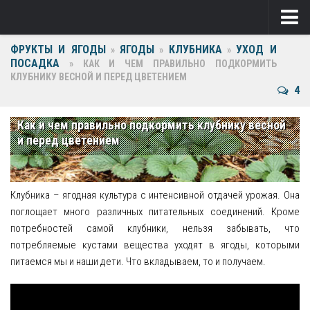
ФРУКТЫ И ЯГОДЫ
ЯГОДЫ
КЛУБНИКА
УХОД И
Ягоды
»
»
»
ПОСАДКА
»
КАК И ЧЕМ ПРАВИЛЬНО ПОДКОРМИТЬ
КЛУБНИКУ ВЕСНОЙ И ПЕРЕД ЦВЕТЕНИЕМ
Виноград
4
Клубника
Как и чем правильно подкормить клубнику весной
Крыжовник
и перед цветением
Малина
Фрукты
Клубника – ягодная культура с интенсивной отдачей урожая. Она
поглощает много различных питательных соединений. Кроме
Груша
потребностей самой клубники, нельзя забывать, что
потребляемые кустами вещества уходят в ягоды, которыми
Ежевика
питаемся мы и наши дети. Что вкладываем, то и получаем.
Слива
Черешня