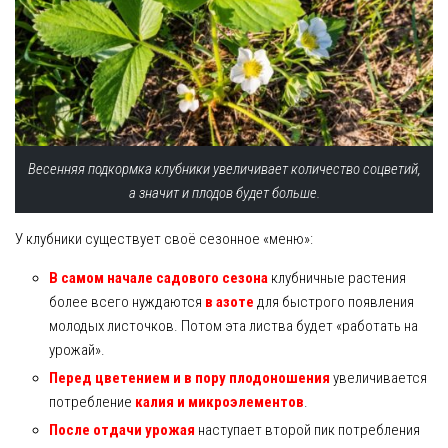
Весенняя подкормка клубники увеличивает количество соцветий,
а значит и плодов будет больше.
У клубники существует своё сезонное «меню»:
В самом начале садового сезона
клубничные растения
более всего нуждаются
в азоте
для быстрого появления
молодых листочков. Потом эта листва будет «работать на
урожай».
Перед цветением и в пору плодоношения
увеличивается
потребление
калия и микроэлементов
.
После отдачи урожая
наступает второй пик потребления