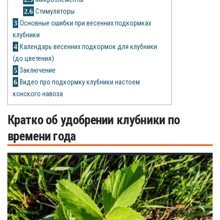
Рецепты
2.6
Стимуляторы
3
Основные ошибки при весенних подкормках
О сайте
клубники
4
Календарь весенних подкормок для клубники
(до цветения)
5
Заключение
6
Видео про подкормку клубники настоем
конского навоза
Кратко об удобрении клубники по
времени года