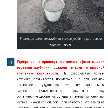
Вплоть до цветения клубнику можно удобрять раствором
жидкого навоза.
Удобрения не принесут желаемого эффекта, если
растения клубники посажены в грунт с высокой
степенью кислотности
. На слабокислых почвах
клубника развивается нормально. Но при сильной
кислотности ухудшается усвоение питательных
веществ. Дополнительно подкисляют почву
органические удобрения, мочевина и аммиачная селитра,
мульча из хвои или опилок. Если известно, что земля на