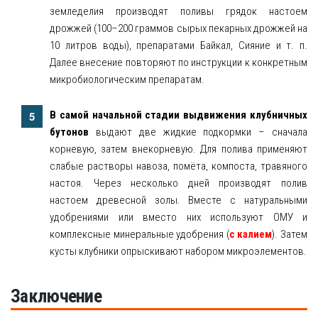
земледелия производят поливы грядок настоем
дрожжей (100–200 граммов сырых пекарных дрожжей на
10 литров воды), препаратами Байкал, Сияние и т. п.
Далее внесение повторяют по инструкции к конкретным
микробиологическим препаратам.
В самой начальной стадии выдвижения клубничных
бутонов
выдают две жидкие подкормки – сначала
корневую, затем внекорневую. Для полива применяют
слабые растворы навоза, помёта, компоста, травяного
настоя. Через несколько дней производят полив
настоем древесной золы. Вместе с натуральными
удобрениями или вместо них используют ОМУ и
комплексные минеральные удобрения (
с калием
). Затем
кусты клубники опрыскивают набором микроэлементов.
Заключение