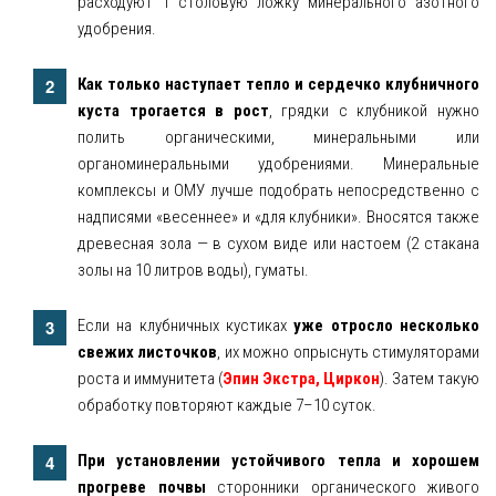
расходуют 1 столовую ложку минерального азотного
удобрения.
Как только наступает тепло и сердечко клубничного
куста трогается в рост
, грядки с клубникой нужно
полить органическими, минеральными или
органоминеральными удобрениями. Минеральные
комплексы и ОМУ лучше подобрать непосредственно с
надписями «весеннее» и «для клубники». Вносятся также
древесная зола — в сухом виде или настоем (2 стакана
золы на 10 литров воды), гуматы.
Если на клубничных кустиках
уже отросло несколько
свежих листочков
, их можно опрыснуть стимуляторами
роста и иммунитета (
Эпин Экстра, Циркон
). Затем такую
обработку повторяют каждые 7–10 суток.
При установлении устойчивого тепла и хорошем
прогреве почвы
сторонники органического живого