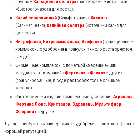
почвах –
Кальциевая селитра
(растворимые источники
«быстрого» азота для роста).
Калий сернокислый
(Сульфат калия),
Калимаг
(Калимагнезия),
калийная селитра
(источники калия для
цветения).
Нитрофоска
,
Нитроаммофоска, Азофоска
(традиционные
комплексные удобрения в гранулах, тяжело растворяются
в воде).
Фирменные комплексы с пометкой «весенние» или
«ягодные»: от компаний
«Фертика», «Фаско»
и других
(гранулированные, в воде растворяются не слишком
хорошо).
Растворимые и жидкие комплексные удобрения:
Агрикола,
Фертика Люкс, Кристалон, Здравень, Мультифлор,
Флоровит
и другие.
Лучше приобретать минеральные удобрения надёжных фирм с
хорошей репутацией.