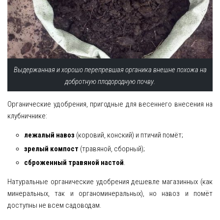
Выдержанная и хорошо перепревшая органика внешне похожа на
добротную плодородную почву.
Органические удобрения, пригодные для весеннего внесения на
клубничнике:
лежалый навоз
(коровий, конский) и птичий помёт;
зрелый компост
(травяной, сборный);
сброженный травяной настой
.
Натуральные органические удобрения дешевле магазинных (как
минеральных, так и органоминеральных), но навоз и помёт
доступны не всем садоводам.