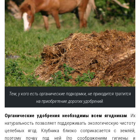
Тем, у кого есть органические подкормки, не приходится тратится
на приобретение дорогих удобрений.
Органические удобрения необходимы всем ягодникам
. Их
натуральность позволяет поддерживать экологическую чистоту
целебных ягод. Клубника близко соприкасается с землёй,
поэтому почву под ней (по соображениям гигиены и