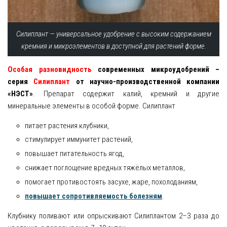
Силиплант — универсальное удобрение с высоким содержанием
кремния и микроэлементов в доступной для растений форме.
Особая разновидность
современных микроудобрений –
серия
Силиплант
от научно-производственной компании
«НЭСТ»
. Препарат содержит калий, кремний и другие
минеральные элементы в особой форме. Силиплант
питает растения клубники,
стимулирует иммунитет растений,
повышает питательность ягод,
снижает поглощение вредных тяжёлых металлов,
помогает противостоять засухе, жаре, похолоданиям,
повышает сопротивляемость болезням
.
Клубнику поливают или опрыскивают Силиплантом 2–3 раза до