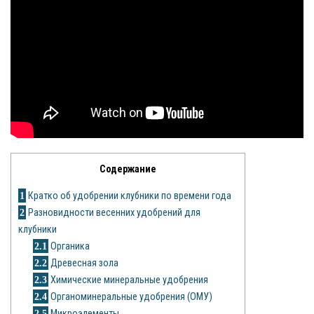
Яблоня
Овощи
Картошка
Огурец
Помидоры
Содержание
Цветы
1
Кратко об удобрении клубники по времени года
Орхидея
2
Разновидности весенних удобрений для
клубники
Драцена
2.1
Органика
2.2
Древесная зола
Замиокулькас
2.3
Химические минеральные удобрения
Петуния
2.4
Органоминеральные удобрения (ОМУ)
2.5
Микроэлементы