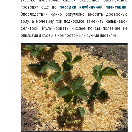
участке избыточно кислая, серьёзное раскисление
проводят ещё до
посадки клубничной плантации
.
Впоследствии нужно регулярно вносить древесную
золу, а мочевину при подкормке заменить кальциевой
селитрой. Мульчировать кислые почвы полезнее не
опилками и хвоёй, а компостом или сухими листьями.