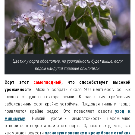
Цветки у сорта обоеполые, но урожайность будет выше, если
рядом найдутся хорошие опылители.
Сорт этот
самоплодный
, что способствует высокой
урожайности
. Можно собрать около 200 центнеров сочных
плодов с одного гектара земли. К различным грибковым
заболеваниям сорт крайне устойчив. Плодовая гниль и парша
появляется крайне редко. Это позволяет свести
уход к
минимуму
. Низкий уровень зимостойкости несомненно
относится к недостаткам этого сорта. Однако выход есть, так
как можно провести
плановую прививку в крону более стойких