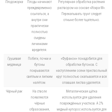
Плодожорка
Плоды начинают
Регулярная обработка растения
преждевременно
раствором на основе «Искра-М».
осыпаться, а
Перекапывать грунт следует
внутри они
отныне более тщательно.
практически
полностью
съедены
личинками
вредителя.
Грушевая
Побеги, почки и
«Фуфанон» понадобится для
медяница
бутоны
обработки бутонов. С
покрываются
наступлением осени приствольный
светлым и липким
круг полностью окапывается и вся
налётом.
опавшая листва удаляется.
Чёрный рак
На стволе
Металлическая щётка
появляются
используется для удаления
чёрные
повреждённых участков. А 2%
образования,
медный купорос используется для