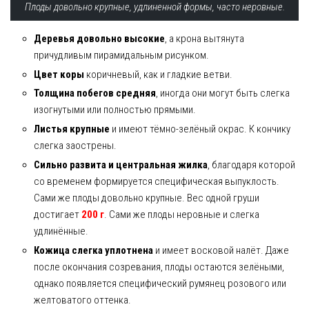
Плоды довольно крупные, удлиненной формы, часто неровные.
Деревья довольно высокие
, а крона вытянута
причудливым пирамидальным рисунком.
Цвет коры
коричневый, как и гладкие ветви.
Толщина побегов средняя
, иногда они могут быть слегка
изогнутыми или полностью прямыми.
Листья крупные
и имеют тёмно-зелёный окрас. К кончику
слегка заострены.
Сильно развита и центральная жилка
, благодаря которой
со временем формируется специфическая выпуклость.
Сами же плоды довольно крупные. Вес одной груши
достигает
200 г
. Сами же плоды неровные и слегка
удлинённые.
Кожица слегка уплотнена
и имеет восковой налёт. Даже
после окончания созревания, плоды остаются зелёными,
однако появляется специфический румянец розового или
желтоватого оттенка.