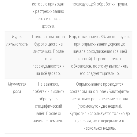
которые приводят
последующей обработки груши.
к растрескиванию
веток и ствола
дерева.
Бурая
Появляются пятна
Бордоская смесь 3% используется
пятнистость
бурого цвета на
при опрыскивании дерева до
листочках. После
начала сокодвижения (ранней
они
весной). Перекоп почвы
перекидываются и
обязателен, поэтому выполнять
на всё дерево.
его следует тщательно.
Мучнистая
На завязях,
Опрыскивание проводится
роса
побегах и листьях
составом на основе «Бактофита»
образуется
несколько раз в течение сезона
специфический
(промежуток две недели).
налёт. После он
Купросил используется только до
начинает темнеть.
цветения, но с перерывом в
несколько недель.