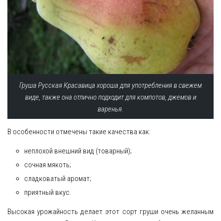
Груша Русская Красавица хороша для употребления в свежем
виде, также она отлично подходит для компотов, джемов и
варенья.
В особенности отмечены такие качества как:
неплохой внешний вид (товарный);
сочная мякоть;
сладковатый аромат;
приятный вкус.
Высокая урожайность делает этот сорт груши очень желанным