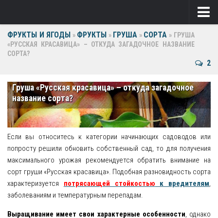
ФРУКТЫ И ЯГОДЫ
ФРУКТЫ
ГРУША
СОРТА
Ягоды
»
»
»
»
ГРУША
«РУССКАЯ КРАСАВИЦА» – ОТКУДА ЗАГАДОЧНОЕ НАЗВАНИЕ
СОРТА?
Виноград
2
Клубника
Груша «Русская красавица» – откуда загадочное
Крыжовник
название сорта?
Малина
Фрукты
Если вы относитесь к категории начинающих садоводов или
попросту решили обновить собственный сад, то для получения
Груша
максимального урожая рекомендуется обратить внимание на
сорт груши «Русская красавица». Подобная разновидность сорта
Ежевика
характеризуется
потрясающей стойкостью
к вредителям
,
заболеваниям и температурным перепадам.
Слива
Выращивание имеет свои характерные особенности
, однако
Черешня