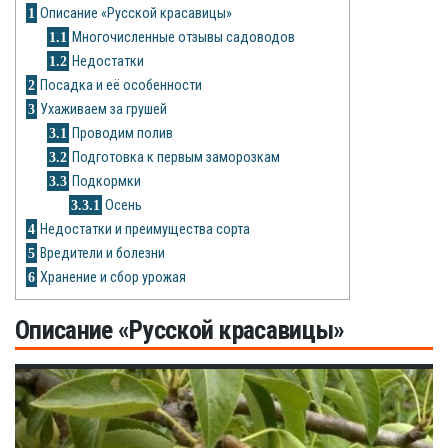
Рецепты
1
Описание «Русской красавицы»
1.1
Многочисленные отзывы садоводов
О сайте
1.2
Недостатки
2
Посадка и её особенности
3
Ухаживаем за грушей
3.1
Проводим полив
3.2
Подготовка к первым заморозкам
3.3
Подкормки
3.3.1
Осень
4
Недостатки и преимущества сорта
5
Вредители и болезни
6
Хранение и сбор урожая
Описание «Русской красавицы»