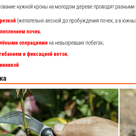
вание нужной кроны на молодом дереве проводят разными 
резкой
(желательно весной до пробуждения почек, а в южных
леплением почек
;
лёными операциями
на невызревших побегах;
гибанием и фиксацией веток
;
ививкой
.
ка