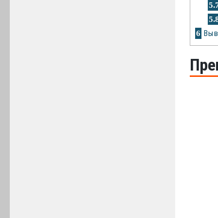
5.
5.
Выв
6
Пре