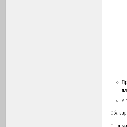
Пр
пл
А 
Оба вар
Сформир