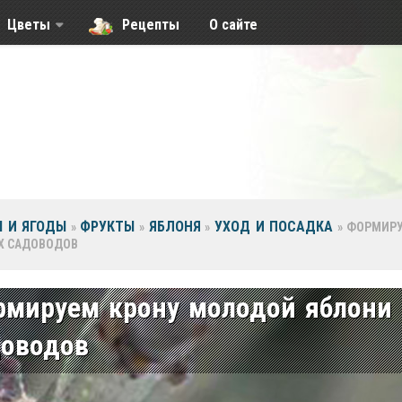
Цветы
Рецепты
О сайте
 И ЯГОДЫ
ФРУКТЫ
ЯБЛОНЯ
УХОД И ПОСАДКА
»
»
»
»
ФОРМИРУ
Х САДОВОДОВ
рмируем крону молодой яблони
доводов