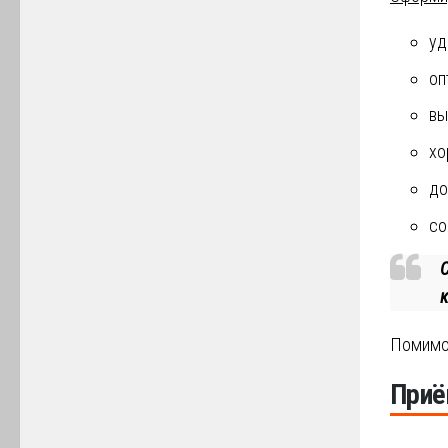
уд
оп
вы
хо
до
со
к
Помимо 
Приё