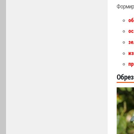
Формиро
об
ос
зе
из
пр
Обрез