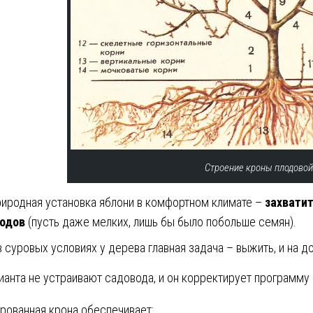
Строение кроны плодовой
иродная установка яблони в комфортном климате –
захватит
одов
(пусть даже мелких, лишь бы было побольше семян).
в суровых условиях у дерева главная задача – выжить, и на д
ианта не устраивают садовода, и он корректирует программу 
ованная крона обеспечивает: