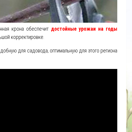
анная крона обеспечит
достойные урожаи на годы
льшой корректировке.
 удобную для садовода, оптимальную для этого региона