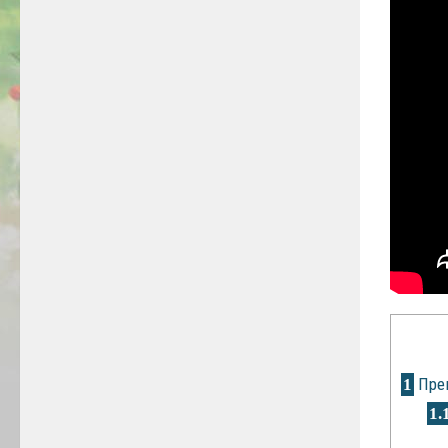
Преи
1
1.