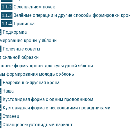
Ослеплением почек
1.1.2
Зелёные операции и другие способы формировки кро
1.1.3
Прививка
1.1.4
Подкормка
2
ирование кроны у яблони
Полезные советы
1
 сильной обрезки
вные формы кроны для культурной яблони
мы формирования молодых яблонь
Разреженно-ярусная крона
1
Чаша
2
Кустовидная форма с одним проводником
3
Кустовидная форма с несколькими проводниками
4
Стланец
5
Стланцево-кустовидный вариант
6