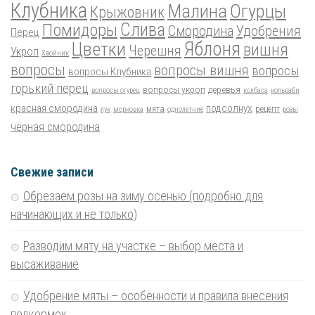
Клубника
Малина
Огурцы
Крыжовник
Помидоры
Слива
Смородина
Удобрения
Перец
Цветки
Яблоня
вишня
Черешня
Укроп
Хвойник
вопросы
вопросы вишня
вопросы
вопросы Клубника
горький перец
вопросы укроп
деревья
вопросы огурец
колбаса
кольраби
красная смородина
подсолнух
мята
рецепт
лук
морковка
однолетние
розы
чёрная смородина
Свежие записи
Обрезаем розы на зиму осенью (подробно для
начинающих и не только)
Разводим мяту на участке – выбор места и
высаживание
Удобрение мяты – особенности и правила внесения
подкормок