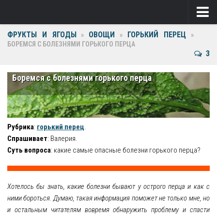
ФРУКТЫ И ЯГОДЫ
ОВОЩИ
ГОРЬКИЙ ПЕРЕЦ
Ягоды
»
»
»
БОРЕМСЯ С БОЛЕЗНЯМИ ГОРЬКОГО ПЕРЦА
3
Виноград
Клубника
Боремся с болезнями горького перца
Крыжовник
Малина
Рубрика
:
горький перец
.
Фрукты
Спрашивает
: Валерия.
Суть вопроса
: какие самые опасные болезни горького перца?
Груша
Ежевика
Хотелось бы знать, какие болезни бывают у острого перца и как с
Слива
ними бороться. Думаю, такая информация поможет не только мне, но
и остальным читателям вовремя обнаружить проблему и спасти
Черешня