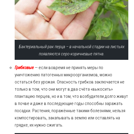
Бактериальный рак перца – в начальной стадии на листьях
появляются серо-коричневые пятна.
Грибковые
— если вовремя не принять меры по
уничтожению патогенных микроорганизмов, можно
остаться без урожая. Опасность грибков заключается не
только в том, что они могут в два счёта «выкосить»
плантацию перцев, но и в том, что возбудители долго живут
в почве и даже в последующие годы способны заражать
посадки. Растения, поражённые такими болезнями, нельзя
компостировать, закапывать в землю или оставлять на
грядке, их нужно сжигать.