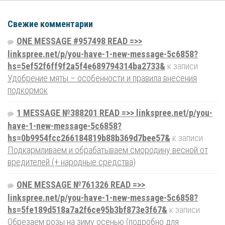
Свежие комментарии
ONE MESSAGE #957498 READ =>>
linkspree.net/p/you-have-1-new-message-5c6858?
hs=5ef52f6ff9f2a5f4e689794314ba2733&
к записи
Удобрение мяты – особенности и правила внесения
подкормок
1 MESSAGE №388201 READ =>> linkspree.net/p/you-
have-1-new-message-5c6858?
hs=0b9954fcc266184819b88b369d7bee57&
к записи
Подкармливаем и обрабатываем смородину весной от
вредителей (+ народные средства)
ONE MESSAGE №761326 READ =>>
linkspree.net/p/you-have-1-new-message-5c6858?
hs=5fe189d518a7a2f6ce95b3bf873e3f67&
к записи
Обрезаем розы на зиму осенью (подробно для