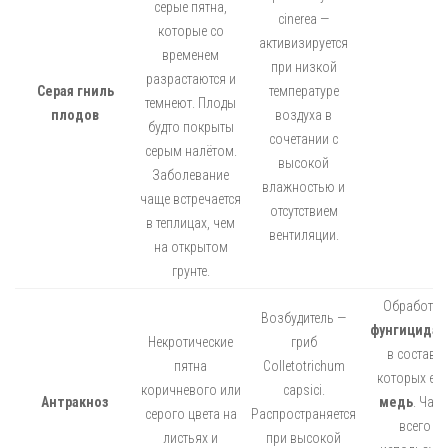
серые пятна,
cinerea —
которые со
активизируется
временем
при низкой
разрастаются и
Серая гниль
температуре
темнеют. Плоды
плодов
воздуха в
будто покрыты
сочетании с
серым налётом.
высокой
Заболевание
влажностью и
чаще встречается
отсутствием
в теплицах, чем
вентиляции.
на открытом
грунте.
Обработка
Возбудитель —
фунгицида
Некротические
гриб
в составе
пятна
Colletotrichum
которых ест
коричневого или
capsici.
Антракноз
медь
. Чащ
серого цвета на
Распространяется
всего
листьях и
при высокой