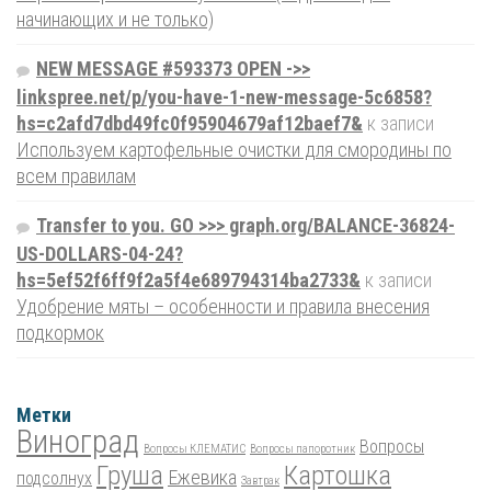
начинающих и не только)
NEW MESSAGE #593373 OPEN ->>
linkspree.net/p/you-have-1-new-message-5c6858?
hs=c2afd7dbd49fc0f95904679af12baef7&
к записи
Используем картофельные очистки для смородины по
всем правилам
Transfer to you. GO >>> graph.org/BALANCE-36824-
US-DOLLARS-04-24?
hs=5ef52f6ff9f2a5f4e689794314ba2733&
к записи
Удобрение мяты – особенности и правила внесения
подкормок
Метки
Виноград
Вопросы
Вопросы КЛЕМАТИС
Вопросы папоротник
Груша
Картошка
Ежевика
подсолнух
Завтрак