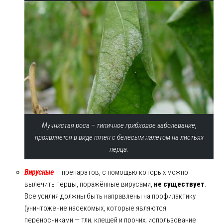
Мучнистая роса – типичное грибковое заболевание,
проявляется в виде пятен с белесым налетом на листьях
перца.
Вирусные
— препаратов, с помощью которых можно
вылечить перцы, поражённые вирусами,
не существует
.
Все усилия должны быть направлены на профилактику
(уничтожение насекомых, которые являются
переносчиками — тли, клещей и прочих; использование