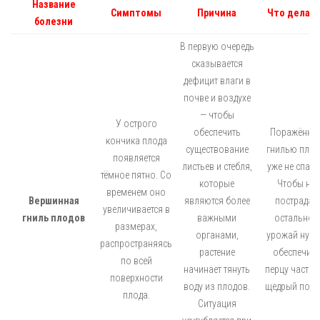
Название
Симптомы
Причина
Что делать
болезни
В первую очередь
сказывается
дефицит влаги в
почве и воздухе
— чтобы
У острого
обеспечить
Поражённы
кончика плода
существование
гнилью пло
появляется
листьев и стебля,
уже не спаст
тёмное пятно. Со
которые
Чтобы не
временем оно
Вершинная
являются более
пострадал
увеличивается в
гниль плодов
важными
остальной
размерах,
органами,
урожай нуж
распространяясь
растение
обеспечить
по всей
начинает тянуть
перцу частый
поверхности
воду из плодов.
щедрый поли
плода.
Ситуация