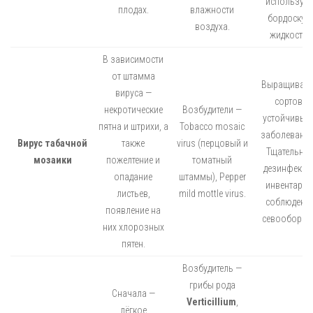
использую
плодах.
влажности
бордоскую
воздуха.
жидкость.
В зависимости
от штамма
Выращиван
вируса —
сортов,
некротические
Возбудители —
устойчивых 
пятна и штрихи, а
Tobacco mosaic
заболевани
Вирус табачной
также
virus (перцовый и
Тщательна
мозаики
пожелтение и
томатный
дезинфекци
опадание
штаммы), Pepper
инвентаря 
листьев,
mild mottle virus.
соблюдени
появление на
севооборота
них хлорозных
пятен.
Возбудитель —
грибы рода
Сначала —
Verticillium
,
лёгкое