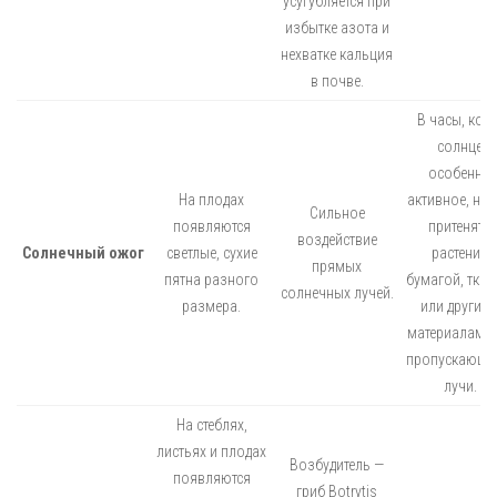
усугубляется при
избытке азота и
нехватке кальция
в почве.
В часы, когд
солнце
особенно
На плодах
активное, ну
Сильное
появляются
притенять
воздействие
Солнечный ожог
светлые, сухие
растения
прямых
пятна разного
бумагой, тка
солнечных лучей.
размера.
или другим
материалами,
пропускающ
лучи.
На стеблях,
листьях и плодах
Возбудитель —
появляются
гриб Botrytis