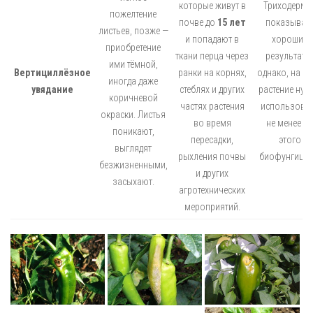
которые живут в
Триходерми
пожелтение
почве до
15 лет
показывае
листьев, позже —
и попадают в
хорошие
приобретение
ткани перца через
результаты
ими тёмной,
Вертициллёзное
ранки на корнях,
однако, на о
иногда даже
увядание
стеблях и других
растение нуж
коричневой
частях растения
использова
окраски. Листья
во время
не менее 2 
поникают,
пересадки,
этого
выглядят
рыхления почвы
биофунгицид
безжизненными,
и других
засыхают.
агротехнических
мероприятий.