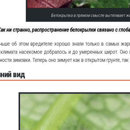
Белокрылка в прямом смысле вытягивает жи
Как ни странно, распространение белокрылки связано с гло
ньше об этом вредителе хорошо знали только в самых жар
климата насекомое добралось и до умеренных широт. Оно н
ости зимовки. Теперь оно зимует как в открытом грунте, так 
ний вид