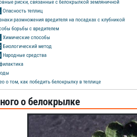
вные риски, связанные с белокрылкой земляничной
Опасность теплиц
1
наки размножения вредителя на посадках с клубникой
обы борьбы с вредителем
Химические способы
1
Биологический метод
2
Народные средства
3
филактика
оды
о о том, как победить белокрылку в теплице
ного о белокрылке