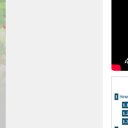
Нем
1
1.
1.
1.