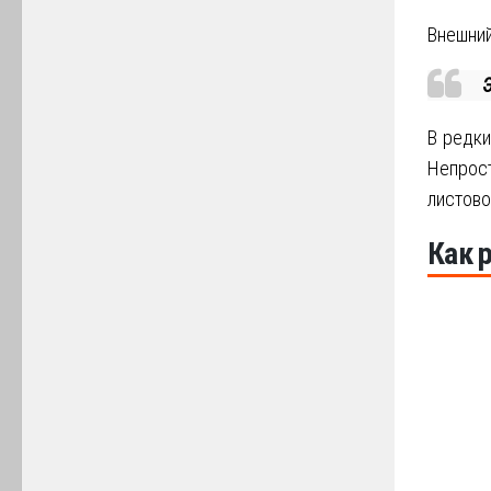
Внешний
В редки
Непрост
листово
Как 