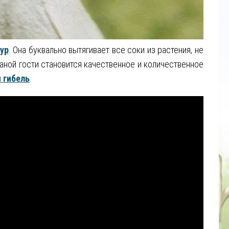
ур
. Она буквально вытягивает все соки из растения, не
аной гости становится качественное и количественное
 гибель
.