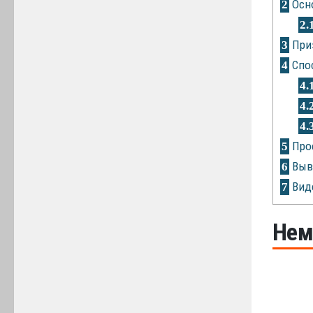
Осно
2
2.
Приз
3
Спос
4
4.
4.
4.
Про
5
Выв
6
Виде
7
Нем