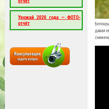
отчёт
Урожай 2020 года — ФОТО-
отчёт
Белокр
давая е
снижен