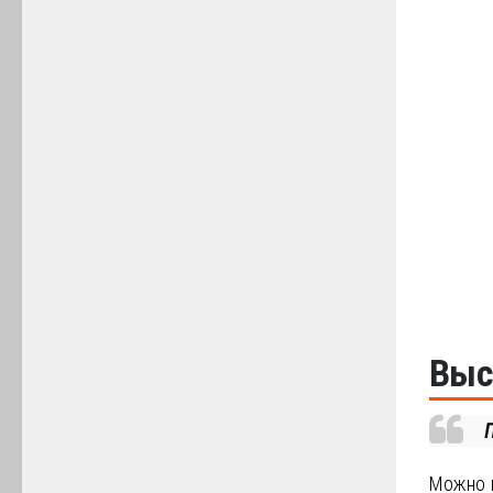
Выс
П
Можно п