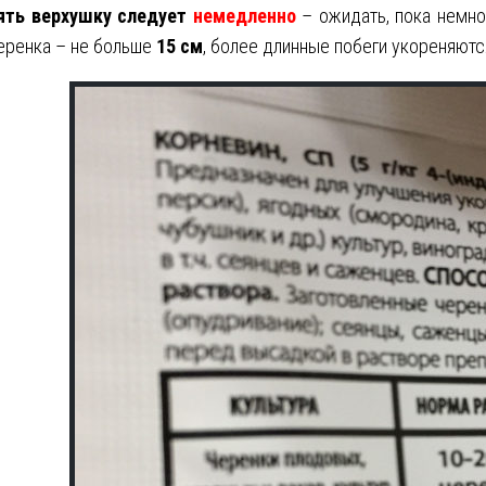
ять верхушку следует
немедленно
– ожидать, пока немно
еренка – не больше
15 см
, более длинные побеги укореняютс