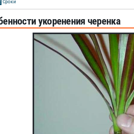
Сроки
2
бенности укоренения черенка