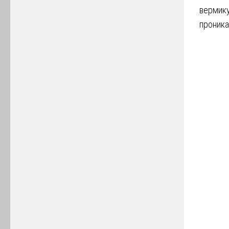
вермику
проника