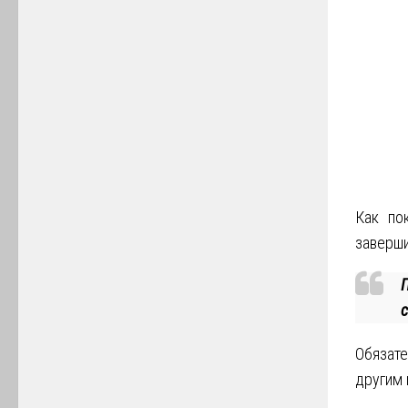
Как по
заверши
Обязат
другим 