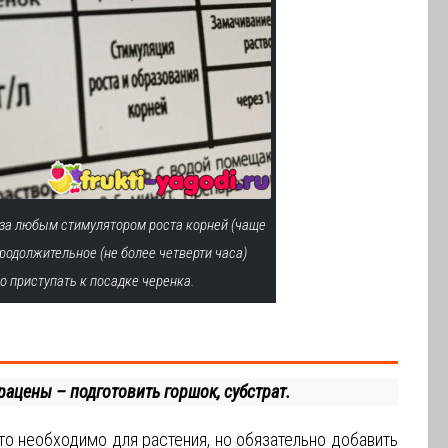
за любым стимулятором роста корней (чаще
родолжительное (не более четверти часа)
о приступать к посадке черенка.
рацены – подготовить горшок, субстрат.
то необходимо для растения, но обязательно добавить