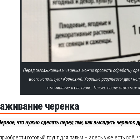
Перед высаживанием черенка можно провести обработку сре
всего используют Корневин). Хорошие результаты даёт неп
замачивание в растворе. Только после этого можн
аживание черенка
ервое, что нужно сделать перед тем, как высадить черенок д
риобрести готовый грунт для пальм – здесь уже есть всё, ч