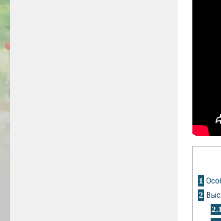
Особ
1
Выс
2
2.