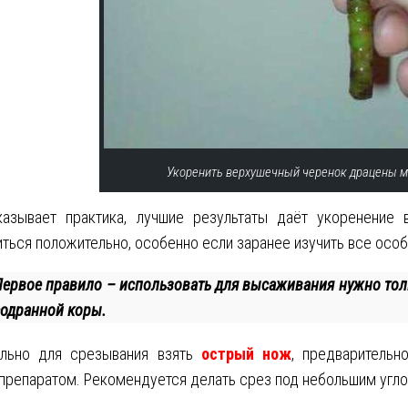
Укоренить верхушечный черенок драцены 
казывает практика, лучшие результаты даёт укоренение
ться положительно, особенно если заранее изучить все осо
Первое правило – использовать для высаживания нужно тол
содранной коры.
ельно для срезывания взять
острый нож
, предварительн
препаратом. Рекомендуется делать срез под небольшим угло