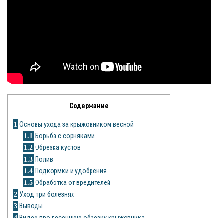
Яблоня
Овощи
Картошка
Огурец
Помидоры
Содержание
Цветы
1
Основы ухода за крыжовником весной
1.1
Борьба с сорняками
Орхидея
1.2
Обрезка кустов
1.3
Полив
Драцена
1.4
Подкормки и удобрения
1.5
Обработка от вредителей
Замиокулькас
2
Уход при болезнях
Петуния
3
Выводы
4
Видео про весеннюю обрезку крыжовника