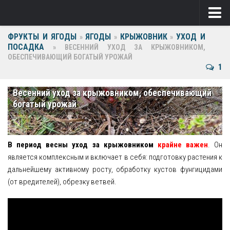
ФРУКТЫ И ЯГОДЫ
ЯГОДЫ
КРЫЖОВНИК
УХОД И
Ягоды
»
»
»
ПОСАДКА
»
ВЕСЕННИЙ УХОД ЗА КРЫЖОВНИКОМ,
ОБЕСПЕЧИВАЮЩИЙ БОГАТЫЙ УРОЖАЙ
Виноград
1
Клубника
Весенний уход за крыжовником, обеспечивающий
Крыжовник
богатый урожай
Малина
Фрукты
В период весны уход за крыжовником
крайне важен
. Он
является комплексным и включает в себя: подготовку растения к
Груша
дальнейшему активному росту, обработку кустов фунгицидами
(от вредителей), обрезку ветвей.
Ежевика
Слива
Черешня