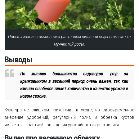
Опрыскивание крыжовника раствором пищевой соды помогает от
мучнистой росы.
Выводы
По мнению большинства садоводов уход за
крыжовником в весенний период очень важен, так как
именно он обеспечивает количество и качество урожая в
новом сезоне.
Культура не слишком прихотлива в уходе, но своевременное
внесение удобрений, регулярный полив и обрезка кустов
является гарантией повышения урожайности крыжовника.
Видео про весеннюю обрезку