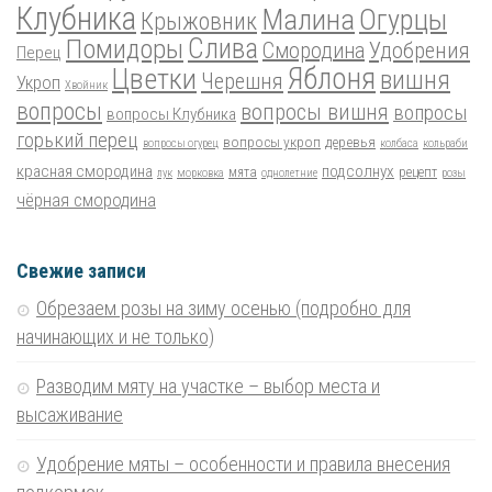
Клубника
Малина
Огурцы
Крыжовник
Помидоры
Слива
Смородина
Удобрения
Перец
Цветки
Яблоня
вишня
Черешня
Укроп
Хвойник
вопросы
вопросы вишня
вопросы
вопросы Клубника
горький перец
вопросы укроп
деревья
вопросы огурец
колбаса
кольраби
красная смородина
подсолнух
мята
рецепт
лук
морковка
однолетние
розы
чёрная смородина
Свежие записи
Обрезаем розы на зиму осенью (подробно для
начинающих и не только)
Разводим мяту на участке – выбор места и
высаживание
Удобрение мяты – особенности и правила внесения