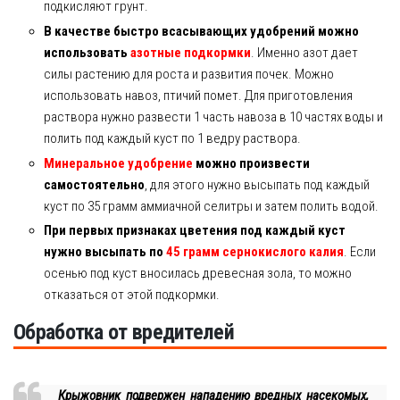
подкисляют грунт.
В качестве быстро всасывающих удобрений можно
использовать
азотные подкормки
. Именно азот дает
силы растению для роста и развития почек. Можно
использовать навоз, птичий помет. Для приготовления
раствора нужно развести 1 часть навоза в 10 частях воды и
полить под каждый куст по 1 ведру раствора.
Минеральное удобрение
можно произвести
самостоятельно
, для этого нужно высыпать под каждый
куст по 35 грамм аммиачной селитры и затем полить водой.
При первых признаках цветения под каждый куст
нужно высыпать по
45 грамм сернокислого калия
. Если
осенью под куст вносилась древесная зола, то можно
отказаться от этой подкормки.
Обработка от вредителей
Крыжовник подвержен нападению вредных насекомых,