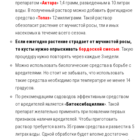
препаратом «
Актара
» 1,4 грамм, разведенным в 10 литрах
воды. В полученный раствор можно добавить фунгицидное
средство «
Топаз
» 12 миллиграмм. Такой раствор
обезопасит растение от мучнистой росы, тли и иных
насекомых в течение всего сезона.
Если ежегодно растение страдает от мучнистой росы,
то кусты нужно опрыскивать
бордоской смесью
. Такую
процедуру нужно повторять через каждые 3 недели.
Можно использовать биологические средства в борьбе с
вредителями. Но стоит не забывать, что использовать
такие средства необходимо при температуре не менее 14
градусов.
По рекомендациям садоводов эффективным средством
от вредителей является «
Битоксибациллин
». Такой
препарат желательно применять при появлении первых
признаков наличия вредителей. Чтобы приготовить
раствор требуется взять 35 грамм средства и развести в 5
литрах воды. Одной обработки будет вполне достаточно