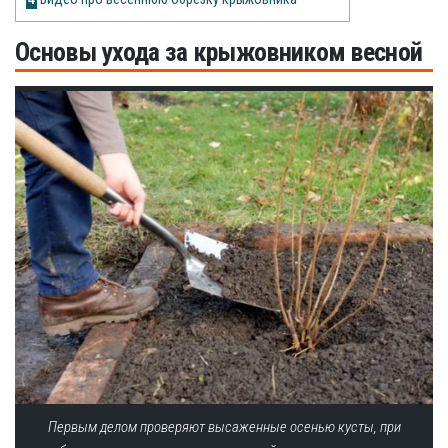
Рецепты
Основы ухода за крыжовником весной
О сайте
Первым делом проверяют высаженные осенью кусты, при