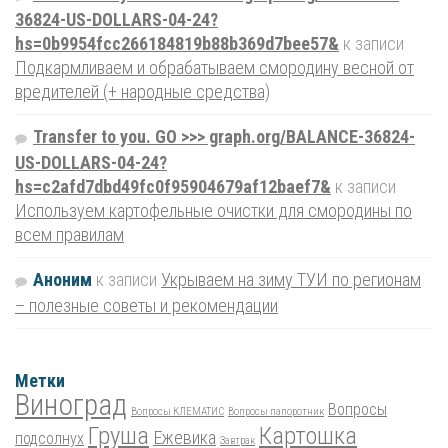
36824-US-DOLLARS-04-24?
hs=0b9954fcc266184819b88b369d7bee57&
к записи
Подкармливаем и обрабатываем смородину весной от
вредителей (+ народные средства)
Transfer to you. GO >>> graph.org/BALANCE-36824-
US-DOLLARS-04-24?
hs=c2afd7dbd49fc0f95904679af12baef7&
к записи
Используем картофельные очистки для смородины по
всем правилам
Аноним
к записи
Укрываем на зиму ТУИ по регионам
– полезные советы и рекомендации
Метки
Виноград
Вопросы
Вопросы КЛЕМАТИС
Вопросы папоротник
Груша
Картошка
Ежевика
подсолнух
Завтрак