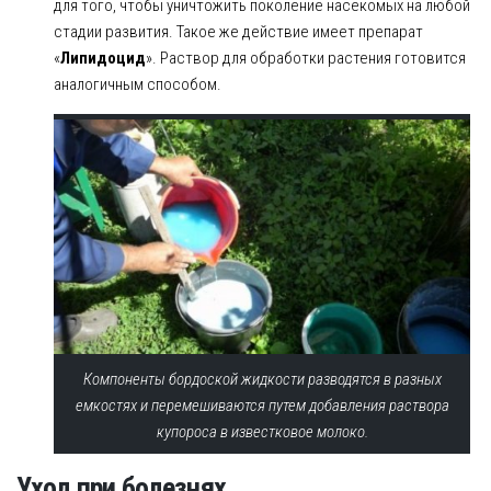
для того, чтобы уничтожить поколение насекомых на любой
стадии развития. Такое же действие имеет препарат
«
Липидоцид
». Раствор для обработки растения готовится
аналогичным способом.
Компоненты бордоской жидкости разводятся в разных
емкостях и перемешиваются путем добавления раствора
купороса в известковое молоко.
Уход при болезнях