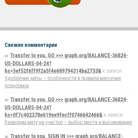
Свежие комментарии
Transfer to you. GO >>> graph.org/BALANCE-36824-
US-DOLLARS-04-24?
hs=5ef52f6ff9f2a5f4e689794314ba2733&
к записи
Удобрение мяты – особенности и правила внесения
подкормок
Transfer to you. GO >>> graph.org/BALANCE-36824-
US-DOLLARS-04-24?
hs=0f7c402378e619ee9fecff0746642466&
к записи
Разводим мяту на участке – выбор места и высаживание
Transfer to you. SIGN IN >>> graph.org/BALANCE-