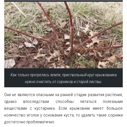
Как только прогрелась земля, приствольный круг крыжовника
нужно очистить от сорняков и старой листвы.
Они не являются опасными на ранней стадии развития растения,
однако впоследствии способны питаться полезными
веществами с кустарника. Если крыжовник имеет большое
количество иголок у основания куста, то удалить такие сорняки
достаточно проблематично.