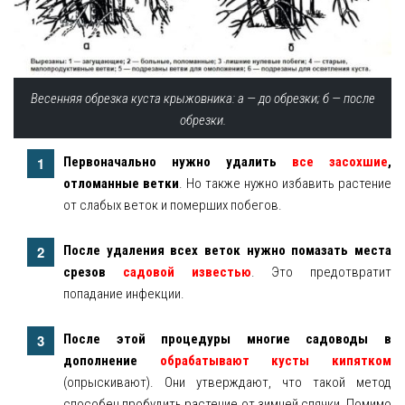
Весенняя обрезка куста крыжовника: а — до обрезки; б — после
обрезки.
Первоначально нужно удалить
все засохшие
,
отломанные ветки
. Но также нужно избавить растение
от слабых веток и померших побегов.
После удаления всех веток нужно помазать места
срезов
садовой известью
. Это предотвратит
попадание инфекции.
После этой процедуры многие садоводы в
дополнение
обрабатывают кусты кипятком
(опрыскивают). Они утверждают, что такой метод
способен пробудить растение от зимней спячки. Помимо