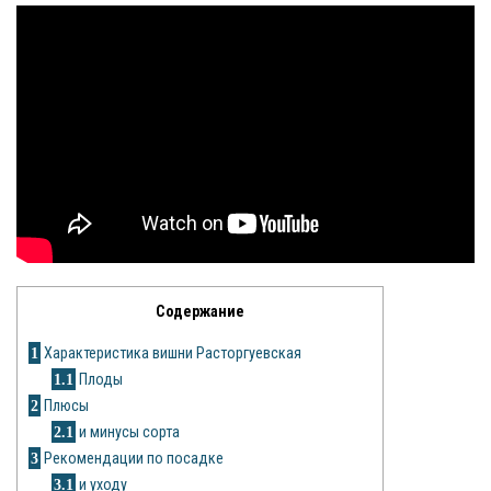
Яблоня
Овощи
Картошка
Огурец
Помидоры
Цветы
Содержание
Орхидея
1
Характеристика вишни Расторгуевская
Драцена
1.1
Плоды
2
Плюсы
Замиокулькас
2.1
и минусы сорта
Петуния
3
Рекомендации по посадке
3.1
и уходу