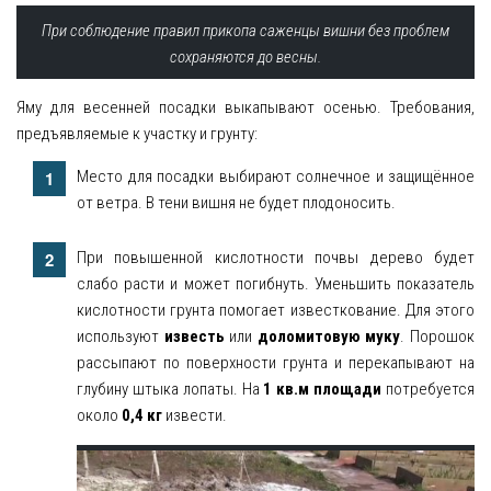
При соблюдение правил прикопа саженцы вишни без проблем
сохраняются до весны.
Яму для весенней посадки выкапывают осенью. Требования,
предъявляемые к участку и грунту:
Место для посадки выбирают солнечное и защищённое
от ветра. В тени вишня не будет плодоносить.
При повышенной кислотности почвы дерево будет
слабо расти и может погибнуть. Уменьшить показатель
кислотности грунта помогает известкование. Для этого
используют
известь
или
доломитовую муку
. Порошок
рассыпают по поверхности грунта и перекапывают на
глубину штыка лопаты. На
1 кв.м площади
потребуется
около
0,4 кг
извести.