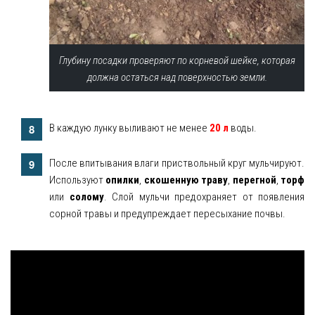
Глубину посадки проверяют по корневой шейке, которая
должна остаться над поверхностью земли.
В каждую лунку выливают не менее
20 л
воды.
После впитывания влаги приствольный круг мульчируют.
Используют
опилки
,
скошенную траву
,
перегной
,
торф
или
солому
. Слой мульчи предохраняет от появления
сорной травы и предупреждает пересыхание почвы.