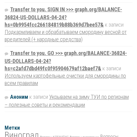
Transfer to you. SIGN IN >>> graph.org/BALANCE-
36824-US-DOLLARS-04-24?
hs=0b9954fcc266184819b88b369d7bee57&
к записи
Подкармливаем и обрабатываем смородину весной от
вредителей (+ народные средства)
Transfer to you. GO >>> graph.org/BALANCE-36824-
US-DOLLARS-04-24?
hs=c2afd7dbd49fc0f95904679af12baef7&
к записи
Используем картофельные очистки для смородины по
всем правилам
Аноним
к записи
Укрываем на зиму ТУИ по регионам
– полезные советы и рекомендации
Метки
Виноград
Вопросы