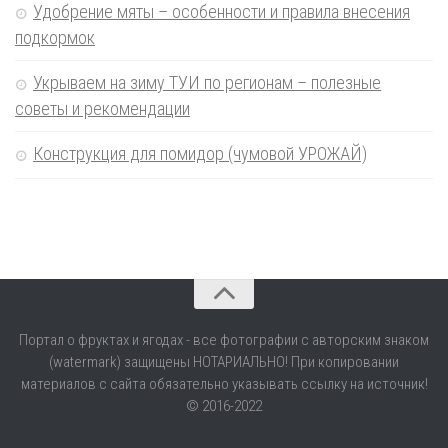
Удобрение мяты – особенности и правила внесения
подкормок
Укрываем на зиму ТУИ по регионам – полезные
советы и рекомендации
Конструкция для помидор (чумовой УРОЖАЙ)
Портал о фруктах и ягодах - все фотографии с авторским знаком
(watermark) защищены НОТАРИАЛЬНО! При копировании
материалов с сайта обязательно указывать ссылку на источник!
© 2016-2022