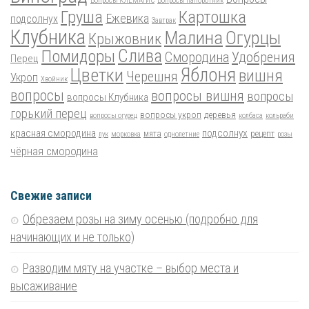
Вопросы КЛЕМАТИС
Вопросы папоротник
Груша
Картошка
Ежевика
подсолнух
Завтрак
Клубника
Малина
Огурцы
Крыжовник
Помидоры
Слива
Смородина
Удобрения
Перец
Цветки
Яблоня
вишня
Черешня
Укроп
Хвойник
вопросы
вопросы вишня
вопросы
вопросы Клубника
горький перец
вопросы укроп
деревья
вопросы огурец
колбаса
кольраби
красная смородина
подсолнух
мята
рецепт
лук
морковка
однолетние
розы
чёрная смородина
Свежие записи
Обрезаем розы на зиму осенью (подробно для
начинающих и не только)
Разводим мяту на участке – выбор места и
высаживание