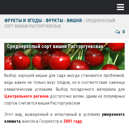
ФРУКТЫ И ЯГОДЫ
ФРУКТЫ
ВИШНЯ
Ягоды
»
»
»
СРЕДНЕРОСЛЫЙ
СОРТ ВИШНИ РАСТОРГУЕВСКАЯ
0
Виноград
Клубника
Среднерослый сорт вишни Расторгуевская
Крыжовник
Малина
Выбор хорошей вишни для сада иногда становится проблемой,
Фрукты
ведь важен не только вкус плодов, но и соответствие саженца
климатическим условиям. Выбор посадочного материала для
Груша
Центрального региона
достаточно велик, одним из популярных
сортов считается вишня Расторгуевская.
Ежевика
Этот вид, выведенный и испытанный в условиях
умеренного
Слива
климата
, внесён в Госреестр в
2001 году
.
Черешня