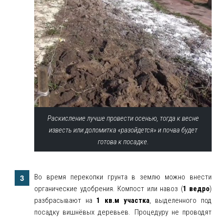
Раскисление лучше провести осенью, тогда к весне
известь или доломитка «разойдется» и почва будет
готова к посадке.
Во время перекопки грунта в землю можно внести
органические удобрения. Компост или навоз (
1 ведро
)
разбрасывают на
1 кв.м участка
, выделенного под
посадку вишнёвых деревьев. Процедуру не проводят