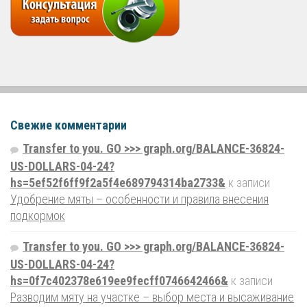
Свежие комментарии
Transfer to you. GO >>> graph.org/BALANCE-36824-
US-DOLLARS-04-24?
hs=5ef52f6ff9f2a5f4e689794314ba2733&
к записи
Удобрение мяты – особенности и правила внесения
подкормок
Transfer to you. GO >>> graph.org/BALANCE-36824-
US-DOLLARS-04-24?
hs=0f7c402378e619ee9fecff0746642466&
к записи
Разводим мяту на участке – выбор места и высаживание