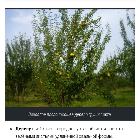
Взрослое плодоносящее дерево груши сорта.
Дереву
свойственна средне-густая облиственность с
зелёными листьями удлинённой овальной формы.