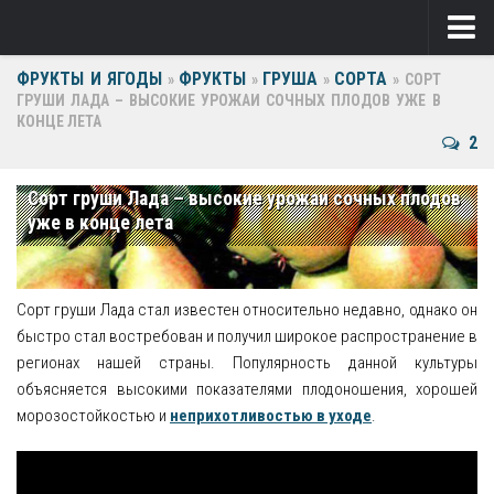
ФРУКТЫ И ЯГОДЫ
ФРУКТЫ
ГРУША
СОРТА
Ягоды
»
»
»
»
СОРТ
ГРУШИ ЛАДА – ВЫСОКИЕ УРОЖАИ СОЧНЫХ ПЛОДОВ УЖЕ В
КОНЦЕ ЛЕТА
Виноград
2
Клубника
Сорт груши Лада – высокие урожаи сочных плодов
Крыжовник
уже в конце лета
Малина
Фрукты
Сорт груши Лада стал известен относительно недавно, однако он
быстро стал востребован и получил широкое распространение в
Груша
регионах нашей страны. Популярность данной культуры
объясняется высокими показателями плодоношения, хорошей
Ежевика
морозостойкостью и
неприхотливостью в уходе
.
Слива
Черешня