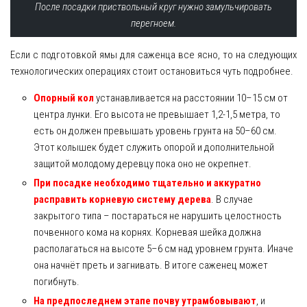
После посадки приствольный круг нужно замульчировать
перегноем.
Если с подготовкой ямы для саженца все ясно, то на следующих
технологических операциях стоит остановиться чуть подробнее.
Опорный кол
устанавливается на расстоянии 10–15 см от
центра лунки. Его высота не превышает 1,2-1,5 метра, то
есть он должен превышать уровень грунта на 50–60 см.
Этот колышек будет служить опорой и дополнительной
защитой молодому деревцу пока оно не окрепнет.
При посадке необходимо тщательно и аккуратно
расправить корневую систему дерева
. В случае
закрытого типа – постараться не нарушить целостность
почвенного кома на корнях. Корневая шейка должна
располагаться на высоте 5–6 см над уровнем грунта. Иначе
она начнёт преть и загнивать. В итоге саженец может
погибнуть.
На предпоследнем этапе почву утрамбовывают
, и