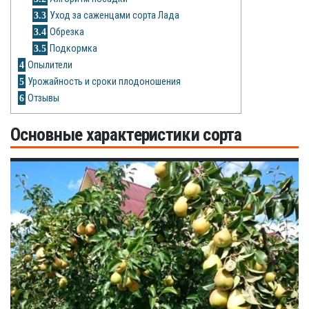
Рецепты
3.3
Уход за саженцами сорта Лада
3.4
Обрезка
О сайте
3.5
Подкормка
4
Опылители
5
Урожайность и сроки плодоношения
6
Отзывы
Основные характеристики сорта