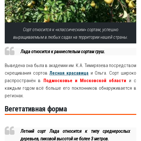
Сорт относится к «классическим» сортам, успешно
выращиваемым в любых садах на территории нашей страны.
Лада относится к раннеспелым сортам груш.
Выведена она была в академии им. К.А. Тимирязева посредством
скрещивания сортов
Лесная красавица
и Ольга. Сорт широко
распространён в
Подмосковье и Московской области
и с
каждым годом всё больше его поклонников обнаруживается в
регионах.
Вегетативная форма
Летний сорт Лада относится к типу среднерослых
деревьев, пиковой высотой не более 3 метров.