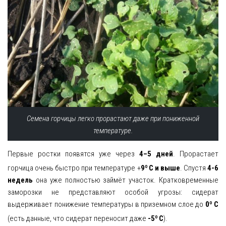
Семена горчицы легко прорастают даже при пониженной
температуре.
Первые ростки появятся уже через
4–5 дней
. Прорастает
горчица очень быстро при температуре +
9º
С и выше
. Спустя
4-6
недель
она уже полностью займёт участок. Кратковременные
заморозки не представляют особой угрозы: сидерат
выдерживает понижение температуры в приземном слое до
0º С
(есть данные, что сидерат переносит даже
-5º
С
).