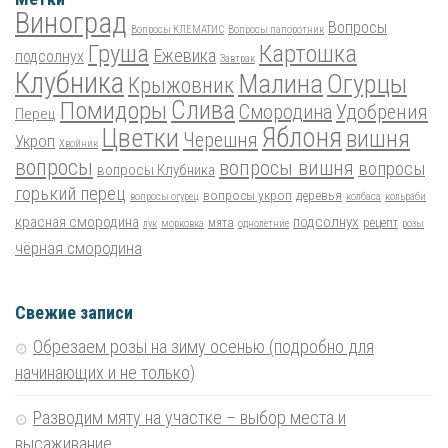
Виноград
Вопросы
Вопросы КЛЕМАТИС
Вопросы папоротник
Груша
Картошка
Ежевика
подсолнух
Завтрак
Клубника
Малина
Огурцы
Крыжовник
Помидоры
Слива
Смородина
Удобрения
Перец
Цветки
Яблоня
вишня
Черешня
Укроп
Хвойник
вопросы
вопросы вишня
вопросы
вопросы Клубника
горький перец
вопросы укроп
деревья
вопросы огурец
колбаса
кольраби
красная смородина
подсолнух
мята
рецепт
лук
морковка
однолетние
розы
чёрная смородина
Свежие записи
Обрезаем розы на зиму осенью (подробно для
начинающих и не только)
Разводим мяту на участке – выбор места и
высаживание