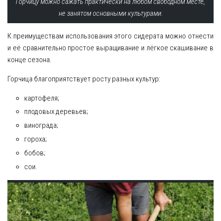
Горчицу можно сажать практически на любом свободном месте,
не занятом основными культурами.
К преимуществам использования этого сидерата можно отнести
и её сравнительно простое выращивание и лёгкое скашивание в
конце сезона.
Горчица благоприятствует росту разных культур:
картофеля;
плодовых деревьев;
винограда;
гороха;
бобов;
сои.