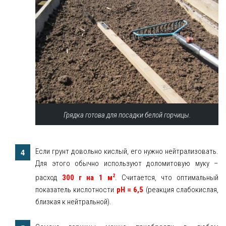
Грядка готова для посадки белой горчицы.
Если грунт довольно кислый, его нужно нейтрализовать.
Для этого обычно используют доломитовую муку –
2
расход
300 г на 1 м
. Считается, что оптимальный
показатель кислотности
pH = 6,5
(реакция слабокислая,
близкая к нейтральной).