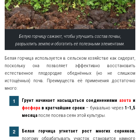
Белую горчицу сажают, чтобы улучшить состав почвы,
разрыхлить землю и обогатить её полезными элементами.
Белая горчица используется в сельском хозяйстве как сидерат,
поскольку она позволяет эффективно восстановить
естественное плодородие обеднённых (но не слишком
истощённых) почв. Преимуществ её применения достаточно
много:
Грунт начинает насыщаться соединениями
азота
и
фосфора
в кратчайшие сроки
– буквально через
1-1,5
месяца
после посева сеян этой культуры.
Белая горчица угнетает рост многих сорняков
,
поэтому обрабатывать участок становится намного