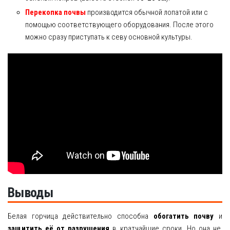
Перекопка почвы
производится обычной лопатой или с
помощью соответствующего оборудования. После этого
можно сразу приступать к севу основной культуры.
Выводы
Белая горчица действительно способна
обогатить почву
и
защитить её от разрушения
в кратчайшие сроки. Но она не