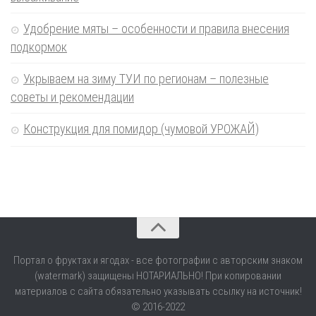
Удобрение мяты – особенности и правила внесения
подкормок
Укрываем на зиму ТУИ по регионам – полезные
советы и рекомендации
Конструкция для помидор (чумовой УРОЖАЙ)
Портал о фруктах и ягодах - все фотографии с авторским знаком
(watermark) защищены НОТАРИАЛЬНО! При копировании
материалов с сайта обязательно указывать ссылку на источник!
© 2016-2022