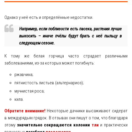
Однако у неё есть и определённые недостатки.
Например, если поблизости есть пасека, растения лучше
выкосить – иначе пчёлы будут брать с неё пыльцу в
следующем сезоне.
К тому же белая горчица часто страдает различными
заболеваниями, из-за которых может погибнуть:
ржавчина;
пятнистость листьев (альтернариоз);
мучнистая роса;
кила.
Обратите внимание!
Некоторые дачники высаживают сидерат
в междурядьях грядок. В отзывах они пишут о том, что благодаря
этому
значительно сокращаются колонии
тли
и практически
полностью
погибают
плодожорки
.