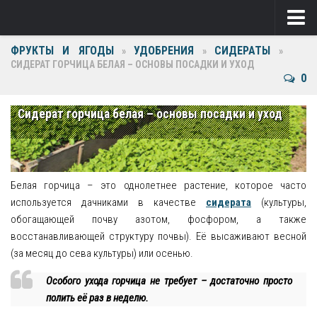
ФРУКТЫ И ЯГОДЫ
УДОБРЕНИЯ
СИДЕРАТЫ
Ягоды
»
»
»
СИДЕРАТ ГОРЧИЦА БЕЛАЯ – ОСНОВЫ ПОСАДКИ И УХОД
0
Виноград
Клубника
Сидерат горчица белая – основы посадки и уход
Крыжовник
Малина
Белая горчица – это однолетнее растение, которое часто
Фрукты
используется дачниками в качестве
сидерата
(культуры,
обогащающей почву азотом, фосфором, а также
Груша
восстанавливающей структуру почвы). Её высаживают весной
(за месяц до сева культуры) или осенью.
Ежевика
Особого ухода горчица не требует – достаточно просто
Слива
полить её раз в неделю.
Черешня