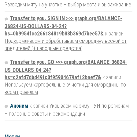
Разводим мяту на участке – выбор места и высаживание
Transfer to you. SIGN IN >>> graph.org/BALANCE-
36824-US-DOLLARS-04-24?
hs=0b9954fcc266184819b88b369d7bee57&
к записи
Подкармливаем и обрабатываем смородину весной от
вредителей (+ народные средства)
Transfer to you. GO >>> graph.org/BALANCE-36824-
US-DOLLARS-04-24?
hs=c2afd7dbd49fc0f95904679af12baef7&
к записи
Используем картофельные очистки для смородины по
всем правилам
Аноним
к записи
Укрываем на зиму ТУИ по регионам
– полезные советы и рекомендации
Метки