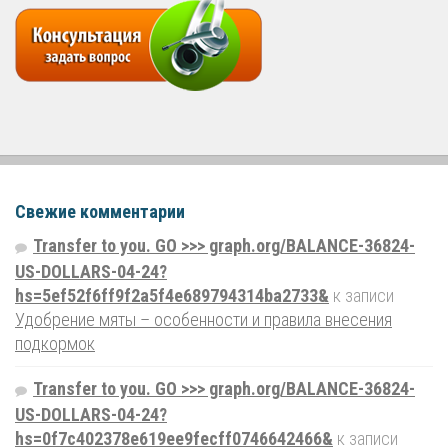
Свежие комментарии
Transfer to you. GO >>> graph.org/BALANCE-36824-
US-DOLLARS-04-24?
hs=5ef52f6ff9f2a5f4e689794314ba2733&
к записи
Удобрение мяты – особенности и правила внесения
подкормок
Transfer to you. GO >>> graph.org/BALANCE-36824-
US-DOLLARS-04-24?
hs=0f7c402378e619ee9fecff0746642466&
к записи