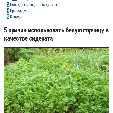
Рецепты
3
Посадка горчицы на сидераты
4
Правила ухода
О сайте
5
Выводы
5 причин использовать белую горчицу в
качестве сидерата