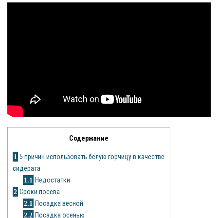
Яблоня
Овощи
Картошка
Огурец
Помидоры
Цветы
Содержание
Орхидея
1
5 причин использовать белую горчицу в качестве
Драцена
сидерата
1.1
Недостатки
Замиокулькас
2
Сроки посева
Петуния
2.1
Посадка весной
2.2
Посадка осенью