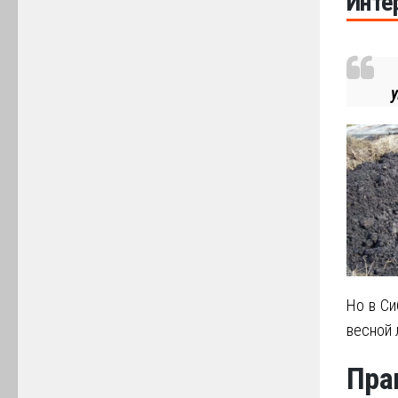
Инте
Но в Си
весной 
Пра