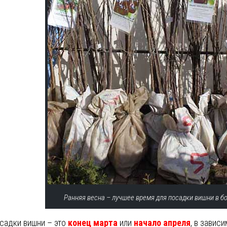
Ранняя весна – лучшее время для посадки вишни в б
садки вишни – это
конец марта
или
начало апреля
, в завис