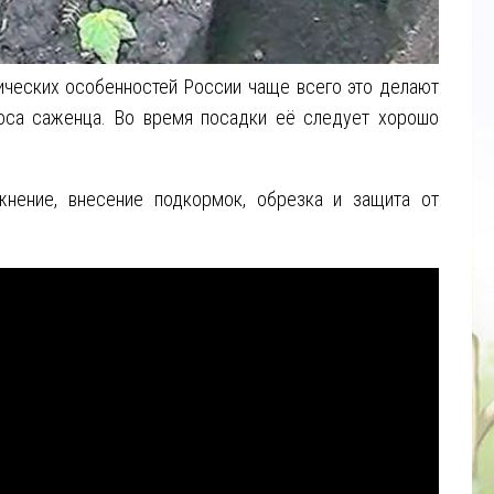
тических особенностей России чаще всего это делают
са саженца. Во время посадки её следует хорошо
нение, внесение подкормок, обрезка и защита от