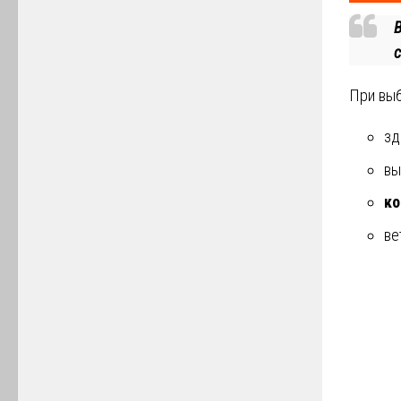
При выб
зд
вы
ко
ве