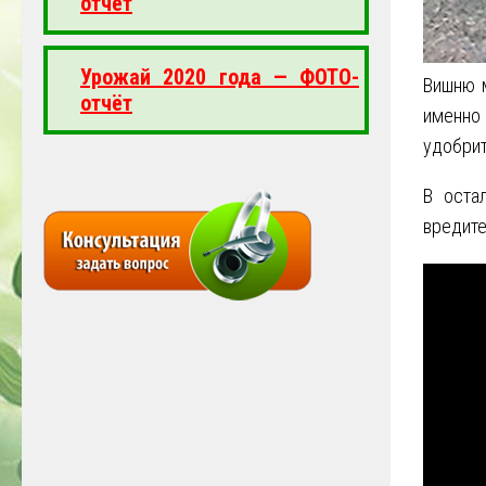
отчёт
Урожай 2020 года — ФОТО-
Вишню м
отчёт
именн
удобрит
В оста
вредите