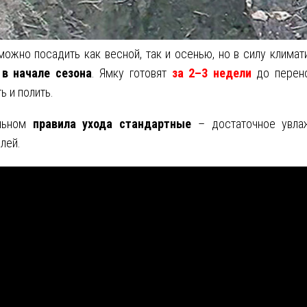
ожно посадить как весной, так и осенью, но в силу клима
о
в начале сезона
. Ямку готовят
за 2–3 недели
до перено
ь и полить.
льном
правила ухода стандартные
– достаточное увлаж
лей.