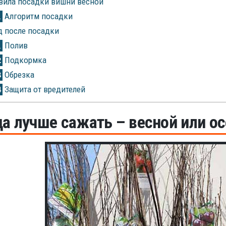
вила посадки вишни весной
Алгоритм посадки
1
 после посадки
Полив
1
Подкормка
2
Обрезка
3
Защита от вредителей
4
да лучше сажать – весной или о