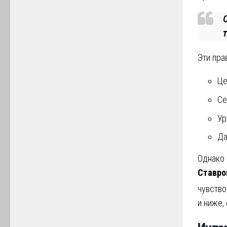
О
т
Эти пра
Це
Се
Ур
Да
Однако 
Ставро
чувство
и ниже,