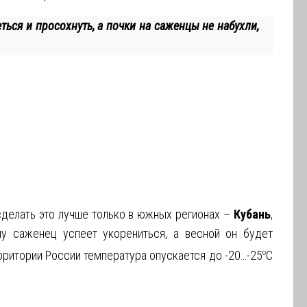
ться и просохнуть, а почки на саженцы не набухли,
:
сделать это лучше только в южных регионах –
Кубань
,
му саженец успеет укорениться, а весной он будет
рритории России температура опускается до -20…-25
о
С