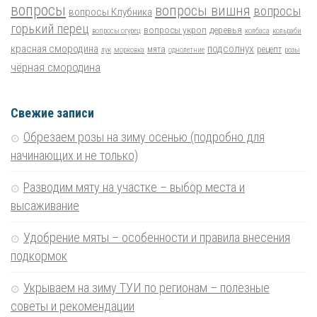
вопросы
вопросы вишня
вопросы
вопросы Клубника
горький перец
вопросы укроп
деревья
вопросы огурец
колбаса
кольраби
красная смородина
подсолнух
мята
рецепт
лук
морковка
однолетние
розы
чёрная смородина
Свежие записи
Обрезаем розы на зиму осенью (подробно для
начинающих и не только)
Разводим мяту на участке – выбор места и
высаживание
Удобрение мяты – особенности и правила внесения
подкормок
Укрываем на зиму ТУИ по регионам – полезные
советы и рекомендации