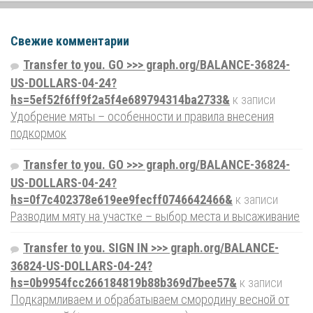
Свежие комментарии
Transfer to you. GO >>> graph.org/BALANCE-36824-
US-DOLLARS-04-24?
hs=5ef52f6ff9f2a5f4e689794314ba2733&
к записи
Удобрение мяты – особенности и правила внесения
подкормок
Transfer to you. GO >>> graph.org/BALANCE-36824-
US-DOLLARS-04-24?
hs=0f7c402378e619ee9fecff0746642466&
к записи
Разводим мяту на участке – выбор места и высаживание
Transfer to you. SIGN IN >>> graph.org/BALANCE-
36824-US-DOLLARS-04-24?
hs=0b9954fcc266184819b88b369d7bee57&
к записи
Подкармливаем и обрабатываем смородину весной от