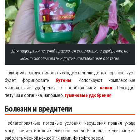
Для подкормки петуний продаются специальные удобрения, но
можно использовать и другие комплексные составы.
Подкормки следует вносить каждую неделю до тех пор, пока куст
будет формировать
бутоны
. Используют комплексные
минеральные удобрения с преобладанием
калия
. Подходит
петунии и органика, например,
гуминовые удобрения
.
Болезни и вредители
Неблагоприятные погодные условия, нарушения правил ухода
могут привести к появлению болезней. Рассада петунии может
заболеть чёрной ножкой, гнилями, фитофторозом.