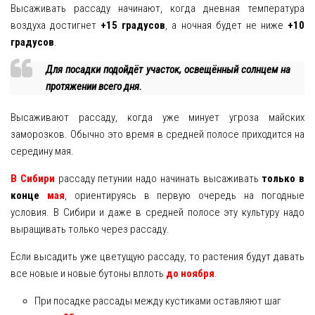
Высаживать рассаду начинают, когда дневная температура
воздуха достигнет
+15 градусов
, а ночная будет не ниже
+10
градусов
.
Для посадки подойдёт участок, освещённый солнцем на
протяжении всего дня.
Высаживают рассаду, когда уже минует угроза майских
заморозков. Обычно это время в средней полосе приходится на
середину мая.
В Сибири
рассаду петунии надо начинать высаживать
только в
конце
мая
, ориентируясь в первую очередь на погодные
условия. В Сибири и даже в средней полосе эту культуру надо
выращивать только через рассаду.
Если высадить уже цветущую рассаду, то растения будут давать
все новые и новые бутоны вплоть
до ноября
.
При посадке рассады между кустиками оставляют шаг