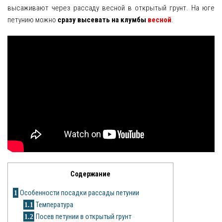
высаживают через рассаду весной в открытый грунт. На юге
петунию можно
сразу высевать на клумбы
весной
.
Яблоня
Овощи
Картошка
Огурец
Помидоры
Цветы
Орхидея
Драцена
Содержание
Замиокулькас
1
Особенности посадки рассады петунии
1.1
Температура
Петуния
1.2
Посев петунии в открытый грунт