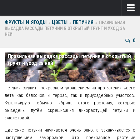
ФРУКТЫ И ЯГОДЫ
ЦВЕТЫ
ПЕТУНИЯ
Ягоды
»
»
»
ПРАВИЛЬНАЯ
ВЫСАДКА РАССАДЫ ПЕТУНИИ В ОТКРЫТЫЙ ГРУНТ И УХОД ЗА
НЕЙ
Виноград
0
Клубника
Правильная высадка рассады петунии в открытый
Крыжовник
грунт и уход за ней
Малина
Фрукты
Петуния служит прекрасным украшением на протяжении всего
лета как балконов и террас, так и приусадебных участков.
Груша
Культивируют обычно гибриды этого растения, которые
выведены путём скрещивания дикорастущей петунии и
Ежевика
фиолетовой.
Слива
Цветение петунии начинается очень рано, а заканчивается с
наступлением заморозков. Это прекрасное растение
Черешня