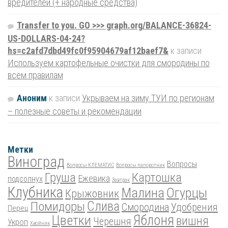
вредителей (+ народные средства)
Transfer to you. GO >>> graph.org/BALANCE-36824-
US-DOLLARS-04-24?
hs=c2afd7dbd49fc0f95904679af12baef7&
к записи
Используем картофельные очистки для смородины по
всем правилам
Аноним
к записи
Укрываем на зиму ТУИ по регионам
– полезные советы и рекомендации
Метки
Виноград
Вопросы
Вопросы КЛЕМАТИС
Вопросы папоротник
Груша
Картошка
Ежевика
подсолнух
Завтрак
Клубника
Малина
Огурцы
Крыжовник
Помидоры
Слива
Смородина
Удобрения
Перец
Цветки
Яблоня
вишня
Черешня
Укроп
Хвойник