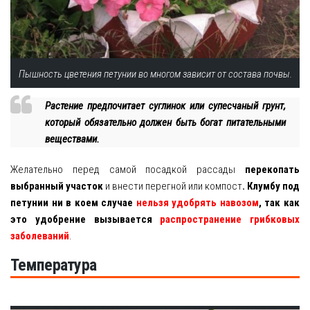
Пышность цветения петунии во многом зависит от состава почвы.
Растение предпочитает суглинок или супесчаный грунт,
который обязательно должен быть богат питательными
веществами.
Желательно перед самой посадкой рассады
перекопать
выбранный участок
и внести перегной или компост
. Клумбу под
петунии ни в коем случае
нельзя удобрять навозом
, так как
это удобрение вызывается
распространение грибковых
заболеваний
.
Температура