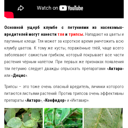
Основной ущерб клумбе с петуниями из насекомых-
вредителей могут нанести
тля
и
трипсы
.
Нападают на цветы и
паутинные клещи. Тля может за короткое время уничтожить всю
клумбу цветов. К тому же кусты, поражённые тлёй, чаще всего
заболевают сажистым грибком, который покрывает все части
растения чёрным налётом. При первых же признаках появления
тли петунию следует дважды опрыскать препаратами «
Актара
»
или «
Децис
».
Трипсы – это тоже очень опасный вредитель, личинки которого
питаются листьями растений. Против трипсов очень эффективны
препараты «
Актара
», «
Конфидор
» и «Интавир».