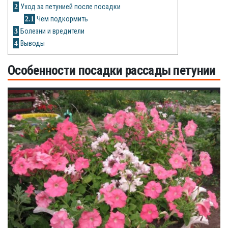
Рецепты
2
Уход за петунией после посадки
2.1
Чем подкормить
О сайте
3
Болезни и вредители
4
Выводы
Особенности посадки рассады петунии