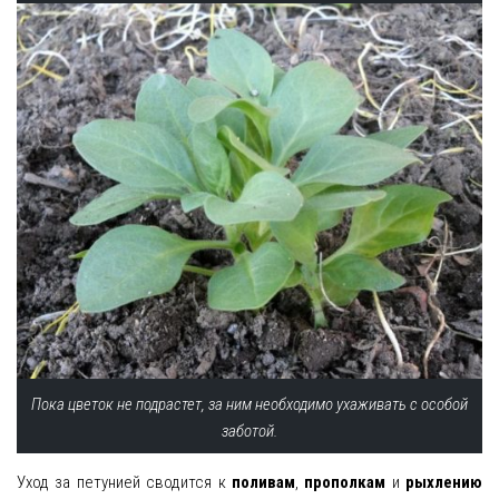
Пока цветок не подрастет, за ним необходимо ухаживать с особой
заботой.
Уход за петунией сводится к
поливам
,
прополкам
и
рыхлению