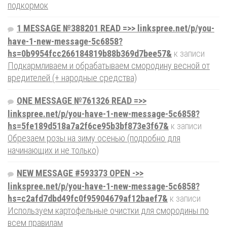
подкормок
1 MESSAGE №388201 READ =>> linkspree.net/p/you-
have-1-new-message-5c6858?
hs=0b9954fcc266184819b88b369d7bee57&
к записи
Подкармливаем и обрабатываем смородину весной от
вредителей (+ народные средства)
ONE MESSAGE №761326 READ =>>
linkspree.net/p/you-have-1-new-message-5c6858?
hs=5fe189d518a7a2f6ce95b3bf873e3f67&
к записи
Обрезаем розы на зиму осенью (подробно для
начинающих и не только)
NEW MESSAGE #593373 OPEN ->>
linkspree.net/p/you-have-1-new-message-5c6858?
hs=c2afd7dbd49fc0f95904679af12baef7&
к записи
Используем картофельные очистки для смородины по
всем правилам