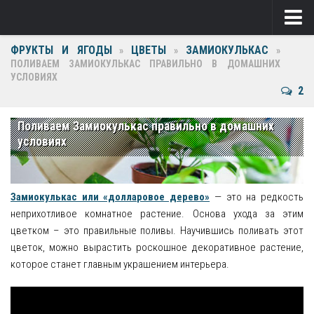
ФРУКТЫ И ЯГОДЫ
ЦВЕТЫ
ЗАМИОКУЛЬКАС
Ягоды
»
»
»
ПОЛИВАЕМ ЗАМИОКУЛЬКАС ПРАВИЛЬНО В ДОМАШНИХ
УСЛОВИЯХ
Виноград
2
Клубника
Поливаем Замиокулькас правильно в домашних
Крыжовник
условиях
Малина
Фрукты
Замиокулькас или «долларовое дерево»
— это на редкость
неприхотливое комнатное растение. Основа ухода за этим
Груша
цветком – это правильные поливы. Научившись поливать этот
цветок, можно вырастить роскошное декоративное растение,
Ежевика
которое станет главным украшением интерьера.
Слива
Черешня