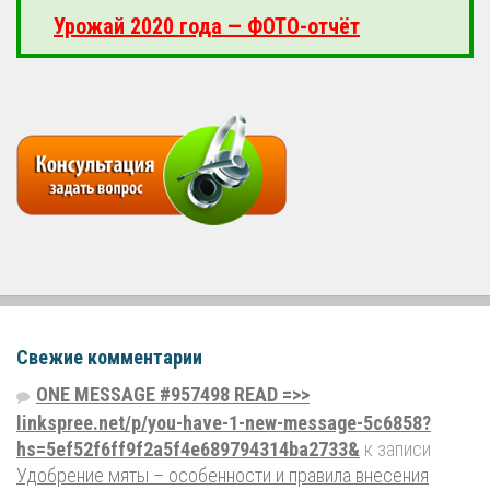
Урожай 2020 года — ФОТО-отчёт
Свежие комментарии
ONE MESSAGE #957498 READ =>>
linkspree.net/p/you-have-1-new-message-5c6858?
hs=5ef52f6ff9f2a5f4e689794314ba2733&
к записи
Удобрение мяты – особенности и правила внесения