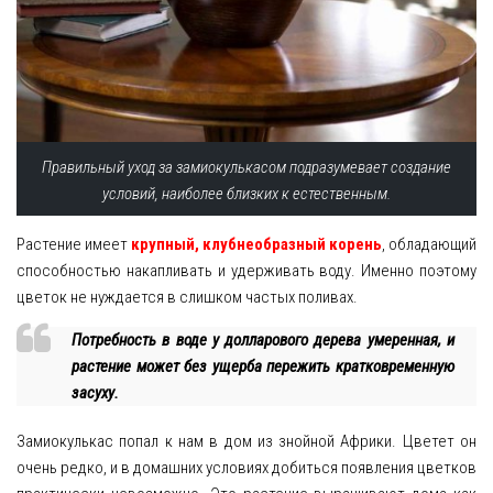
Правильный уход за замиокулькасом подразумевает создание
условий, наиболее близких к естественным.
Растение имеет
крупный, клубнеобразный корень
, обладающий
способностью накапливать и удерживать воду. Именно поэтому
цветок не нуждается в слишком частых поливах.
Потребность в воде у долларового дерева умеренная, и
растение может без ущерба пережить кратковременную
засуху.
Замиокулькас попал к нам в дом из знойной Африки. Цветет он
очень редко, и в домашних условиях добиться появления цветков