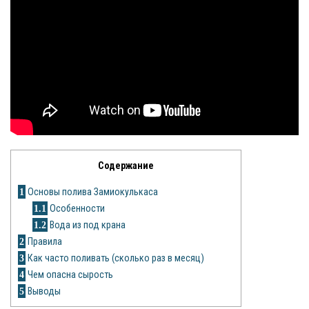
Яблоня
Овощи
Картошка
Огурец
Помидоры
Содержание
Цветы
1
Основы полива Замиокулькаса
Орхидея
1.1
Особенности
1.2
Вода из под крана
Драцена
2
Правила
3
Как часто поливать (сколько раз в месяц)
Замиокулькас
4
Чем опасна сырость
Петуния
5
Выводы