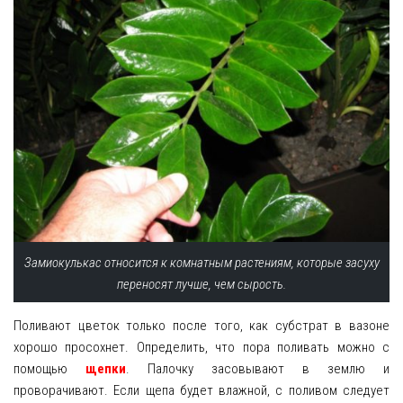
Замиокулькас относится к комнатным растениям, которые засуху
переносят лучше, чем сырость.
Поливают цветок только после того, как субстрат в вазоне
хорошо просохнет. Определить, что пора поливать можно с
помощью
щепки
. Палочку засовывают в землю и
проворачивают. Если щепа будет влажной, с поливом следует