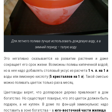
Для летнего полива лучше использовать дождевую воду, а в
зимний период – талую воду.
Это негативно сказывается на развитии растения и даже
сокращает его срок жизни. Возможны поливы кипяченной водой,
но в нее надо добавлять столовый уксус из расчета
1 ч. л. на 1 л
воды или лимонную кислоту (
5 кристаллов на 1 л
). Такой смесью
можно поливать цветок только раз в месяц.
Цветоводы верят, что долларовое дерево привлекает в дом
богатство. Но существует поверье, что это цветок должен быть
подарен, а не куплен. В доме по фэн-шуй замиокулькас надо
поставить в зоне богатства – в
юго-восточной части жилища
.