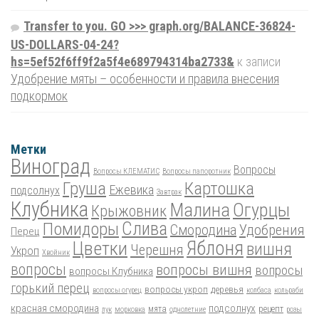
Transfer to you. GO >>> graph.org/BALANCE-36824-
US-DOLLARS-04-24?
hs=5ef52f6ff9f2a5f4e689794314ba2733&
к записи
Удобрение мяты – особенности и правила внесения
подкормок
Метки
Виноград
Вопросы
Вопросы КЛЕМАТИС
Вопросы папоротник
Груша
Картошка
Ежевика
подсолнух
Завтрак
Клубника
Малина
Огурцы
Крыжовник
Помидоры
Слива
Смородина
Удобрения
Перец
Цветки
Яблоня
вишня
Черешня
Укроп
Хвойник
вопросы
вопросы вишня
вопросы
вопросы Клубника
горький перец
вопросы укроп
деревья
вопросы огурец
колбаса
кольраби
красная смородина
подсолнух
мята
рецепт
лук
морковка
однолетние
розы