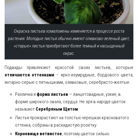
Окраска листьев хомаломены изменяется в процессе роста
растения. Молодые листья обычно имеют оливково-зеленый цвет,
«старые» листья приобретают более темный и насыщенный
окрас.
Подвиды привлекают красотой своих листьев, которые
отличаются оттенками
– ярко-изумрудные, бордового цвета,
янтарно-серые с пятнышками, оливковые, серебристо-желтые.
Различна и
форма листьев
— ланцетовидные, узкие, в
форме широкого овала, сердца. Не зря в народе цветок
называют
Серебряным Щитом
.
Листья произрастают на толстых черешках красноватого
оттенка, собраны в раскидистую розетку.
Корневище ветвистое
, поэтому цветок сильно