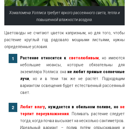
Хомаломена Уоллиса требует яркого рассеянного света, тепла и
повышенной влажности воздуха.
Цветоводы не считают цветок капризным, но для того, чтобы
растение круглый год радовало мощными листьями, нужны
определённые условия.
Растение относится к
светолюбивым
, но имеются
небольшие нюансы, которые обязательны для
экземпляра Уоллиса: она
не любит прямые солнечные
лучи
, но и в тени так же не растёт. Подходящим
вариантом освещения будет естественный рассеянный
свет.
Любит влагу
, нуждается в обильном поливе, но
не
терпит переувлажнения
. Поливать растение следует
тогда, когда почва высыхает на несколько сантиметров.
Идеальный вариант – полив путём опрыскивания и