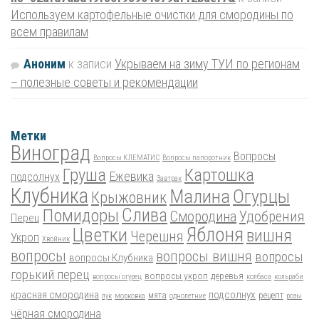
Используем картофельные очистки для смородины по
всем правилам
Аноним
к записи
Укрываем на зиму ТУИ по регионам
– полезные советы и рекомендации
Метки
Виноград
Вопросы
Вопросы КЛЕМАТИС
Вопросы папоротник
Груша
Картошка
Ежевика
подсолнух
Завтрак
Клубника
Малина
Огурцы
Крыжовник
Помидоры
Слива
Смородина
Удобрения
Перец
Цветки
Яблоня
вишня
Черешня
Укроп
Хвойник
вопросы
вопросы вишня
вопросы
вопросы Клубника
горький перец
вопросы укроп
деревья
вопросы огурец
колбаса
кольраби
красная смородина
подсолнух
мята
рецепт
лук
морковка
однолетние
розы
чёрная смородина