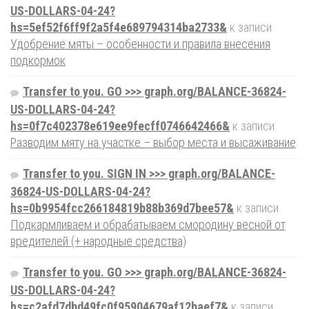
US-DOLLARS-04-24?
hs=5ef52f6ff9f2a5f4e689794314ba2733&
к записи
Удобрение мяты – особенности и правила внесения
подкормок
Transfer to you. GO >>> graph.org/BALANCE-36824-
US-DOLLARS-04-24?
hs=0f7c402378e619ee9fecff0746642466&
к записи
Разводим мяту на участке – выбор места и высаживание
Transfer to you. SIGN IN >>> graph.org/BALANCE-
36824-US-DOLLARS-04-24?
hs=0b9954fcc266184819b88b369d7bee57&
к записи
Подкармливаем и обрабатываем смородину весной от
вредителей (+ народные средства)
Transfer to you. GO >>> graph.org/BALANCE-36824-
US-DOLLARS-04-24?
hs=c2afd7dbd49fc0f95904679af12baef7&
к записи