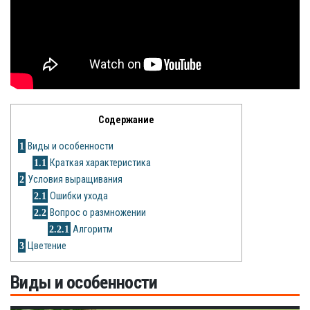
Яблоня
Овощи
Картошка
Огурец
Содержание
Помидоры
1
Виды и особенности
1.1
Краткая характеристика
Цветы
2
Условия выращивания
2.1
Ошибки ухода
Орхидея
2.2
Вопрос о размножении
2.2.1
Алгоритм
Драцена
3
Цветение
Замиокулькас
Виды и особенности
Петуния