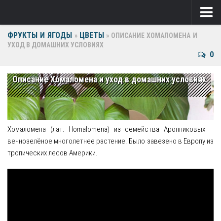
ФРУКТЫ И ЯГОДЫ
ЦВЕТЫ
Ягоды
»
»
ОПИСАНИЕ ХОМАЛОМЕНА И
УХОД В ДОМАШНИХ УСЛОВИЯХ
0
Виноград
Клубника
Описание Хомаломена и уход в домашних условиях
Крыжовник
Малина
Хомаломена (лат. Homalomena) из семейства Аронниковых –
Фрукты
вечнозелёное многолетнее растение. Было завезено в Европу из
тропических лесов Америки.
Груша
Ежевика
Слива
Черешня